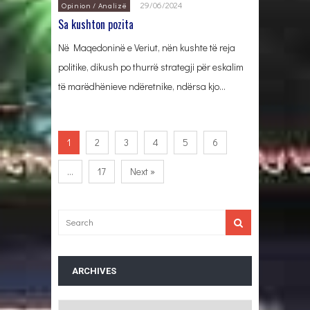
29/06/2024
Opinion / Analizë
Sa kushton pozita
Në Maqedoninë e Veriut, nën kushte të reja
politike, dikush po thurrë strategji për eskalim
të marëdhënieve ndëretnike, ndërsa kjo…
1
2
3
4
5
6
…
17
Next »
ARCHIVES
Archives