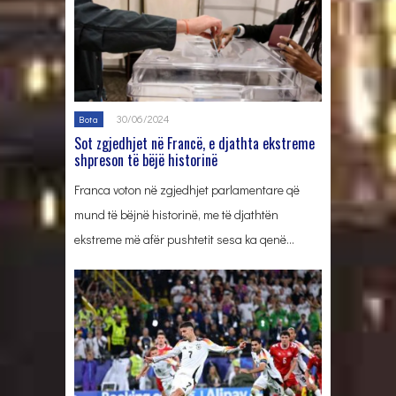
30/06/2024
Bota
Sot zgjedhjet në Francë, e djathta ekstreme
shpreson të bëjë historinë
Franca voton në zgjedhjet parlamentare që
mund të bëjnë historinë, me të djathtën
ekstreme më afër pushtetit sesa ka qenë…