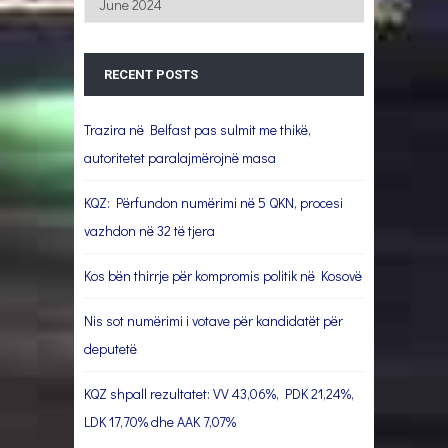
RECENT POSTS
Trazira në Belfast pas sulmit me thikë,
autoritetet paralajmërojnë masa
KQZ: Përfundon numërimi në 5 QKN, procesi
vazhdon në 32 të tjera
Kos bën thirrje për kompromis politik në Kosovë
Nis sot numërimi i votave për kandidatët për
deputetë
KQZ shpall rezultatet: VV 43,06%, PDK 21,24%,
LDK 17,70% dhe AAK 7,07%