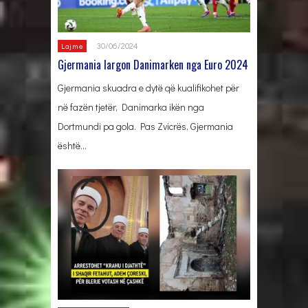
30/06/2024
Lajme
Gjermania largon Danimarken nga Euro 2024
Gjermania skuadra e dytë që kualifikohet për
në fazën tjetër, Danimarka ikën nga
Dortmundi pa gola. Pas Zvicrës, Gjermania
është…