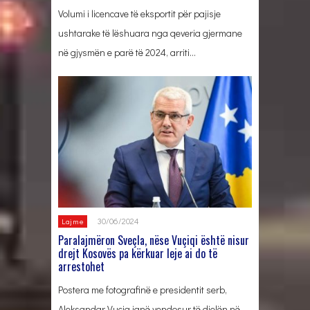
Volumi i licencave të eksportit për pajisje
ushtarake të lëshuara nga qeveria gjermane
në gjysmën e parë të 2024, arriti…
30/06/2024
Lajme
Paralajmëron Sveçla, nëse Vuçiqi është nisur
drejt Kosovës pa kërkuar leje ai do të
arrestohet
Postera me fotografinë e presidentit serb,
Aleksandar Vuçiq janë vendosur të dielën në