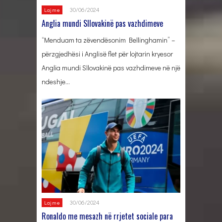
30/06/2024
Lajme
Anglia mundi Sllovakinë pas vazhdimeve
“Menduam ta zëvendësonim Bellinghamin” –
përzgjedhësi i Anglisë flet për lojtarin kryesor
Anglia mundi Sllovakinë pas vazhdimeve në një
ndeshje…
30/06/2024
Lajme
Ronaldo me mesazh në rrjetet sociale para