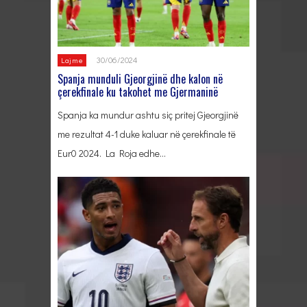
30/06/2024
Lajme
Spanja munduli Gjeorgjinë dhe kalon në
çerekfinale ku takohet me Gjermaninë
Spanja ka mundur ashtu siç pritej Gjeorgjinë
me rezultat 4-1 duke kaluar në çerekfinale të
Eur0 2024. La Roja edhe…