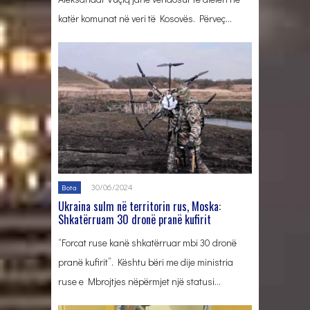
katër komunat në veri të Kosovës. Përveç…
30/06/2024
Bota
Ukraina sulm në territorin rus, Moska:
Shkatërruam 30 dronë pranë kufirit
“Forcat ruse kanë shkatërruar mbi 30 dronë
pranë kufirit”. Kështu bëri me dije ministria
ruse e Mbrojtjes nëpërmjet një statusi…