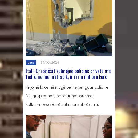
30/06/2024
Bota
Itali: Grabitësit sulmojnë policinë private me
fadromë me matrapik, marrin miliona Euro
Krijojnë kaos në rrugë për të penguar policinë
Një grup banditësh të armatosur me
kallashnikovë kanë sulmuar selinë e një…