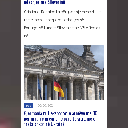
ndeshjes me Slloveninë
Cristiano Ronaldo ka dërguar një mesazh në
rrjetet sociale përpara përballjes së
Portugalisë kundër Sllovenisë në 1/8 e finales
në…
30/06/2024
Bota
Gjermania rrit eksportet e armëve me 30
për qind në gjysmën e parë të vitit, një e
treta shkon në Ukrainë