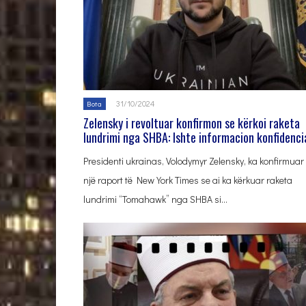
31/10/2024
Bota
Zelensky i revoltuar konfirmon se kërkoi raketa
lundrimi nga SHBA: Ishte informacion konfidenci
Presidenti ukrainas, Volodymyr Zelensky, ka konfirmuar
një raport të New York Times se ai ka kërkuar raketa
lundrimi “Tomahawk” nga SHBA si…