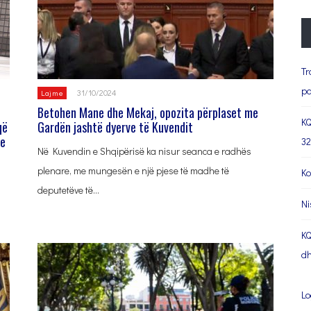
Tr
pa
31/10/2024
Lajme
Betohen Mane dhe Mekaj, opozita përplaset me
KQ
që
Gardën jashtë dyerve të Kuvendit
he
32
Në Kuvendin e Shqipërisë ka nisur seanca e radhës
plenare, me mungesën e një pjese të madhe të
Ko
deputetëve të…
Ni
KQ
dh
Lo