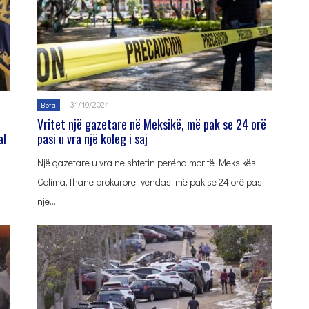
31/10/2024
Bota
Vritet një gazetare në Meksikë, më pak se 24 orë
al
pasi u vra një koleg i saj
Një gazetare u vra në shtetin perëndimor të Meksikës,
Colima, thanë prokurorët vendas, më pak se 24 orë pasi
një…