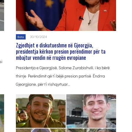
30/10/2024
Bota
Zgjedhjet e diskutueshme në Gjeorgjia,
presidentja kërkon presion perëndimor për ta
mbajtur vendin në rrugën evropiane
si
Presidentja e Gjeorgjisë, Salome Zurabishvili, i ka bërë
thirrje Perëndimit që t’i bëjë presion partisë Ëndrra
Gjeorgjiane, për t’i rishqyrtuar…