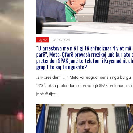
31/10/2024
Lajme
“U arrestova me një ligj të shfuqizuar 4 vjet më
parë”, Meta: Çfarë provash rrezikoj unë kur ato 
pretendon SPAK janë te telefoni i Kryemadhit d
grupit te saj të ngushtë?
Ish-presidenti Ilir Meta ka reaguar sërish nga burgu
“313”, teksa pretendon se provat që SPAK pretendon se
janë të tijat,…