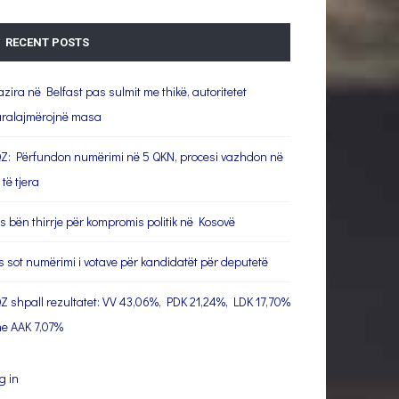
RECENT POSTS
azira në Belfast pas sulmit me thikë, autoritetet
ralajmërojnë masa
Z: Përfundon numërimi në 5 QKN, procesi vazhdon në
 të tjera
s bën thirrje për kompromis politik në Kosovë
s sot numërimi i votave për kandidatët për deputetë
Z shpall rezultatet: VV 43,06%, PDK 21,24%, LDK 17,70%
e AAK 7,07%
g in