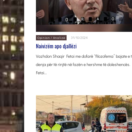
31/10/2024
Opinion / Analizë
Naivizëm apo djallëzi
Vazhdon Shaqir Fetai me dofarë “filozofema” bajate e 
denja për të rinjtë në fazën e hershme të doleshencës.
Fetai…