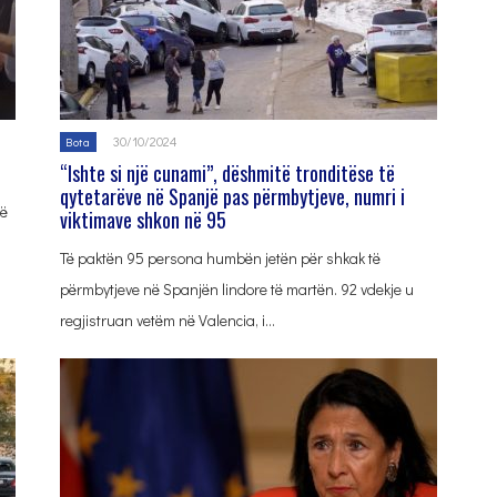
30/10/2024
Bota
“Ishte si një cunami”, dëshmitë tronditëse të
qytetarëve në Spanjë pas përmbytjeve, numri i
të
viktimave shkon në 95
Të paktën 95 persona humbën jetën për shkak të
përmbytjeve në Spanjën lindore të martën. 92 vdekje u
regjistruan vetëm në Valencia, i…