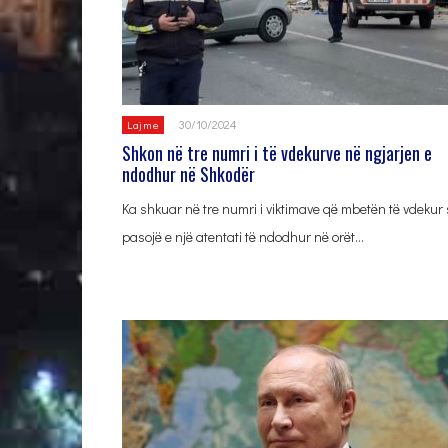
30/10/2024
Lajme
Shkon në tre numri i të vdekurve në ngjarjen e
ndodhur në Shkodër
Ka shkuar në tre numri i viktimave që mbetën të vdekur 
pasojë e një atentati të ndodhur në orët…