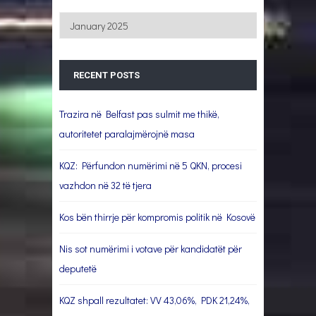
Archives
RECENT POSTS
Trazira në Belfast pas sulmit me thikë,
autoritetet paralajmërojnë masa
KQZ: Përfundon numërimi në 5 QKN, procesi
vazhdon në 32 të tjera
Kos bën thirrje për kompromis politik në Kosovë
Nis sot numërimi i votave për kandidatët për
deputetë
KQZ shpall rezultatet: VV 43,06%, PDK 21,24%,