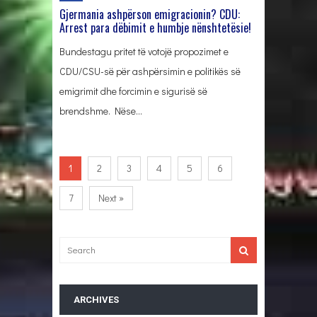
Gjermania ashpërson emigracionin? CDU:
Arrest para dëbimit e humbje nënshtetësie!
Bundestagu pritet të votojë propozimet e
CDU/CSU-së për ashpërsimin e politikës së
emigrimit dhe forcimin e sigurisë së
brendshme. Nëse…
1
2
3
4
5
6
7
Next »
ARCHIVES