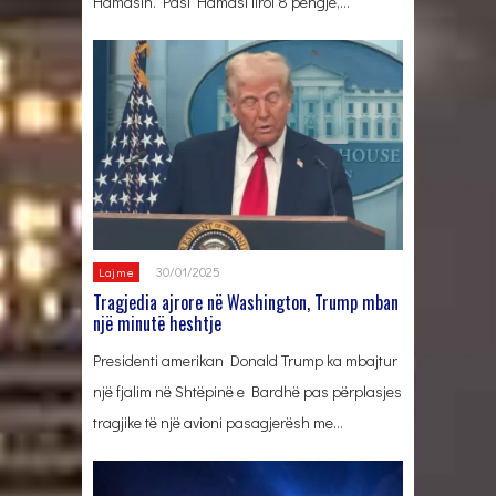
Hamasin. Pasi Hamasi liroi 8 pengje,…
30/01/2025
Lajme
Tragjedia ajrore në Washington, Trump mban
një minutë heshtje
Presidenti amerikan Donald Trump ka mbajtur
një fjalim në Shtëpinë e Bardhë pas përplasjes
tragjike të një avioni pasagjerësh me…