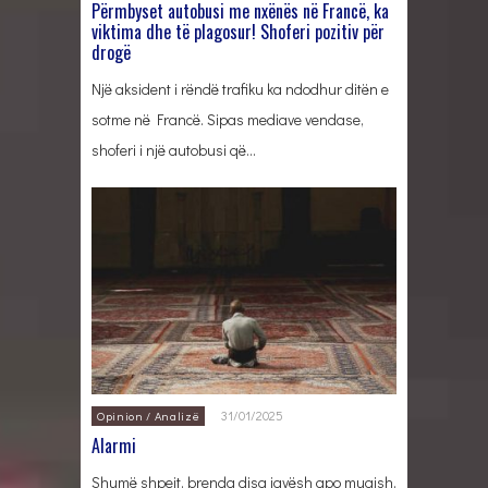
Përmbyset autobusi me nxënës në Francë, ka
viktima dhe të plagosur! Shoferi pozitiv për
drogë
Një aksident i rëndë trafiku ka ndodhur ditën e
sotme në Francë. Sipas mediave vendase,
shoferi i një autobusi që…
31/01/2025
Opinion / Analizë
Alarmi
Shumë shpejt, brenda disa javësh apo muajsh,