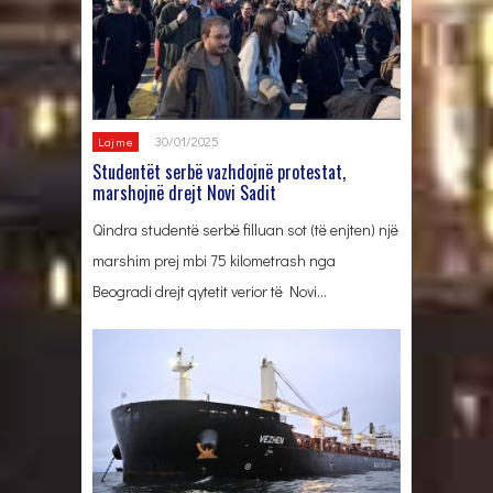
30/01/2025
Lajme
Studentët serbë vazhdojnë protestat,
marshojnë drejt Novi Sadit
Qindra studentë serbë filluan sot (të enjten) një
marshim prej mbi 75 kilometrash nga
Beogradi drejt qytetit verior të Novi…