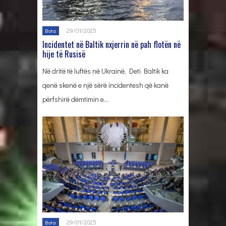
29/01/2025
Bota
Incidentet në Baltik nxjerrin në pah flotën në
hije të Rusisë
Në dritë të luftës në Ukrainë, Deti Baltik ka
qenë skenë e një sërë incidentesh që kanë
përfshirë dëmtimin e…
29/01/2025
Bota