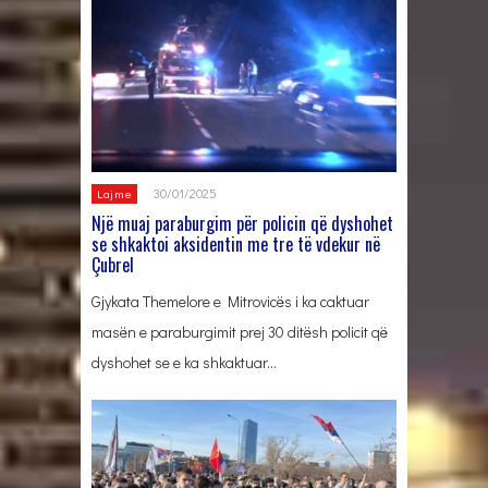
30/01/2025
Lajme
Një muaj paraburgim për policin që dyshohet
se shkaktoi aksidentin me tre të vdekur në
Çubrel
Gjykata Themelore e Mitrovicës i ka caktuar
masën e paraburgimit prej 30 ditësh policit që
dyshohet se e ka shkaktuar…