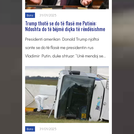
31/01/2025
Bota
Trump thotë se do të flasë me Putinin:
Ndoshta do të bëjmë diçka të rëndësishme
Presidenti amerikan Donald Trump njoftoi
sonte se do të flasë me presidentin rus
Vladimir Putin, duke shtuar: “Unë mendoj se…
31/01/2025
Bota