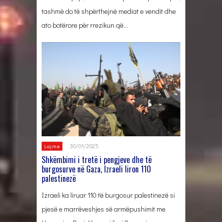
tashmë do të shpërthejnë mediat e vendit dhe
ato botërore për rrezikun që…
30/01/2025
Lajme
Shkëmbimi i tretë i pengjeve dhe të
burgosurve në Gaza, Izraeli liron 110
palestinezë
Izraeli ka liruar 110 të burgosur palestinezë si
pjesë e marrëveshjes së armëpushimit me