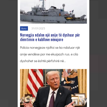
31/01/2025
Bota
Norvegjia ndalon një anije të dyshuar për
dëmtimin e kabllove nënujore
Policia norvegjeze njoftoi se ka ndaluar një
anije vendëse por me ekuipazh rus, e cila
dyshohet se është përfshirë në…