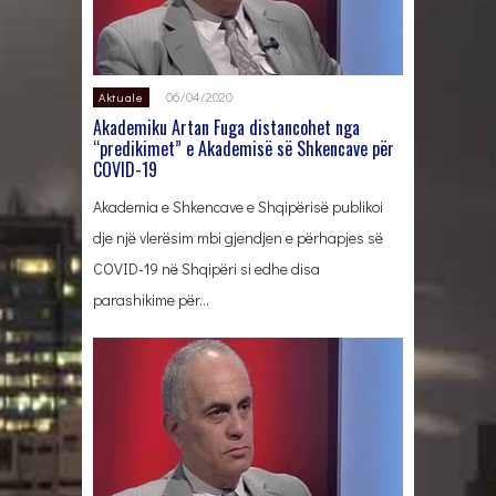
06/04/2020
Aktuale
Akademiku Artan Fuga distancohet nga
“predikimet” e Akademisë së Shkencave për
COVID-19
Akademia e Shkencave e Shqipërisë publikoi
dje një vlerësim mbi gjendjen e përhapjes së
COVID-19 në Shqipëri si edhe disa
parashikime për…