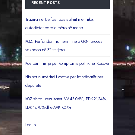
RECENT POSTS
Trazira në Belfast pas sulmit me thikë,
autoritetet paralajmërojnë masa
KQZ: Përfundon numërimi në 5 QKN, procesi
vazhdon në 32 të tjera
Kos bën thirrje për kompromis politik në Kosovë
Nis sot numërimi i votave për kandidatët për
deputetë
KQZ shpall rezultatet: VV 43,06%, PDK 21,24%,
LDK 17,70% dhe AAK 7,07%
Log in