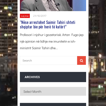
21/10/2017
Lajme
“Nëse arrestohet Saimir Tahiri shteti
shqiptar bie për herë të katërt”
Profesori i njohur i gazetarisë, Artan Fuga jep
një opinion në lidhje me imunitetin e ish-
ministrit Saimir Tahiri dhe…
ARCHIVES
Archives