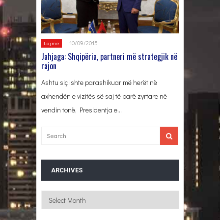
10/09/2015
Lajme
Jahjaga: Shqipëria, partneri më strategjik në
rajon
Ashtu siç ishte parashikuar më herët në
axhendën e vizitës së saj të parë zyrtare në
vendin tonë, Presidentja e…
ARCHIVES
Archives