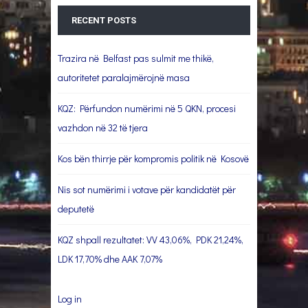
RECENT POSTS
Trazira në Belfast pas sulmit me thikë,
autoritetet paralajmërojnë masa
KQZ: Përfundon numërimi në 5 QKN, procesi
vazhdon në 32 të tjera
Kos bën thirrje për kompromis politik në Kosovë
Nis sot numërimi i votave për kandidatët për
deputetë
KQZ shpall rezultatet: VV 43,06%, PDK 21,24%,
LDK 17,70% dhe AAK 7,07%
Log in