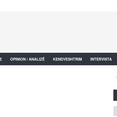
E
OPINION / ANALIZË
KENDVESHTRIM
INTERVISTA
Ar