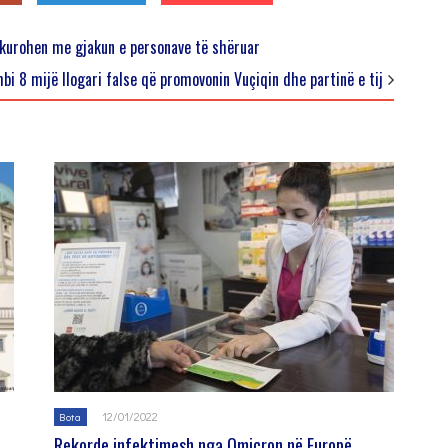
 kurohen me gjakun e personave të shëruar
bi 8 mijë llogari false që promovonin Vuçiqin dhe partinë e tij
12/01/2022
Bota
Rekorde infektimesh nga Omicron në Europë