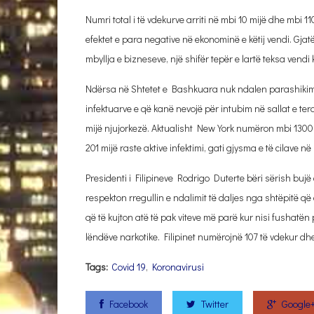
Numri total i të vdekurve arriti në mbi 10 mijë dhe mbi 
efektet e para negative në ekonominë e këtij vendi. G
mbyllja e bizneseve, një shifër tepër e lartë teksa vend
Ndërsa në Shtetet e Bashkuara nuk ndalen parashikimet
infektuarve e që kanë nevojë për intubim në sallat e tera
mijë njujorkezë. Aktualisht New York numëron mbi 1300 t
201 mijë raste aktive infektimi, gati gjysma e të cilave n
Presidenti i Filipineve Rodrigo Duterte bëri sërish bu
respekton rregullin e ndalimit të daljes nga shtëpitë që q
që të kujton atë të pak viteve më parë kur nisi fushatë
lëndëve narkotike. Filipinet numërojnë 107 të vdekur dh
Tags:
Covid 19
,
Koronavirusi
Facebook
Twitter
Google