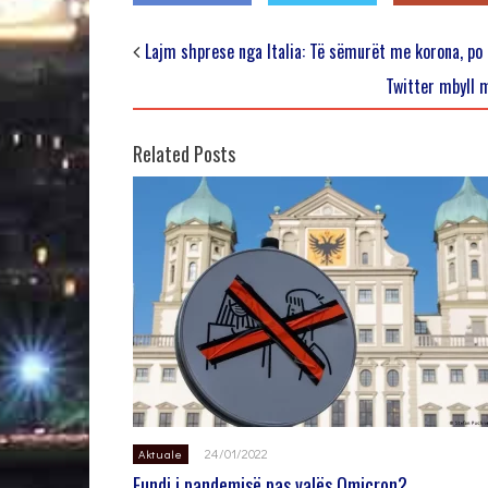
Lajm shprese nga Italia: Të sëmurët me korona, po
Twitter mbyll m
Related Posts
24/01/2022
Aktuale
Fundi i pandemisë pas valës Omicron?