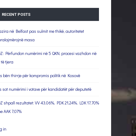
RECENT POSTS
azira në Belfast pas sulmit me thikë, autoritetet
ralajmërojnë masa
Z: Përfundon numërimi në 5 QKN, procesi vazhdon në
 të tjera
s bën thirrje për kompromis politik në Kosovë
s sot numërimi i votave për kandidatët për deputetë
Z shpall rezultatet: VV 43,06%, PDK 21,24%, LDK 17,70%
e AAK 7,07%
g in