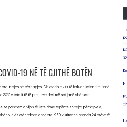
Tr
pa
KQ
32
COVID-19 NË TË GJITHË BOTËN
Ko
Ni
prej nisjes së përhapjes Dhjetorin e vitit të kaluar, kalon 1 milionë.
 20% e totalit të të prekurve deri më sot janë shëruar.
KQ
dh
 se pandemia vijon të ketë ritme tepër të shpejta përhapjeje,
hënoi një tjetër rekord ditor prej 950 viktimash brenda 24 orëve të
Lo