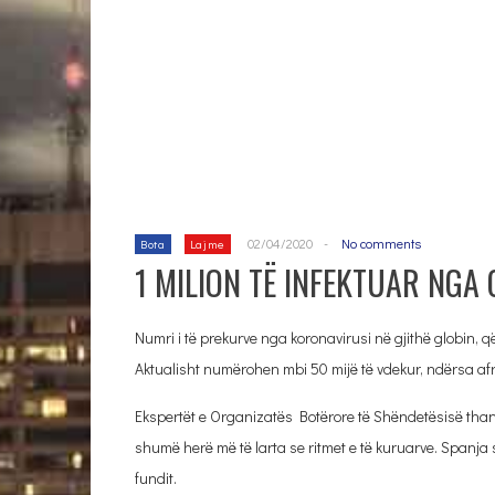
02/04/2020
-
No comments
Bota
Lajme
1 MILION TË INFEKTUAR NGA 
Numri i të prekurve nga koronavirusi në gjithë globin, që 
Aktualisht numërohen mbi 50 mijë të vdekur, ndërsa afro
Ekspertët e Organizatës Botërore të Shëndetësisë thanë
shumë herë më të larta se ritmet e të kuruarve. Spanja s
fundit.