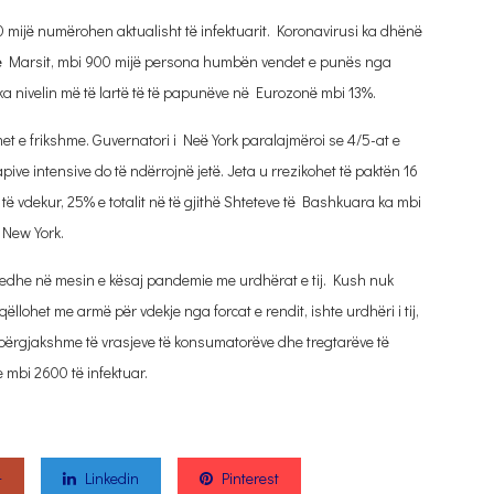
110 mijë numërohen aktualisht të infektuarit. Koronavirusi ka dhënë
jatë Marsit, mbi 900 mijë persona humbën vendet e punës nga
i ka nivelin më të lartë të të papunëve në Eurozonë mbi 13%.
 e frikshme. Guvernatori i Neë York paralajmëroi se 4/5-at e
pive intensive do të ndërrojnë jetë. Jeta u rrezikohet të paktën 16
ë vdekur, 25% e totalit në të gjithë Shteteve të Bashkuara ka mbi
ë New York.
jë edhe në mesin e kësaj pandemie me urdhërat e tij. Kush nuk
ëllohet me armë për vdekje nga forcat e rendit, ishte urdhëri i tij,
n përgjakshme të vrasjeve të konsumatorëve dhe tregtarëve të
e mbi 2600 të infektuar.
+
Linkedin
Pinterest