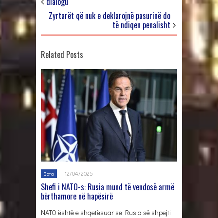
dialogu
Zyrtarët që nuk e deklarojnë pasurinë do
të ndiqen penalisht
Related Posts
12/04/2025
Bota
Shefi i NATO-s: Rusia mund të vendosë armë
bërthamore në hapësirë
NATO është e shqetësuar se Rusia së shpejti