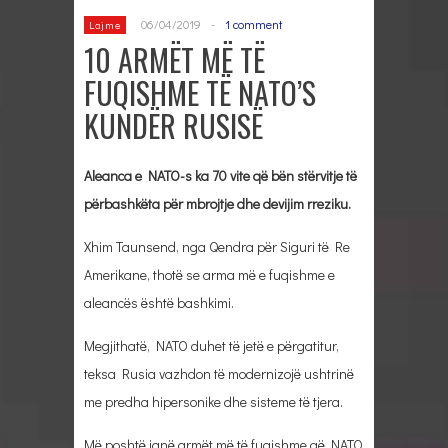
06/04/2019
-
1 comment
Lajme
10 ARMËT MË TË
FUQISHME TË NATO’S
KUNDËR RUSISË
Aleanca e NATO-s ka 70 vite që bën stërvitje të
përbashkëta për mbrojtje dhe devijim rreziku.
Xhim Taunsend, nga Qendra për Siguri të Re
Amerikane, thotë se arma më e fuqishme e
aleancës është bashkimi.
Megjithatë, NATO duhet të jetë e përgatitur,
teksa Rusia vazhdon të modernizojë ushtrinë
me predha hipersonike dhe sisteme të tjera.
Më poshtë janë armët më të fuqishme që NATO