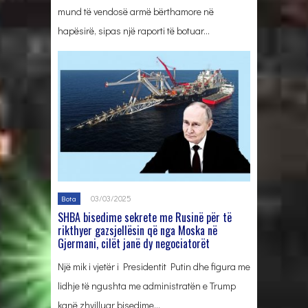
mund të vendosë armë bërthamore në
hapësirë, sipas një raporti të botuar…
03/03/2025
Bota
SHBA bisedime sekrete me Rusinë për të
rikthyer gazsjellësin që nga Moska në
Gjermani, cilët janë dy negociatorët
Një mik i vjetër i Presidentit Putin dhe figura me
lidhje të ngushta me administratën e Trump
kanë zhvilluar bisedime…