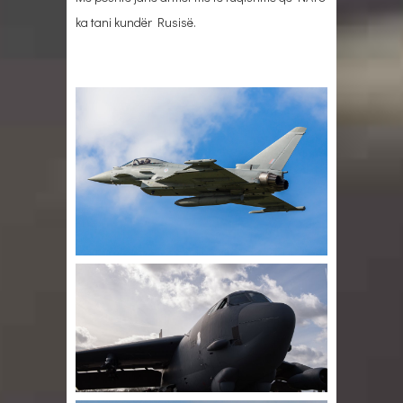
ka tani kundër Rusisë.