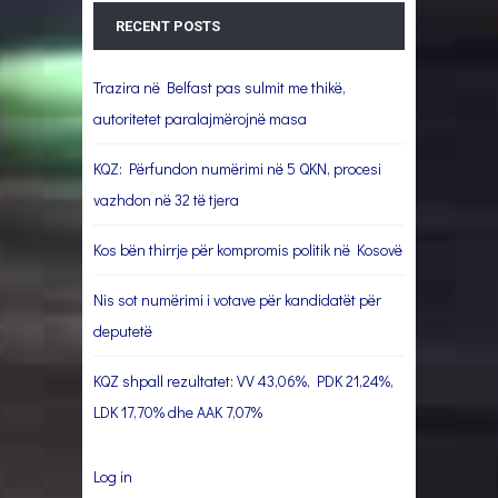
RECENT POSTS
Trazira në Belfast pas sulmit me thikë,
autoritetet paralajmërojnë masa
KQZ: Përfundon numërimi në 5 QKN, procesi
vazhdon në 32 të tjera
Kos bën thirrje për kompromis politik në Kosovë
Nis sot numërimi i votave për kandidatët për
deputetë
KQZ shpall rezultatet: VV 43,06%, PDK 21,24%,
LDK 17,70% dhe AAK 7,07%
Log in