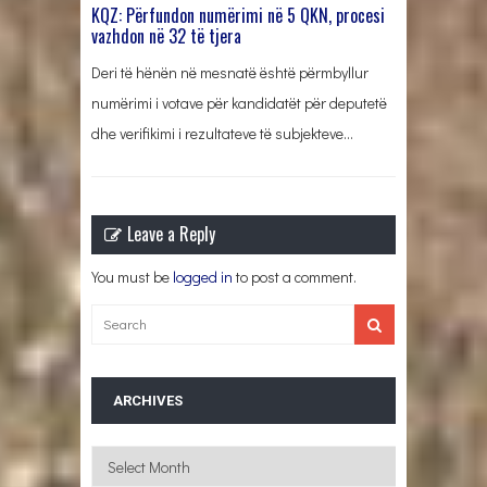
KQZ: Përfundon numërimi në 5 QKN, procesi
vazhdon në 32 të tjera
Deri të hënën në mesnatë është përmbyllur
numërimi i votave për kandidatët për deputetë
dhe verifikimi i rezultateve të subjekteve…
Leave a Reply
You must be
logged in
to post a comment.
ARCHIVES
Archives