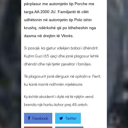
përplasur me automjetin tip Porche me
targa AA 2000 JU. Familjarët të cilët
udhëtonin në automjetin tip Polo ishin
krushq, ndërkohë që po ktheheshin nga
dasma në drejtim të Vlorës.
Si pasojë, ka gjetur vdekjen babai i dhëndrit,
Kujtim Guci (65 vjeç) dhe janë plagosur lehtë
dhëndri dhe një tjetër pjesëtar i familjes.
Të plagosurit janë dërguar në spitalin e Fierit,
ku kanë marrë ndihmën mjekësore.
Ky është aksidenti i dytë në të njëjtin vend
brenda një harku kohor prej 48 orësh.
Facebook
Twitter