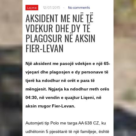
12/07/2015
-
No comments
Lajme
AKSIDENT ME NJË TË
VDEKUR DHE DY TË
PLAGOSUR NË AKSIN
FIER-LEVAN
Një aksident me pasojë vdekjen e një 65-
vjeçari dhe plagosjen e dy personave të
tjerë ka ndodhur në orët e para të
mëngjesit. Ngjarja ka ndodhur rreth orës
04:30, në vendin e quajtur Liqeni, në
aksin rrugor Fier-Levan.
Automjeti tip Polo me targa AA 638 CZ, ku
udhëtonin 5 pjesëtarë të një familjeje, është