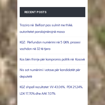
RECENT POSTS
Trazira në Belfast pas sulmit me thikë,
autoritetet paralajmërojnë masa
KQZ: Përfundon numërimi në 5 QKN, procesi
vazhdon në 32 të tjera
Kos bën thirrje për kompromis politik në Kosovë
Nis sot numërimi i votave për kandidatët për
deputetë
KQZ shpall rezultatet: VV 43,06%, PDK 21,24%,
LDK 17,70% dhe AAK 7,07%