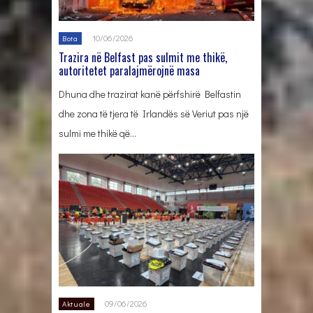
10/06/2026
Bota
Trazira në Belfast pas sulmit me thikë,
autoritetet paralajmërojnë masa
Dhuna dhe trazirat kanë përfshirë Belfastin
dhe zona të tjera të Irlandës së Veriut pas një
sulmi me thikë që…
09/06/2026
Aktuale