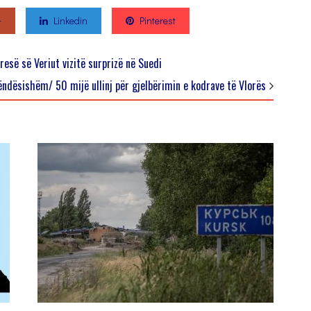
+
Linkedin
Pinterest
esë së Veriut vizitë surprizë në Suedi
rëndësishëm/ 50 mijë ullinj për gjelbërimin e kodrave të Vlorës