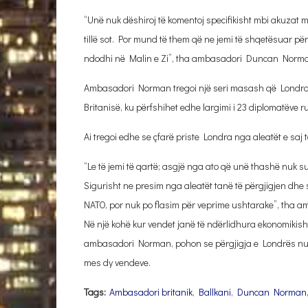
“Unë nuk dëshiroj të komentoj specifikisht mbi akuzat
tillë sot. Por mund të them që ne jemi të shqetësuar për 
ndodhi në Malin e Zi”, tha ambasadori Duncan Norman
Ambasadori Norman tregoi një seri masash që Londra ka
Britanisë, ku përfshihet edhe largimi i 23 diplomatëve ru
Ai tregoi edhe se çfarë priste Londra nga aleatët e saj
“Le të jemi të qartë; asgjë nga ato që unë thashë nuk 
Sigurisht ne presim nga aleatët tanë të përgjigjen dhe 
NATO, por nuk po flasim për veprime ushtarake”, tha a
Në një kohë kur vendet janë të ndërlidhura ekonomikish
ambasadori Norman, pohon se përgjigja e Londrës nu
mes dy vendeve.
Tags:
Ambasadori britanik
,
Ballkani
,
Duncan Norman