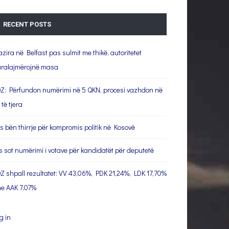
RECENT POSTS
azira në Belfast pas sulmit me thikë, autoritetet
ralajmërojnë masa
Z: Përfundon numërimi në 5 QKN, procesi vazhdon në
 të tjera
s bën thirrje për kompromis politik në Kosovë
s sot numërimi i votave për kandidatët për deputetë
Z shpall rezultatet: VV 43,06%, PDK 21,24%, LDK 17,70%
e AAK 7,07%
g in