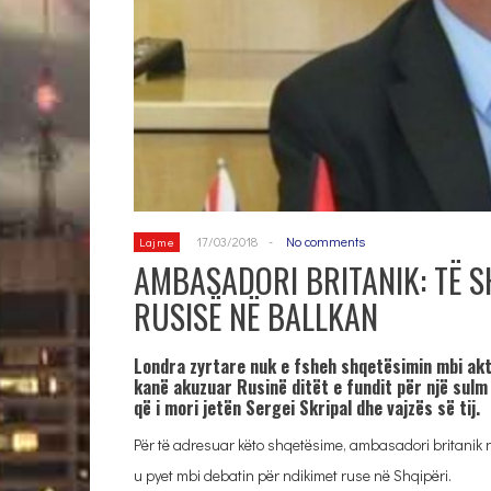
17/03/2018
-
No comments
Lajme
AMBASADORI BRITANIK: TË S
RUSISË NË BALLKAN
Londra zyrtare nuk e fsheh shqetësimin mbi aktiv
kanë akuzuar Rusinë ditët e fundit për një sulm
që i mori jetën Sergei Skripal dhe vajzës së tij.
Për të adresuar këto shqetësime, ambasadori britanik
u pyet mbi debatin për ndikimet ruse në Shqipëri.