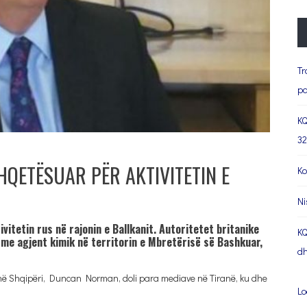
Tr
pa
KQ
32
HQETËSUAR PËR AKTIVITETIN E
Ko
Ni
itetin rus në rajonin e Ballkanit. Autoritetet britanike
KQ
 me agjent kimik në territorin e Mbretërisë së Bashkuar,
dh
 në Shqipëri, Duncan Norman, doli para mediave në Tiranë, ku dhe
Lo