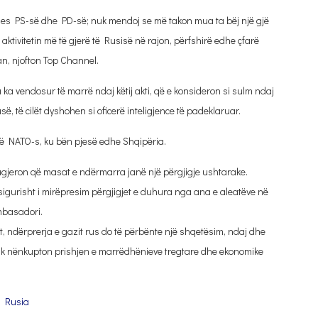
 mes PS-së dhe PD-së; nuk mendoj se më takon mua ta bëj një gjë
aktivitetin më të gjerë të Rusisë në rajon, përfshirë edhe çfarë
, njofton Top Channel.
 vendosur të marrë ndaj këtij akti, që e konsideron si sulm ndaj
së, të cilët dyshohen si oficerë inteligjence të padeklaruar.
 të NATO-s, ku bën pjesë edhe Shqipëria.
sugjeron që masat e ndërmarra janë një përgjigje ushtarake.
sigurisht i mirëpresim përgjigjet e duhura nga ana e aleatëve në
mbasadori.
t, ndërprerja e gazit rus do të përbënte një shqetësim, ndaj dhe
k nënkupton prishjen e marrëdhënieve tregtare dhe ekonomike
,
Rusia