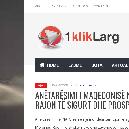
ABOUT
ARCHIVES
AUCTIONS
CONTACT
HOME
LAJME
BOTA
AKTUAL
15/08/2018
-
No comments
Lajme
ANËTARËSIMI I MAQEDONISË 
RAJON TË SIGURT DHE PROS
Anëtarësimi në NATO është një mundësi për rajon të sigu
Mbrojtjes Radmilla Shekerinska dhe zëvendësambasad