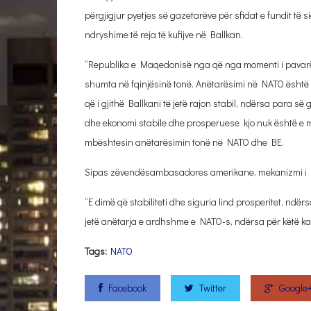
përgjigjur pyetjes së gazetarëve për sfidat e fundit të s
ndryshime të reja të kufijve në Ballkan.
“Republika e Maqedonisë nga që nga momenti i pavarësi
shumta në fqinjësinë tonë. Anëtarësimi në NATO është m
që i gjithë Ballkani të jetë rajon stabil, ndërsa para së 
dhe ekonomi stabile dhe prosperuese kjo nuk është e
mbështesin anëtarësimin tonë në NATO dhe BE.
Sipas zëvendësambasadores amerikane, mekanizmi i NAT
“E dimë që stabiliteti dhe siguria lind prosperitet, ndë
jetë anëtarja e ardhshme e NATO-s, ndërsa për këtë ka
Tags:
NATO
Facebook
Twitter
Google