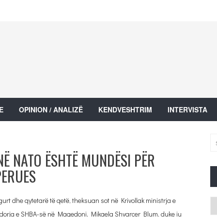
E
OPINION / ANALIZË
KENDVESHTRIM
INTERVISTA
NË NATO ËSHTË MUNDËSI PËR
PERUES
rt dhe qytetarë të qetë, theksuan sot në Krivollak ministrja e
Ar
orja e SHBA-së në Maqedoni, Mikaela Shvarcer Blum, duke iu