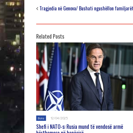
Tragjedia në Genova/ Bushati ngushëllon familjarë
Related Posts
12/04/2025
Bota
Shefi i NATO-s: Rusia mund të vendosë armë
bërthamore në hapësirë