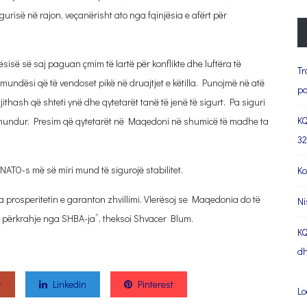
igurisë në rajon, veçanërisht ato nga fqinjësia e afërt për
së së saj paguan çmim të lartë për konflikte dhe luftëra të
Tr
undësi që të vendoset pikë në druajtjet e këtilla. Punojmë në atë
pa
gjithash që shteti ynë dhe qytetarët tanë të jenë të sigurt. Pa siguri
KQ
 mundur. Presim që qytetarët në Maqedoni në shumicë të madhe ta
32
O-s më së miri mund të sigurojë stabilitet.
Ko
rsa prosperitetin e garanton zhvillimi. Vlerësoj se Maqedonia do të
Ni
 përkrahje nga SHBA-ja”, theksoi Shvacer Blum.
KQ
dh
+
Linkedin
Pinterest
Lo