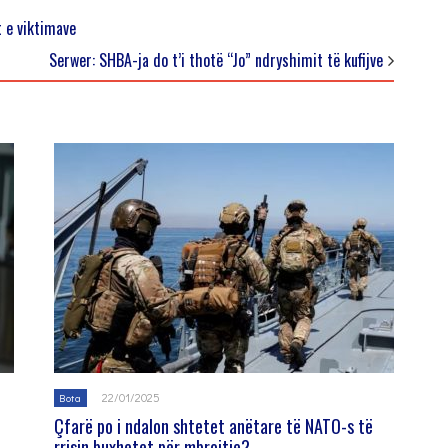
t e viktimave
Serwer: SHBA-ja do t’i thotë “Jo” ndryshimit të kufijve
22/01/2025
Bota
Çfarë po i ndalon shtetet anëtare të NATO-s të
rrisin buxhetet për mbrojtje?