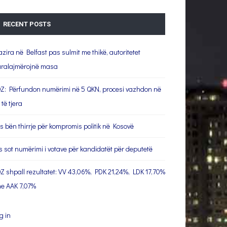
RECENT POSTS
azira në Belfast pas sulmit me thikë, autoritetet
ralajmërojnë masa
Z: Përfundon numërimi në 5 QKN, procesi vazhdon në
 të tjera
s bën thirrje për kompromis politik në Kosovë
s sot numërimi i votave për kandidatët për deputetë
Z shpall rezultatet: VV 43,06%, PDK 21,24%, LDK 17,70%
e AAK 7,07%
g in