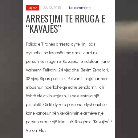
22/12/2015
-
No comments
Lajme
ARRESTIMI TE RRUGA E
“KAVAJËS”
Policia e Tiranës arrestoi dy të rinj, pasi
dyshohet se kanosën me armë zjarri një
person në rrugën e Kavajës. Të ndaluarit janë
Valment Pelivani, 24 vjeç dhe Bekim Zenollari,
32 vjeç. Sipas policisë, Pelivanit iu gjet arma e
mbushur, ndërkohë që edhe Zenolarrit, i cili
është efektiv burgjesh, iu sekuestrua një
pistoletë. Që të dy këta persona, dyshohet se
kanë kanosur nën kërcënimin e armëve një
person pranë një lokali në Rrugën e “Kavajës”./
Vizion Plus