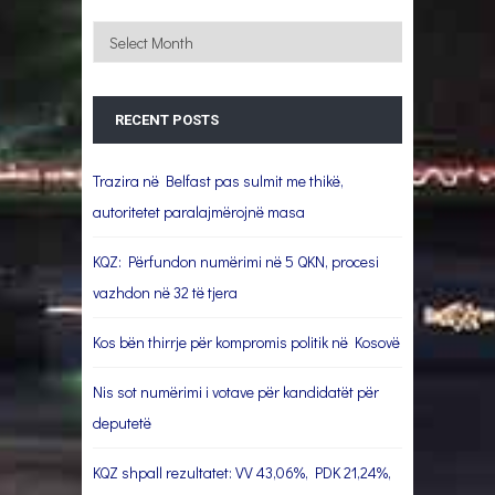
Archives
RECENT POSTS
Trazira në Belfast pas sulmit me thikë,
autoritetet paralajmërojnë masa
KQZ: Përfundon numërimi në 5 QKN, procesi
vazhdon në 32 të tjera
Kos bën thirrje për kompromis politik në Kosovë
Nis sot numërimi i votave për kandidatët për
deputetë
KQZ shpall rezultatet: VV 43,06%, PDK 21,24%,