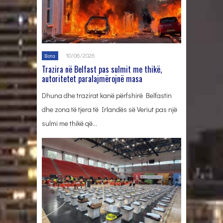
10/06/2026
Bota
Trazira në Belfast pas sulmit me thikë,
autoritetet paralajmërojnë masa
Dhuna dhe trazirat kanë përfshirë Belfastin
dhe zona të tjera të Irlandës së Veriut pas një
sulmi me thikë që…