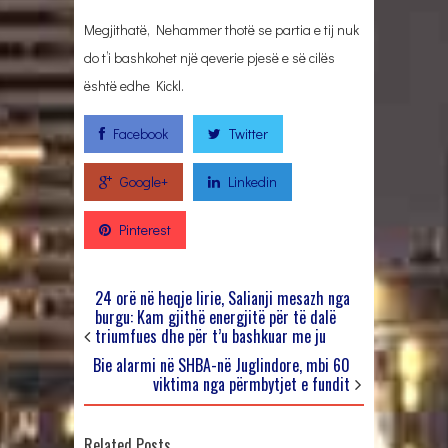
Megjithatë, Nehammer thotë se partia e tij nuk
do t’i bashkohet një qeverie pjesë e së cilës
është edhe Kickl.
Facebook
Twitter
Google+
Linkedin
Pinterest
24 orë në heqje lirie, Salianji mesazh nga
burgu: Kam gjithë energjitë për të dalë
triumfues dhe për t’u bashkuar me ju
Bie alarmi në SHBA-në Juglindore, mbi 60
viktima nga përmbytjet e fundit
Related Posts