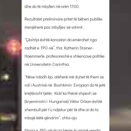
dhe do të mbyllen në orën 17:00.
Rezultatet preliminare pritet të bëhen publike
menjëherë pas mbylljes së votimit.
“Çështja është kancelari do emërohet nga
radhët e FPO-së”, tha Katherin Stainer-
Haemmerle, profesoreshë e shkencave politike
në Universitetin Carinthia.
“Nëse ndodh kjo, atëherë më duhet të them se
roli i Austrisë në Bashkimin Evropian do të jetë
krejtësisht tjetër. Kickl ka thënë shpesh se
[kryeministri i Hungarisë] Viktor Orban është
shembull për t’u ndjekur për të dhe ai do ta
mbajë këtë qëndrim”, shtoi ajo.
Fitorja e FPO-së dp ta bënte Austrinë vendin