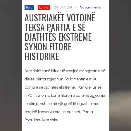
29/09/2024
-
No comments
Bota
Lajme
AUSTRIAKËT VOTOJNË
TEKSA PARTIA E SË
DJATHTËS EKSTREME
SYNON FITORE
HISTORIKE
Austriakë kanë filluar të votojnë mëngjesin e së
dielës për ta zgjedhur Parlamentin e ri, ku
partia e së djathtës ekstreme, Partia e Lirisë
(FPO), synon ta korrë fitoren e parë në zgjedhje
të përgjithshme në një garë të ngushtë me
partinë konservatore në pushtet, Partia
Popullore Austriake.