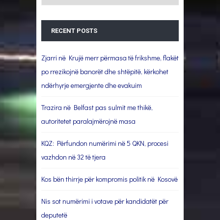
RECENT POSTS
Zjarri në Krujë merr përmasa të frikshme, flakët
po rrezikojnë banorët dhe shtëpitë, kërkohet
ndërhyrje emergjente dhe evakuim
Trazira në Belfast pas sulmit me thikë,
autoritetet paralajmërojnë masa
KQZ: Përfundon numërimi në 5 QKN, procesi
vazhdon në 32 të tjera
Kos bën thirrje për kompromis politik në Kosovë
Nis sot numërimi i votave për kandidatët për
deputetë