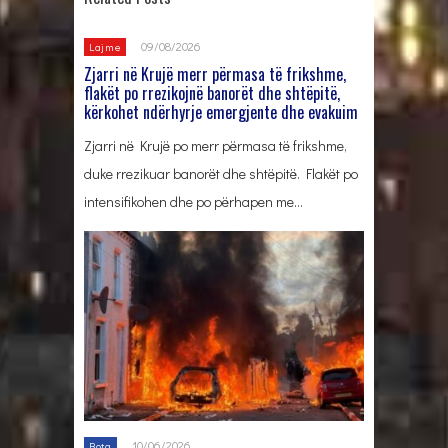
09/08/2026
Lajme
Zjarri në Krujë merr përmasa të frikshme,
flakët po rrezikojnë banorët dhe shtëpitë,
kërkohet ndërhyrje emergjente dhe evakuim
Zjarri në Krujë po merr përmasa të frikshme,
duke rrezikuar banorët dhe shtëpitë. Flakët po
intensifikohen dhe po përhapen me…
10/06/2026
Bota