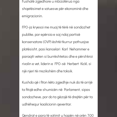
Fushatë zgjedhore u mbizotërua nga
shqetësimet e votuesve për ekonominë dhe
emigracionin.
FPO-ja kryesoi me muaj të tërë në sondazhet
publike, por epërsia e saj ndaj partisë
konservatore (OVP) është tkurrur pothuajse
plotësisht, pasi kancelari Karl Nehammer e
paraqiti veten si burrështetas dhe e përshkroi
rivalin e vet, liderin e FPO-së Herbert Kickl, si
një njeri të rrezikshëm dhe toksik.
Kushdo që i fiton këto zgjedhje nuk do të arrijë
ta fitojë edhe shumicën në Parlament, sipas
sondazheve, por do ta gëzojë të drejtën për ta
udhëhequr koalicionin qeveritar.
Qendrat e para të votimit u hapën në orën 7:00