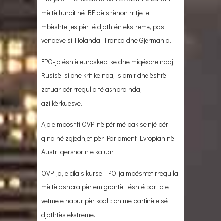
më të fundit në BE që shënon rritje të
mbështetjes për të djathtën ekstreme, pas
vendeve si Holanda, Franca dhe Gjermania.
FPO-ja është euroskeptike dhe miqësore ndaj
Rusisë, si dhe kritike ndaj islamit dhe është
zotuar për rregulla të ashpra ndaj
azilkërkuesve.
Ajo e mposhti OVP-në për më pak se një për
qind në zgjedhjet për Parlament Evropian në
Austri qershorin e kaluar.
OVP-ja, e cila sikurse FPO-ja mbështet rregulla
më të ashpra për emigrantët, është partia e
vetme e hapur për koalicion me partinë e së
djathtës ekstreme.