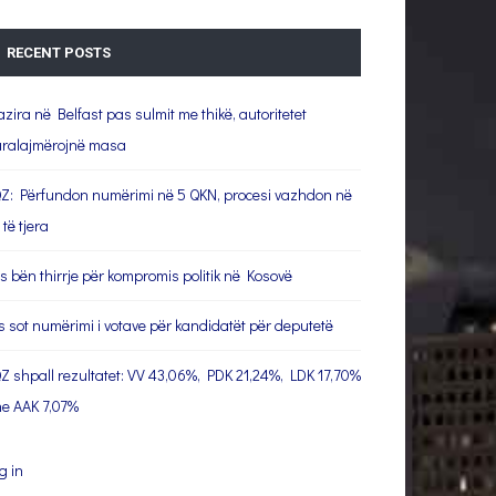
RECENT POSTS
azira në Belfast pas sulmit me thikë, autoritetet
ralajmërojnë masa
Z: Përfundon numërimi në 5 QKN, procesi vazhdon në
 të tjera
s bën thirrje për kompromis politik në Kosovë
s sot numërimi i votave për kandidatët për deputetë
Z shpall rezultatet: VV 43,06%, PDK 21,24%, LDK 17,70%
e AAK 7,07%
g in