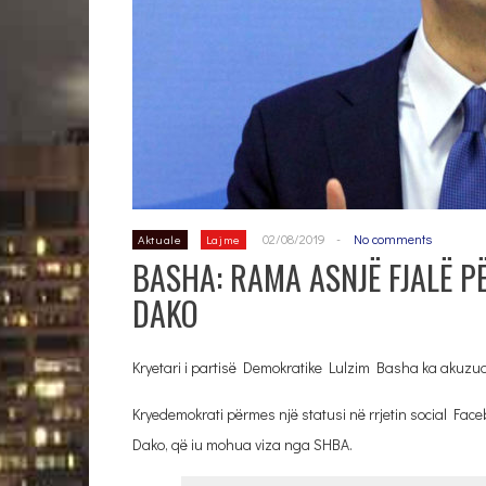
02/08/2019
-
No comments
Aktuale
Lajme
BASHA: RAMA ASNJË FJALË P
DAKO
Kryetari i partisë Demokratike Lulzim Basha ka akuzua
Kryedemokrati përmes një statusi në rrjetin social Face
Dako, që iu mohua viza nga SHBA.