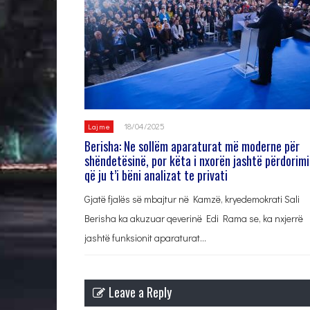
18/04/2025
Lajme
Berisha: Ne sollëm aparaturat më moderne për
shëndetësinë, por këta i nxorën jashtë përdorimi
që ju t’i bëni analizat te privati
Gjatë fjalës së mbajtur në Kamzë, kryedemokrati Sali
Berisha ka akuzuar qeverinë Edi Rama se, ka nxjerrë
jashtë funksionit aparaturat…
Leave a Reply