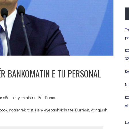
Tr
pa
KQ
32
ËR BANKOMATIN E TIJ PERSONAL
Ko
Ni
r sërish kryeministrin Edi Rama.
KQ
dh
book, ndalet tek rasti i ish-kryebashkiakut të Durrësit, Vangjush
Lo