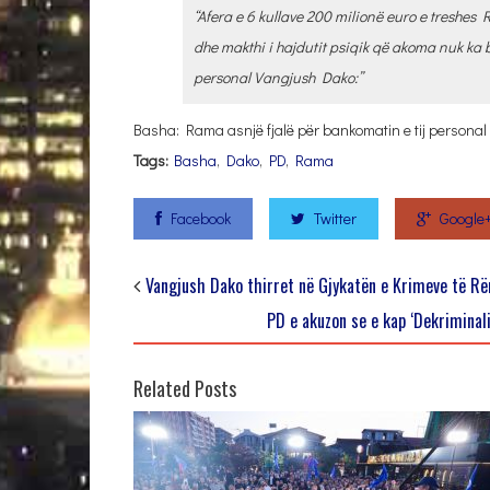
“Afera e 6 kullave 200 milionë euro e treshe
dhe makthi i hajdutit psiqik që akoma nuk ka 
personal Vangjush Dako:”
Basha: Rama asnjë fjalë për bankomatin e tij persona
Tags:
Basha
,
Dako
,
PD
,
Rama
Facebook
Twitter
Google
Vangjush Dako thirret në Gjykatën e Krimeve të R
PD e akuzon se e kap ‘Dekriminali
Related Posts