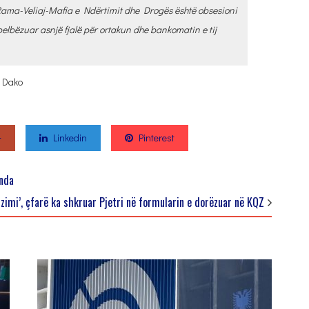
s Rama-Veliaj-Mafia e Ndërtimit dhe Drogës është obsesioni
belbëzuar asnjë fjalë për ortakun dhe bankomatin e tij
l Dako
+
Linkedin
Pinterest
ënda
zimi’, çfarë ka shkruar Pjetri në formularin e dorëzuar në KQZ