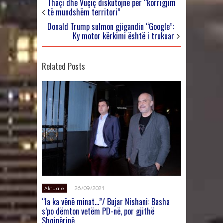
Thaçi dhe Vuçiç diskutojnë për “korrigjim
të mundshëm territori”
Donald Trump sulmon gjigandin “Google”:
Ky motor kërkimi është i trukuar
Related Posts
26/09/2021
Aktuale
“Ia ka vënë minat…”/ Bujar Nishani: Basha
s’po dëmton vetëm PD-në, por gjithë
Shqipërinë