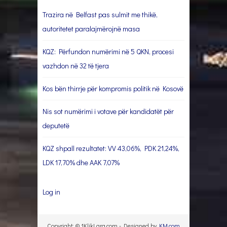
Trazira në Belfast pas sulmit me thikë,
autoritetet paralajmërojnë masa
KQZ: Përfundon numërimi në 5 QKN, procesi
vazhdon në 32 të tjera
Kos bën thirrje për kompromis politik në Kosovë
Nis sot numërimi i votave për kandidatët për
deputetë
KQZ shpall rezultatet: VV 43,06%, PDK 21,24%,
LDK 17,70% dhe AAK 7,07%
Log in
Copyright: © 1KlikLarg.com - Designed by
KM.com