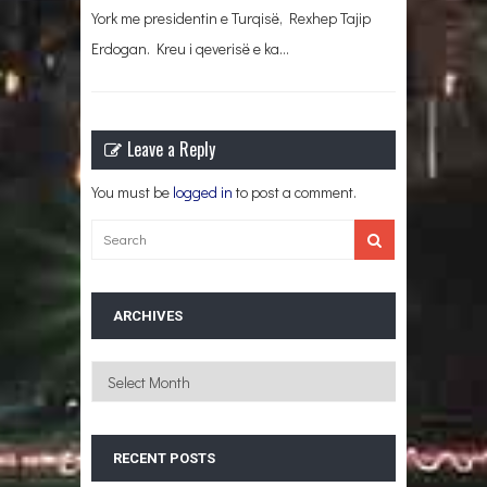
York me presidentin e Turqisë, Rexhep Tajip
Erdogan. Kreu i qeverisë e ka…
Leave a Reply
You must be
logged in
to post a comment.
ARCHIVES
Archives
RECENT POSTS