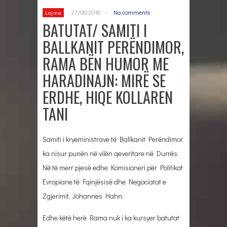
27/08/2018
-
No comments
Lajme
BATUTAT/ SAMITI I
BALLKANIT PERËNDIMOR,
RAMA BËN HUMOR ME
HARADINAJN: MIRË SE
ERDHE, HIQE KOLLAREN
TANI
Samiti i kryeministrave të Ballkanit Perëndimor
ka nisur punën në vilën qeveritare në Durrës.
Në të merr pjesë edhe Komisioneri për Politikat
Evropiane të Fqinjësisë dhe Negociatat e
Zgjerimit, Johannes Hahn.
Edhe këtë herë Rama nuk i ka kursyer batutat