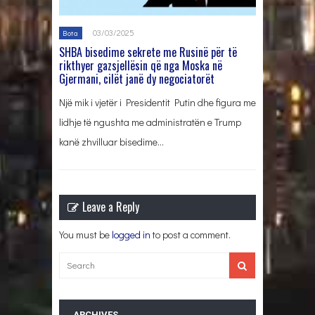
03/03/2025
Bota
SHBA bisedime sekrete me Rusinë për të
rikthyer gazsjellësin që nga Moska në
Gjermani, cilët janë dy negociatorët
Një mik i vjetër i Presidentit Putin dhe figura me
lidhje të ngushta me administratën e Trump
kanë zhvilluar bisedime…
Leave a Reply
You must be
logged in
to post a comment.
ARCHIVES