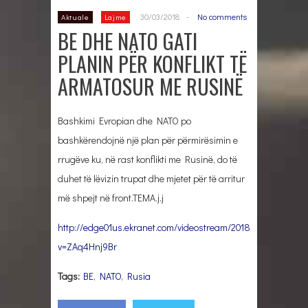
30/03/2018
-
No comments
Aktuale
Lajme
BE DHE NATO GATI
PLANIN PËR KONFLIKT TË
ARMATOSUR ME RUSINË
Bashkimi Evropian dhe NATO po
bashkërendojnë një plan për përmirësimin e
rrugëve ku, në rast konflikti me Rusinë, do të
duhet të lëvizin trupat dhe mjetet për të arritur
më shpejt në front.TEMA.j.j
http://edge01us.ekranet.com/videostream/2018/02/1522325
v=ZAq4Hnj9Br
Tags:
BE
,
NATO
,
Rusia