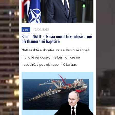
12/04/2025
Bota
Shefi i NATO-s: Rusia mund të vendosë armë
bërthamore në hapësirë
NATO është e shqetësuar se Rusia së shpejti
mund të vendosë armë bërthamore në
hapësirë, sipas një raporti të botuar…