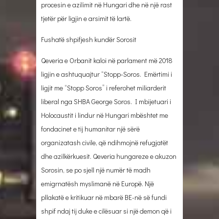
procesin e azilimit nё Hungari dhe nё njё rast
tjetёr pёr ligjin e arsimit tё lartё.
Fushatё shpifjesh kundёr Sorosit
Qeveria e Orbanit kaloi nё parlament mё 2018
ligjin e ashtuquajtur “Stopp-Soros. Emёrtimi i
ligjit me “Stopp Soros” i referohet miliarderit
liberal nga SHBA George Soros. I mbijetuari i
Holocaustit i lindur nё Hungari mbёshtet me
fondacinet e tij humanitar njё sёrё
organizatash civile, qё ndihmojnё refugjatёt
dhe azilkёrkuesit. Qeveria hungareze e akuzon
Sorosin, se po sjell njё numёr tё madh
emigrnatёsh myslimanё nё Europё. Njё
pllakatё e kritikuar nё mbarё BE-nё sё fundi
shpif ndaj tij duke e cilёsuar si njё demon qё i