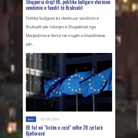
Shqipëria drejt BE, politika bullgare vlerëson
vendimin e fundit të Brukselit
Politika bullgare ka vlerësuar vendimin e
Brukselit për ndarjen e Shqipërisë nga
Maqedonia e Veriut në rrugën e bisedimeve
për…
05/08/2024
Bota
BE fut në “listën e zezë” edhe 28 zyrtarë
Bjellorusë