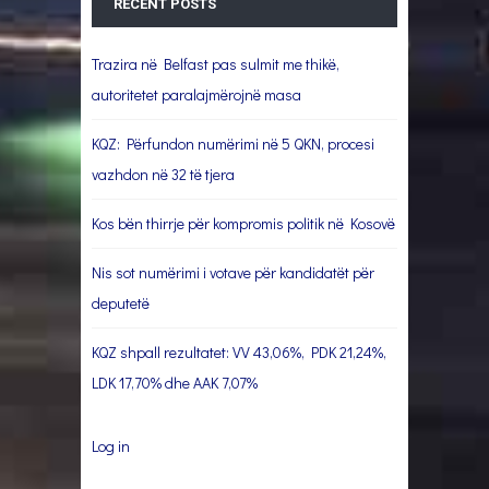
RECENT POSTS
Trazira në Belfast pas sulmit me thikë,
autoritetet paralajmërojnë masa
KQZ: Përfundon numërimi në 5 QKN, procesi
vazhdon në 32 të tjera
Kos bën thirrje për kompromis politik në Kosovë
Nis sot numërimi i votave për kandidatët për
deputetë
KQZ shpall rezultatet: VV 43,06%, PDK 21,24%,
LDK 17,70% dhe AAK 7,07%
Log in