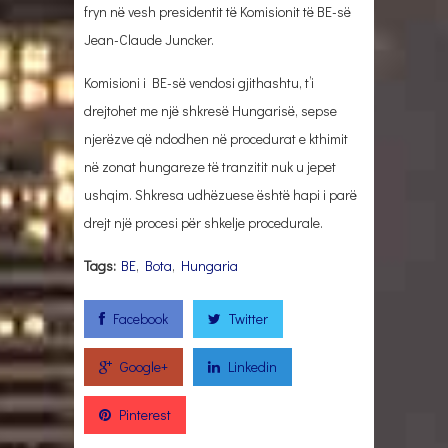
fryn nё vesh presidentit tё Komisionit tё BE-sё
Jean-Claude Juncker.
Komisioni i BE-sё vendosi gjithashtu, t’i
drejtohet me njё shkresё Hungarisё, sepse
njerёzve qё ndodhen nё procedurat e kthimit
nё zonat hungareze tё tranzitit nuk u jepet
ushqim. Shkresa udhёzuese ёshtё hapi i parё
drejt njё procesi pёr shkelje procedurale.
Tags:
BE
,
Bota
,
Hungaria
Facebook
Twitter
Google+
Linkedin
Pinterest