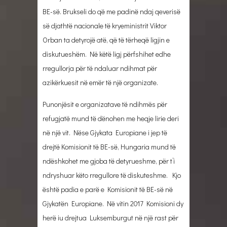
BE-sё. Brukseli do qё me padinё ndaj qeverisё
sё djathtё nacionale tё kryeministrit Viktor
Orban ta detyrojё atё, qё tё tёrheqё ligjin e
diskutueshёm. Nё kёtё ligj pёrfshihet edhe
rregullorja pёr tё ndaluar ndihmat pёr
azikёrkuesit nё emёr tё njё organizate.
Punonjёsit e organizatave tё ndihmёs pёr
refugjatё mund tё dёnohen me heqje lirie deri
nё njё vit. Nёse Gjykata Europiane i jep tё
drejtё Komisionit tё BE-sё, Hungaria mund tё
ndёshkohet me gjoba tё detyrueshme, pёr t’i
ndryshuar kёto rregullore tё diskuteshme. Kjo
ёshtё padia e parё e Komisionit tё BE-sё nё
Gjykatёn Europiane. Nё vitin 2017 Komisioni dy
herё iu drejtua Luksemburgut nё njё rast pёr