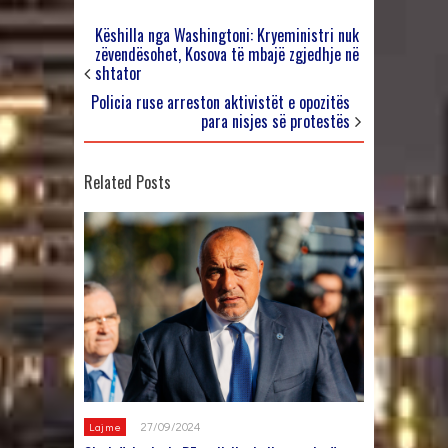
Këshilla nga Washingtoni: Kryeministri nuk
zëvendësohet, Kosova të mbajë zgjedhje në
shtator
Policia ruse arreston aktivistët e opozitës
para nisjes së protestës
Related Posts
27/09/2024
Lajme