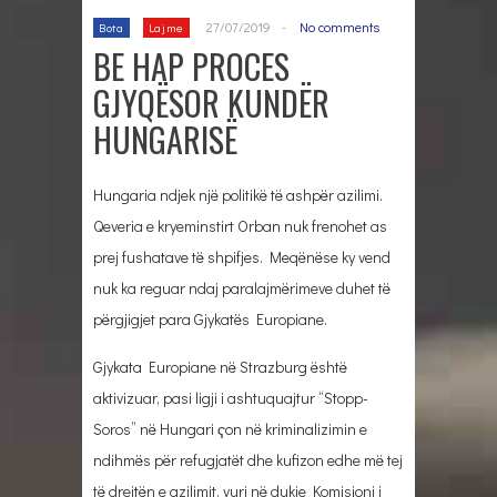
27/07/2019
-
No comments
Bota
Lajme
BE HAP PROCES
GJYQËSOR KUNDËR
HUNGARISË
Hungaria ndjek njё politikё tё ashpёr azilimi.
Qeveria e kryeminstirt Orban nuk frenohet as
prej fushatave tё shpifjes. Meqёnёse ky vend
nuk ka reguar ndaj paralajmёrimeve duhet tё
pёrgjigjet para Gjykatёs Europiane.
Gjykata Europiane nё Strazburg ёshtё
aktivizuar, pasi ligji i ashtuquajtur “Stopp-
Soros” nё Hungari ҁon nё kriminalizimin e
ndihmёs pёr refugjatёt dhe kufizon edhe mё tej
tё drejtёn e azilimit, vuri në dukje Komisioni i