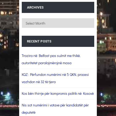
ARCHIVES
Archives
RECENT POSTS
Trazira në Belfast pas sulmit me thikë,
autoritetet paralajmërojnë masa
KQZ: Përfundon numërimi në 5 QKN, procesi
vazhdon në 32 të tjera
Kos bën thirrje për kompromis politik në Kosovë
Nis sot numërimi i votave për kandidatët për
deputetë