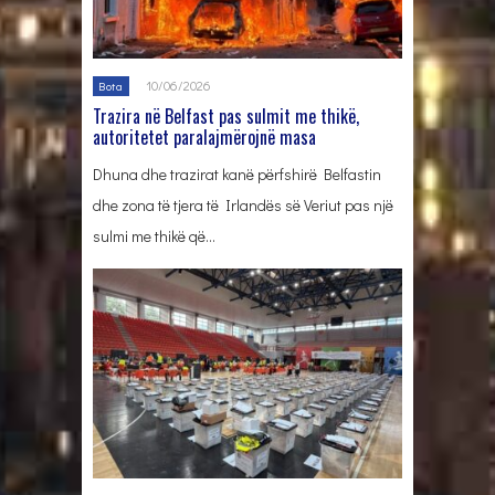
10/06/2026
Bota
Trazira në Belfast pas sulmit me thikë,
autoritetet paralajmërojnë masa
Dhuna dhe trazirat kanë përfshirë Belfastin
dhe zona të tjera të Irlandës së Veriut pas një
sulmi me thikë që…