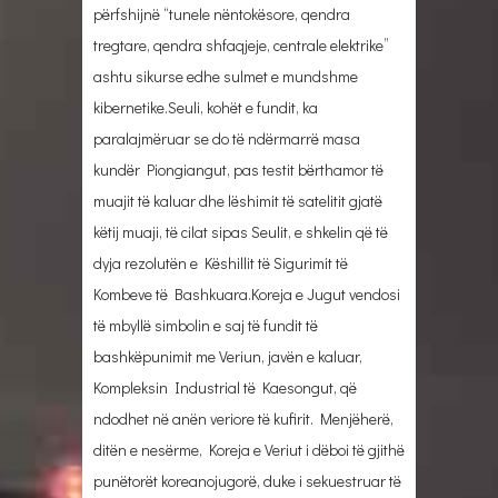
përfshijnë “tunele nëntokësore, qendra
tregtare, qendra shfaqjeje, centrale elektrike”
ashtu sikurse edhe sulmet e mundshme
kibernetike.Seuli, kohët e fundit, ka
paralajmëruar se do të ndërmarrë masa
kundër Piongiangut, pas testit bërthamor të
muajit të kaluar dhe lëshimit të satelitit gjatë
këtij muaji, të cilat sipas Seulit, e shkelin që të
dyja rezolutën e Këshillit të Sigurimit të
Kombeve të Bashkuara.Koreja e Jugut vendosi
të mbyllë simbolin e saj të fundit të
bashkëpunimit me Veriun, javën e kaluar,
Kompleksin Industrial të Kaesongut, që
ndodhet në anën veriore të kufirit. Menjëherë,
ditën e nesërme, Koreja e Veriut i dëboi të gjithë
punëtorët koreanojugorë, duke i sekuestruar të