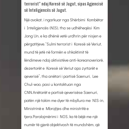
terrorist” ndaj Koresë së Jugut, sipas Agjencisë
së Inteligjencës së Jugut.
Një avokat, i ngarkuar nga Shërbimi Kombëtar
i Inteligjencës (NIS), tha se udhëheqësi Kim
Jong Un, e ka dhënë vetë urdhrin për nisjen e
përgatitjeve.“Sulmi terrorist i Koresë së Veriut,
mund të jetë në formën e shkaktimit të
lëndimeve ndaj aktivistëve anti-koreanoveriorë,
dezertorët e Koresë së Veriut apo zyrtarët e
qeverisë”, tha anëtari i partisë Saenuri, Lee
Chul-woo, pasi u kontaktuan nga
CNN.Anëtarët e partisë qeverisëse Saenuri,
patën një takim me dyer të mbyllura me NIS-in,
Ministrinë e Mbrojtjes dhe ministritë e
tjera.Paralajmërimi i NOS, ka të bëjë me një
numër të gjerë objektivash të mundshëm, që