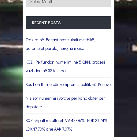
RECENT POSTS
Trazira në Belfast pas sulmit me thikë,
autoritetet paralajmërojnë masa
KQZ: Përfundon numërimi në 5 QKN, procesi
vazhdon në 32 të tjera
Kos bën thirrje për kompromis politik në Kosovë
Nis sot numërimi i votave për kandidatët për
deputetë
KQZ shpall rezultatet: VV 43,06%, PDK 21,24%,
LDK 17,70% dhe AAK 7,07%