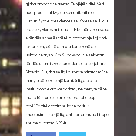
gjitha pronat dhe asetet. Të njëjtën ditë, Veriu
ndërpreu linjat kyçe të komunikimit me
Jugun.Zyra e presidencës së Koresë së Jugut,
tha se ky vlerësim i fundit i NIS, nënvizon se sa
e rëndësishme është të miratohet një ligj anti-
terrorizëm, për të cilin ata kanë kohë që
ushtrojnë trysni.Kim Sung-woo, një sekretar i
rëndësishëm i zyrës presidenciale, e njohur si
Shtëpia Blu, tha se ligji duhet të miratohet “në
mënyrë që të ketë një kornizë ligjore dhe
institucionale anti-terrorizmi, në mënyrë që të
mund të mbrojë jetën dhe pronat e popullit
tonë”.Partitë opozitare, kanë ngritur
shqetësimin se një ligj anti-terror mund t’i japë
shumë autoritet NIS-it.