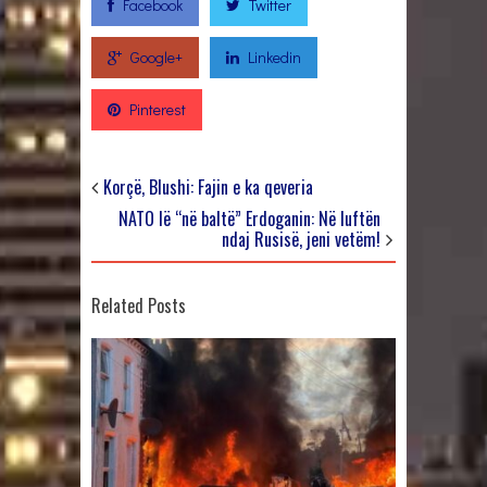
Facebook
Twitter
Google+
Linkedin
Pinterest
Korçë, Blushi: Fajin e ka qeveria
NATO lë “në baltë” Erdoganin: Në luftën
ndaj Rusisë, jeni vetëm!
Related Posts