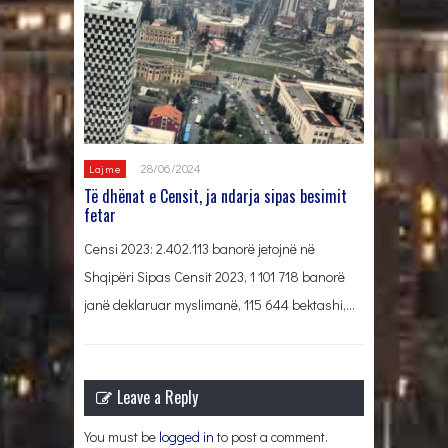
28/06/2024
Lajme
Të dhënat e Censit, ja ndarja sipas besimit
fetar
Censi 2023: 2.402.113 banorë jetojnë në
Shqipëri Sipas Censit 2023, 1 101 718 banorë
janë deklaruar myslimanë, 115 644 bektashi,…
Leave a Reply
You must be
logged in
to post a comment.