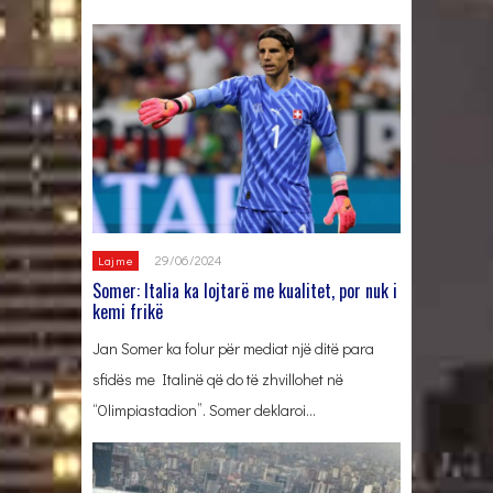
29/06/2024
Lajme
Somer: Italia ka lojtarë me kualitet, por nuk i
kemi frikë
Jan Somer ka folur për mediat një ditë para
sfidës me Italinë që do të zhvillohet në
“Olimpiastadion”. Somer deklaroi…