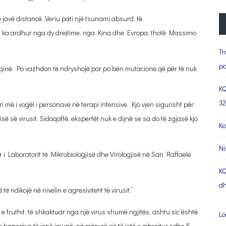
 javë distancë. Veriu pati një tsunami absurd, të
i ka ardhur nga dy drejtime, nga Kina dhe Evropa, thotë Massimo
Tr
pa
fuqinë. Po vazhdon të ndryshojë por po bën mutacione që për të nuk
KQ
32
i më i vogël i personave në terapi intensive. Kjo vjen sigurisht për
ë së virusit. Sidoqoftë, ekspertët nuk e dijnë se sa do të zgjasë kjo
Ko
Ni
i Laboratorit të Mikrobiologjisë dhe Virologjisë në San Raffaele
KQ
dh
 ndikojë në nivelin e agresivitetit të virusit.”
 e fruthit, të shkaktuar nga një virus shumë ngjitës, ashtu sic është
Lo
e banorëve të jenë imunë, në mënyrë që të jetë e mbrojtur edhe 5