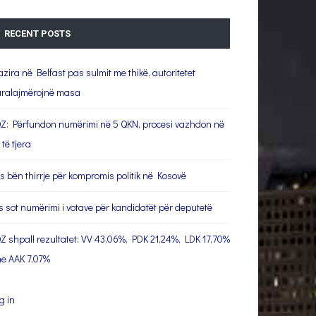
RECENT POSTS
azira në Belfast pas sulmit me thikë, autoritetet
ralajmërojnë masa
Z: Përfundon numërimi në 5 QKN, procesi vazhdon në
 të tjera
s bën thirrje për kompromis politik në Kosovë
s sot numërimi i votave për kandidatët për deputetë
Z shpall rezultatet: VV 43,06%, PDK 21,24%, LDK 17,70%
e AAK 7,07%
g in