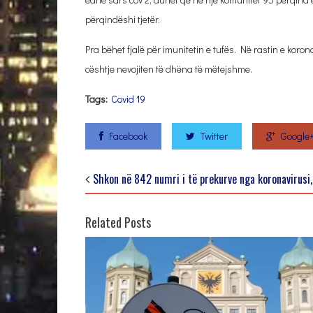
përqindëshi tjetër.
Pra bëhet fjalë për imunitetin e tufës. Në rastin e korona
cështje nevojiten të dhëna të mëtejshme.
Tags:
Covid 19
Facebook
Twitter
Google
Shkon në 842 numri i të prekurve nga koronavirusi,
Related Posts