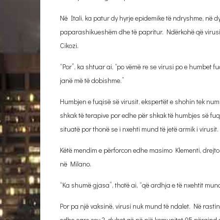
Në Itali, ka patur dy hyrje epidemike të ndryshme, në dy
paparashikueshëm dhe të papritur. Ndërkohë që virus
Cikozi.
“Por”, ka shtuar ai, “po vëmë re se virusi po e humbet 
janë më të dobishme.”
Humbjen e fuqisë së virusit, ekspertët e shohin tek numr
shkak të terapive por edhe për shkak të humbjes së fuqis
situatë por thonë se i nxehti mund të jetë armik i virusit.
Këtë mendim e përforcon edhe masimo Klementi, drejtor 
në Milano.
“Ka shumë gjasa”, thotë ai, “që ardhja e të nxehtit mund të
Por pa një vaksinë, virusi nuk mund të ndalet. Në rastin
edhe sars cov 2, duhet që në një komunitet 95 përqind 