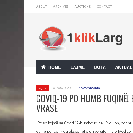
ABOUT
ARCHIVES
AUCTIONS
CONTACT
HOME
LAJME
BOTA
AKTUAL
07/05/2020
-
No comments
Lajme
COVID-19 PO HUMB FUQINË! 
VRASË
“Po shikojmë se Covid 19-humb fuqinë. Evoluon, por hum
është pohuar nga ekspertët e universitetit Bio-Medico n