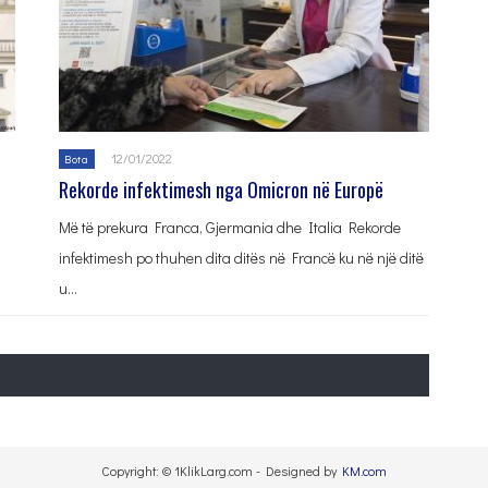
12/01/2022
Bota
Rekorde infektimesh nga Omicron në Europë
i
Më të prekura Franca, Gjermania dhe Italia Rekorde
infektimesh po thuhen dita ditës në Francë ku në një ditë
u…
Copyright: © 1KlikLarg.com - Designed by
KM.com