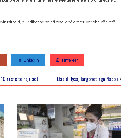
virusit të ri, nuk dihet se sa efikasë janë antitrupat dhe për këtë
+
Linkedin
Pinterest
 10 raste të reja sot
Elseid Hysaj largohet nga Napoli