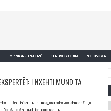
E
OPINION / ANALIZË
KENDVESHTRIM
INTERVISTA
EKSPERTËT: I NXEHTI MUND TA
bet forcën e infektimit, dhe me gjasa edhe vdekshmërinë”, kjo
Ar
ë Romë, gjatë një audicioni para senatit.