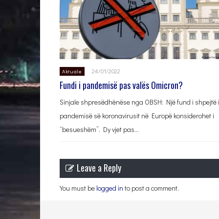
24/01/2022
Aktuale
Fundi i pandemisë pas valës Omicron?
Sinjale shpresëdhënëse nga OBSH: Një fund i shpejtë 
pandemisë së koronavirusit në Europë konsiderohet i
“besueshëm”. Dy vjet pas…
Leave a Reply
You must be
logged in
to post a comment.