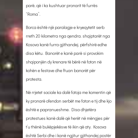
parë, që i ka kushtuar pronarit të furrës
“Roma”.
Borca është një paralagje e kryeqytetit serb
rreth 20 kilometra nga qendra. shqiptarët nga
Kosova kanë furra gjithandej, përfshirë edhe
disa këtu. Banorët e kanë parë si provokim
shqiponjën dy krenare të bërë në foton në
kohën e festave dhe ftuan banorët për
protesta.
Në rrjetet sociale ka dalë fotoja me komentin që
ky pronarë ofendon serbët me foton e tij dhe kjo
është e papranueshme. Disa dhjetëra
protestues kanë dalë që herët në mëngjes për
t’u thënë bukëpjekësve të ikin që aty. Kosova
është Serbi dhe i kanë ngjitur gjithandej postër