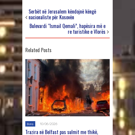
Serbët në Jerusalem këndojnë këngë
nacionaliste për Kosovën
Bulevardi “Ismail Qemali”, hapësira më e
re turistike e Vlorës
Related Posts
10/06/2026
Bota
Trazira në Belfast pas sulmit me thikë,