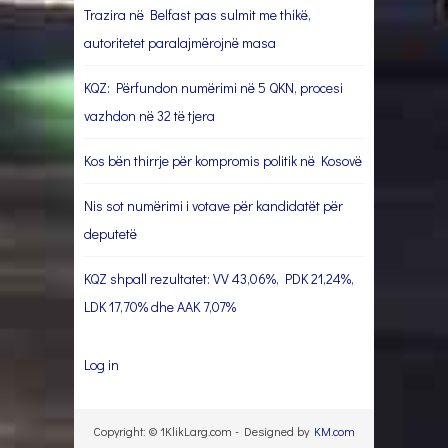
Trazira në Belfast pas sulmit me thikë,
autoritetet paralajmërojnë masa
KQZ: Përfundon numërimi në 5 QKN, procesi
vazhdon në 32 të tjera
Kos bën thirrje për kompromis politik në Kosovë
Nis sot numërimi i votave për kandidatët për
deputetë
KQZ shpall rezultatet: VV 43,06%, PDK 21,24%,
LDK 17,70% dhe AAK 7,07%
Log in
Copyright: © 1KlikLarg.com - Designed by
KM.com