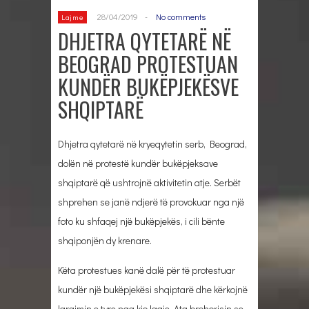
28/04/2019
-
No comments
Lajme
DHJETRA QYTETARË NË
BEOGRAD PROTESTUAN
KUNDËR BUKËPJEKËSVE
SHQIPTARË
Dhjetra qytetarë në kryeqytetin serb, Beograd,
dolën në protestë kundër bukëpjeksave
shqiptarë që ushtrojnë aktivitetin atje. Serbët
shprehen se janë ndjerë të provokuar nga një
foto ku shfaqej një bukëpjekës, i cili bënte
shqiponjën dy krenare.
Këta protestues kanë dalë për të protestuar
kundër një bukëpjekësi shqiptarë dhe kërkojnë
largimin e tyre nga kjo lagje. Ata brohorisin se