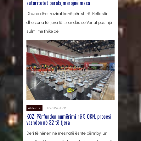
autoritetet paralajmërojnë masa
Dhuna dhe trazirat kanë përfshirë Belfastin
dhe zona të tjera të Irlandës së Veriut pas një
sulmi me thikë që…
09/06/2026
Aktuale
KQZ: Përfundon numërimi në 5 QKN, procesi
vazhdon në 32 të tjera
Deri të hënën në mesnatë është përmbyllur