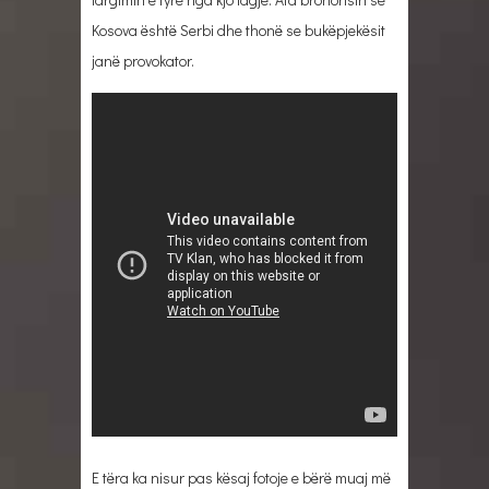
Kosova është Serbi dhe thonë se bukëpjekësit
janë provokator.
E tëra ka nisur pas kësaj fotoje e bërë muaj më