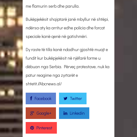
me flamurin serb dhe parulla.
Bukëpjekësit shqiptarë janë mbyllur në shtëpi,
ndërsa aty ka arritur edhe policia dhe forcat
speciale kanë qenë në gatishmëri.
Dy raste të tilla kanë ndodhur gjashtë muajt e
fundit kur bukëpjekësit në njëfarë forme u
dëbuan nga Serbia. Përveç protestave, nuk ka
patur reagime nga zyrtarët e
shtetit.
/
Abcnews.al/
Facebook
Twitter
Google+
Linkedin
Pinterest