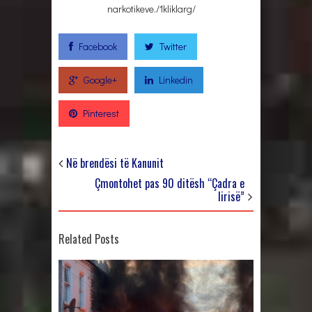
narkotikeve.
/1kliklarg/
Facebook
Twitter
Google+
Linkedin
Pinterest
Në brendësi të Kanunit
Çmontohet pas 90 ditësh “Çadra e
lirisë”
Related Posts