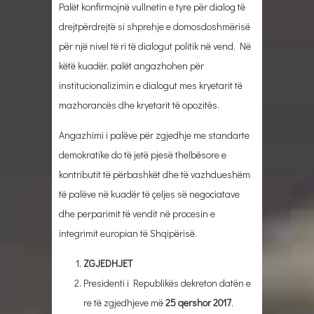
Palët konfirmojnë vullnetin e tyre për dialog të
drejtpërdrejtë si shprehje e domosdoshmërisë
për një nivel të ri të dialogut politik në vend. Në
këtë kuadër, palët angazhohen për
institucionalizimin e dialogut mes kryetarit të
mazhorancës dhe kryetarit të opozitës.
Angazhimi i palëve për zgjedhje me standarte
demokratike do të jetë pjesë thelbësore e
kontributit të përbashkët dhe të vazhdueshëm
të palëve në kuadër të çeljes së negociatave
dhe perparimit të vendit në procesin e
integrimit europian të Shqipërisë.
ZGJEDHJET
Presidenti i Republikës dekreton datën e
re të zgjedhjeve më
25 qershor 2017
.