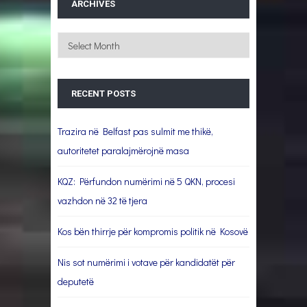
ARCHIVES
Archives
RECENT POSTS
Trazira në Belfast pas sulmit me thikë,
autoritetet paralajmërojnë masa
KQZ: Përfundon numërimi në 5 QKN, procesi
vazhdon në 32 të tjera
Kos bën thirrje për kompromis politik në Kosovë
Nis sot numërimi i votave për kandidatët për
deputetë