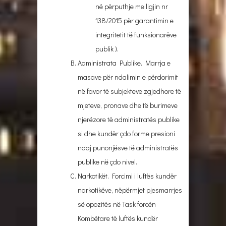
në përputhje me ligjin nr
138/2015 për garantimin e
integritetit të funksionarëve
publik ).
Administrata Publike. Marrja e
masave për ndalimin e përdorimit
në favor të subjekteve zgjedhore të
mjeteve, pronave dhe të burimeve
njerëzore të administratës publike
si dhe kundër çdo forme presioni
ndaj punonjësve të administratës
publike në çdo nivel.
Narkotikët. Forcimi i luftës kundër
narkotikëve, nëpërmjet pjesmarrjes
së opozitës në Task forcën
Kombëtare të luftës kundër