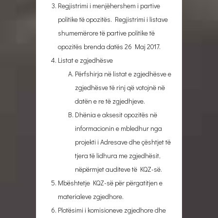
Regjistrimi i menjëhershem i partive
politike të opozitës. Regjistrimi i listave
shumemërore të partive politike të
opozitës brenda datës 26 Maj 2017.
Listat e zgjedhësve
Përfshirja në listat e zgjedhësve e
zgjedhësve të rinj që votojnë në
datën e re të zgjedhjeve.
Dhënia e aksesit opozitës në
informacionin e mbledhur nga
projekti i Adresave dhe çështjet të
tjera të lidhura me zgjedhësit,
nëpërmjet auditeve të KQZ-së.
Mbështetje KQZ-së për përgatitjen e
materialeve zgjedhore.
Plotësimi i komisioneve zgjedhore dhe