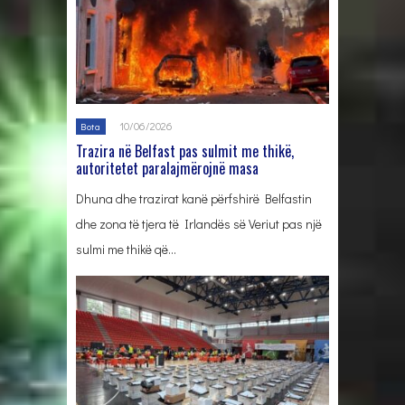
10/06/2026
Bota
Trazira në Belfast pas sulmit me thikë,
autoritetet paralajmërojnë masa
Dhuna dhe trazirat kanë përfshirë Belfastin
dhe zona të tjera të Irlandës së Veriut pas një
sulmi me thikë që…