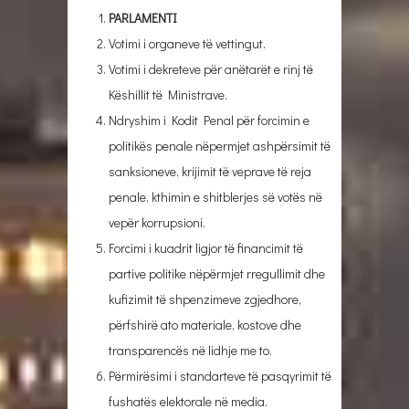
PARLAMENTI
Votimi i organeve të vettingut.
Votimi i dekreteve për anëtarët e rinj të
Këshillit të Ministrave.
Ndryshim i Kodit Penal për forcimin e
politikës penale nëpermjet ashpërsimit të
sanksioneve, krijimit të veprave të reja
penale, kthimin e shitblerjes së votës në
vepër korrupsioni.
Forcimi i kuadrit ligjor të financimit të
partive politike nëpërmjet rregullimit dhe
kufizimit të shpenzimeve zgjedhore,
përfshirë ato materiale, kostove dhe
transparencës në lidhje me to.
Përmirësimi i standarteve të pasqyrimit të
fushatës elektorale në media.