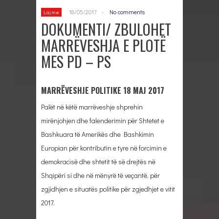
18/05/2017
-
No comments
Lajme
DOKUMENTI/ ZBULOHET
MARRËVESHJA E PLOTË
MES PD – PS
MARRËVESHJE POLITIKE 18 MAJ 2017
Palët në këtë marrëveshje shprehin
mirënjohjen dhe falenderimin për Shtetet e
Bashkuara të Amerikës dhe Bashkimin
Europian për kontributin e tyre në forcimin e
demokracisë dhe shtetit të së drejtës në
Shqipëri si dhe në mënyrë të veçantë, për
zgjidhjen e situatës politike për zgjedhjet e vitit
2017.