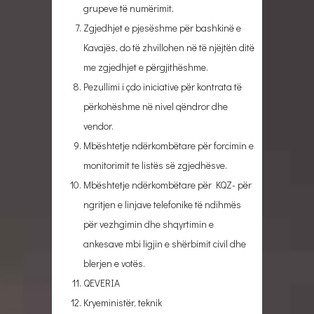
grupeve të numërimit.
Zgjedhjet e pjesëshme për bashkinë e
Kavajës, do të zhvillohen në të njëjtën ditë
me zgjedhjet e përgjithëshme.
Pezullimi i çdo iniciative për kontrata të
përkohëshme në nivel qëndror dhe
vendor.
Mbështetje ndërkombëtare për forcimin e
monitorimit te listës së zgjedhësve.
Mbështetje ndërkombëtare për KQZ- për
ngritjen e linjave telefonike të ndihmës
për vezhgimin dhe shqyrtimin e
ankesave mbi ligjin e shërbimit civil dhe
blerjen e votës.
QEVERIA
Kryeministër, teknik