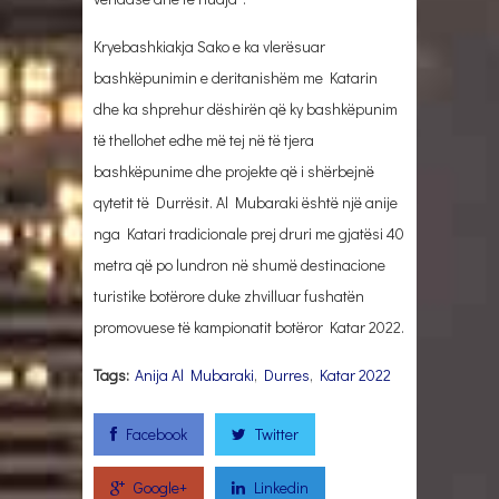
Kryebashkiakja Sako e ka vlerësuar
bashkëpunimin e deritanishëm me Katarin
dhe ka shprehur dëshirën që ky bashkëpunim
të thellohet edhe më tej në të tjera
bashkëpunime dhe projekte që i shërbejnë
qytetit të Durrësit. Al Mubaraki është një anije
nga Katari tradicionale prej druri me gjatësi 40
metra që po lundron në shumë destinacione
turistike botërore duke zhvilluar fushatën
promovuese të kampionatit botëror Katar 2022.
Tags:
Anija Al Mubaraki
,
Durres
,
Katar 2022
Facebook
Twitter
Google+
Linkedin