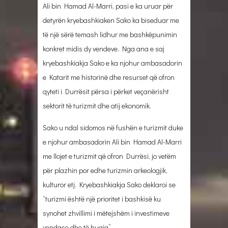
Ali bin Hamad Al-Marri, pasi e ka uruar për
detyrën kryebashkiaken Sako ka biseduar me
të një sërë temash lidhur me bashkëpunimin
konkret midis dy vendeve. Nga ana e saj
kryebashkiakja Sako e ka njohur ambasadorin
e Katarit me historinë dhe resurset që ofron
qyteti i Durrësit përsa i përket veçanërisht
sektorit të turizmit dhe atij ekonomik.
Sako u ndal sidomos në fushën e turizmit duke
e njohur ambasadorin Ali bin Hamad Al-Marri
me llojet e turizmit që ofron Durrësi, jo vetëm
për plazhin por edhe turizmin arkeologjik,
kulturor etj. Kryebashkiakja Sako deklaroi se
“turizmi është një prioritet i bashkisë ku
synohet zhvillimi i mëtejshëm i investimeve
vendase dhe të huaja”.