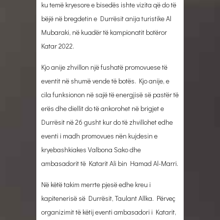
ku temë kryesore e bisedës ishte vizita që do të
bëjë në bregdetin e Durrësit anija turistike Al
Mubaraki, në kuadër të kampionatit botëror
Katar 2022.
Kjo anije zhvillon një fushatë promovuese të
eventit në shumë vende të botës. Kjo anije, e
cila funksionon në sajë të energjisë së pastër të
erës dhe diellit do të ankorohet në brigjet e
Durrësit në 26 gusht kur do të zhvillohet edhe
eventi i madh promovues nën kujdesin e
kryebashkiakes Valbona Sako dhe
ambasadorit të Katarit Ali bin Hamad Al-Marri.
Në këtë takim merrte pjesë edhe kreu i
kapitenerisë së Durrësit, Taulant Allka. Përveç
organizimit të këtij eventi ambasadori i Katarit,