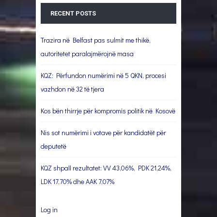
RECENT POSTS
Trazira në Belfast pas sulmit me thikë,
autoritetet paralajmërojnë masa
KQZ: Përfundon numërimi në 5 QKN, procesi
vazhdon në 32 të tjera
Kos bën thirrje për kompromis politik në Kosovë
Nis sot numërimi i votave për kandidatët për
deputetë
KQZ shpall rezultatet: VV 43,06%, PDK 21,24%,
LDK 17,70% dhe AAK 7,07%
Log in