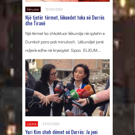
13/04/2020
Aktuale
Një tjetër tërmet, lëkundet toka në Durrës
dhe Tiranë
Një tërmet ka shkaktuar lëkundje në qytetin e
Durrësit para pak minutash. Lëkundjet janë
ndjerë edhe në kryeqytet. Sipas IGJEUM,…
31/01/2020
Lajme
Yuri Kim sheh dëmet në Durrës: Ju jeni