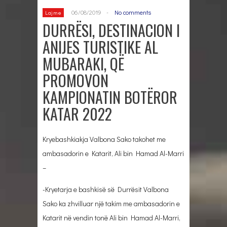
06/08/2019
-
No comments
Lajme
DURRËSI, DESTINACION I
ANIJES TURISTIKE AL
MUBARAKI, QË
PROMOVON
KAMPIONATIN BOTËROR
KATAR 2022
Kryebashkiakja Valbona Sako takohet me
ambasadorin e Katarit, Ali bin Hamad Al-Marri
–
-Kryetarja e bashkisë së Durrësit Valbona
Sako ka zhvilluar një takim me ambasadorin e
Katarit në vendin tonë Ali bin Hamad Al-Marri,