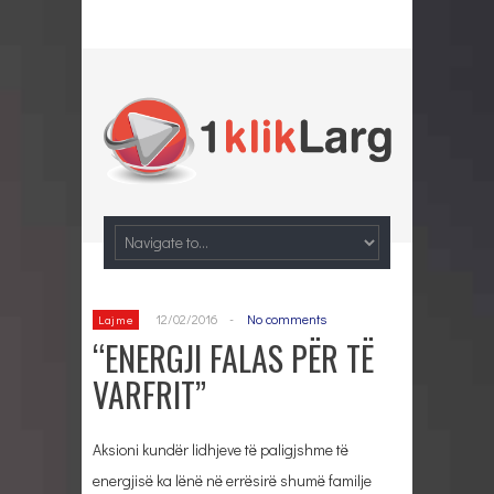
12/02/2016
-
No comments
Lajme
“ENERGJI FALAS PËR TË
VARFRIT”
Aksioni kundër lidhjeve të paligjshme të
energjisë ka lënë në errësirë shumë familje