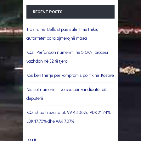
RECENT POSTS
Trazira në Belfast pas sulmit me thikë,
autoritetet paralajmërojnë masa
KQZ: Përfundon numërimi në 5 QKN, procesi
vazhdon në 32 të tjera
Kos bën thirrje për kompromis politik në Kosovë
Nis sot numërimi i votave për kandidatët për
deputetë
KQZ shpall rezultatet: VV 43,06%, PDK 21,24%,
LDK 17,70% dhe AAK 7,07%
Log in