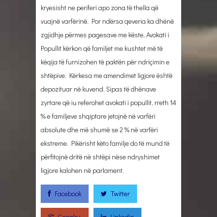
kryesisht ne periferi apo zona të thella që
vuajnë varfërinë. Por ndërsa qeveria ka dhënë
zgjidhje përmes pagesave me këste, Avokati i
Popullit kërkon që familjet me kushtet më të
këqija të furnizohen të paktën për ndriçimin e
shtëpive. Kërkesa me amendimet ligjore është
depozituar në kuvend. Sipas të dhënave
zyrtare që iu referohet avokati i popullit, rreth 14
% e familjeve shqiptare jetojnë në varfëri
absolute dhe më shumë se 2 % në varfëri
ekstreme. Pikërisht këto familje do të mund të
përfitojnë dritë në shtëpi nëse ndryshimet
ligjore kalohen në parlament.
Facebook
Twitter
Google+
Linkedin