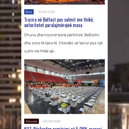
10/06/2026
Bota
Trazira në Belfast pas sulmit me thikë,
autoritetet paralajmërojnë masa
Dhuna dhe trazirat kanë përfshirë Belfastin
dhe zona të tjera të Irlandës së Veriut pas një
sulmi me thikë që…
09/06/2026
Aktuale
KQZ: Përfundon numërimi në 5 QKN, procesi