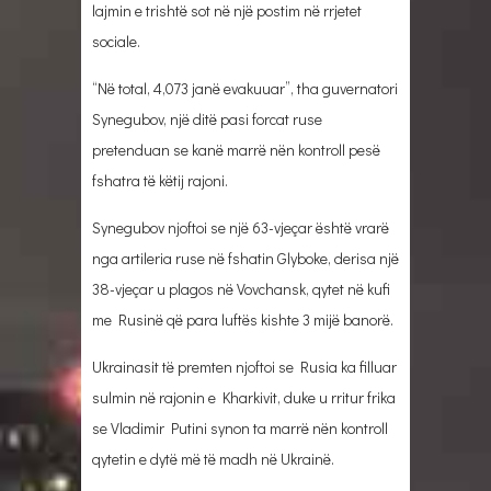
lajmin e trishtë sot në një postim në rrjetet
sociale.
“Në total, 4,073 janë evakuuar”, tha guvernatori
Synegubov, një ditë pasi forcat ruse
pretenduan se kanë marrë nën kontroll pesë
fshatra të këtij rajoni.
Synegubov njoftoi se një 63-vjeçar është vrarë
nga artileria ruse në fshatin Glyboke, derisa një
38-vjeçar u plagos në Vovchansk, qytet në kufi
me Rusinë që para luftës kishte 3 mijë banorë.
Ukrainasit të premten njoftoi se Rusia ka filluar
sulmin në rajonin e Kharkivit, duke u rritur frika
se Vladimir Putini synon ta marrë nën kontroll
qytetin e dytë më të madh në Ukrainë.