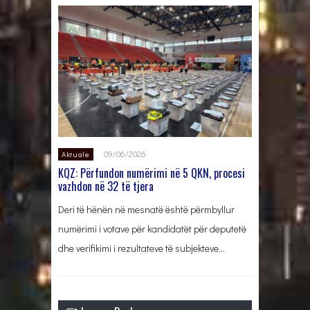
09/06/2026
Aktuale
KQZ: Përfundon numërimi në 5 QKN, procesi
vazhdon në 32 të tjera
Deri të hënën në mesnatë është përmbyllur
numërimi i votave për kandidatët për deputetë
dhe verifikimi i rezultateve të subjekteve…