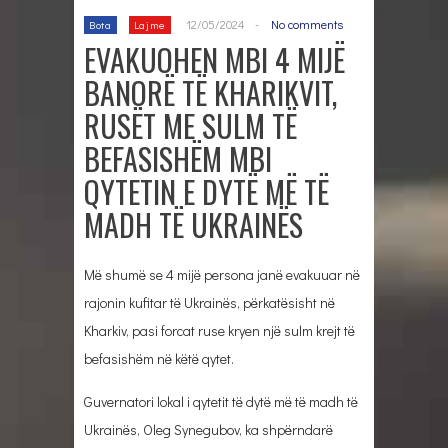
12/05/2024
-
No comments
Bota
Lajme
EVAKUOHEN MBI 4 MIJË
BANORË TË KHARIKVIT,
RUSËT ME SULM TË
BEFASISHËM MBI
QYTETIN E DYTË MË TË
MADH TË UKRAINËS
Më shumë se 4 mijë persona janë evakuuar në
rajonin kufitar të Ukrainës, përkatësisht në
Kharkiv, pasi forcat ruse kryen një sulm krejt të
befasishëm në këtë qytet.
Guvernatori lokal i qytetit të dytë më të madh të
Ukrainës, Oleg Synegubov, ka shpërndarë