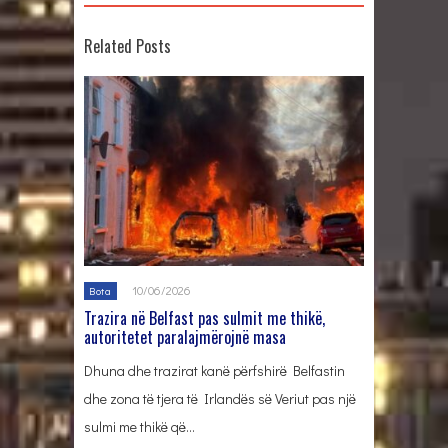
Related Posts
10/06/2026
Bota
Trazira në Belfast pas sulmit me thikë,
autoritetet paralajmërojnë masa
Dhuna dhe trazirat kanë përfshirë Belfastin
dhe zona të tjera të Irlandës së Veriut pas një
sulmi me thikë që…