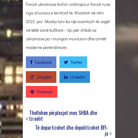
Forcat ukrainase kishin zmbrapsur forcat ruse
nga shumica e territorit të Kharkivit në vitin
2022, por Moska tani ka një avantazh të vogël
në këtë zonë kufitare – kjo për shkak se
ukrainase po i mungon municioni dhe armët
moderne perëndimore.
Facebook
Twitter
Google+
Linkedin
Pinterest
Thellohen përplasjet mes SHBA dhe
Izraelit
Të departizohet dhe depolitizohet BFI-
ja