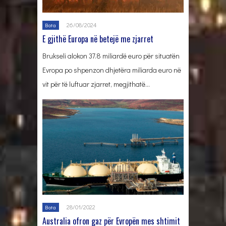
26/08/2024
Bota
E gjithë Europa në betejë me zjarret
Brukseli alokon 37.8 miliardë euro për situatën
Evropa po shpenzon dhjetëra miliarda euro në
vit për të luftuar zjarret, megjithatë…
28/01/2022
Bota
Australia ofron gaz për Evropën mes shtimit