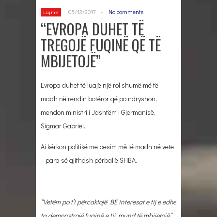
05/12/2017
-
No comments
Lajme
“EVROPA DUHET TË
TREGOJË FUQINË QË TË
MBIJETOJË”
Evropa duhet të luajë një rol shumë më të
madh në rendin botëror që po ndryshon,
mendon ministri i Jashtëm i Gjermanisë,
Sigmar Gabriel.
Ai kërkon politikë me besim më të madh në vete
– para së gjithash përballë SHBA.
“Vetëm po t’i përcaktojë BE interesat e tij e edhe
ta demonstrojë fuqinë e tij, mund të mbijetojë”,