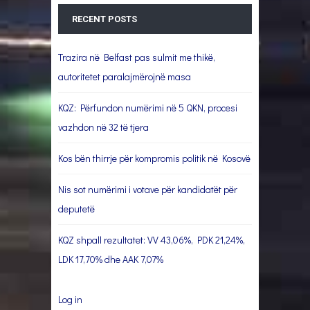
RECENT POSTS
Trazira në Belfast pas sulmit me thikë,
autoritetet paralajmërojnë masa
KQZ: Përfundon numërimi në 5 QKN, procesi
vazhdon në 32 të tjera
Kos bën thirrje për kompromis politik në Kosovë
Nis sot numërimi i votave për kandidatët për
deputetë
KQZ shpall rezultatet: VV 43,06%, PDK 21,24%,
LDK 17,70% dhe AAK 7,07%
Log in