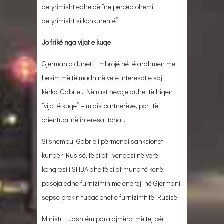
detyrimisht edhe që “ne perceptohemi
detyrimisht si konkurentë”.
Jo frikë nga vijat e kuqe
Gjermania duhet t’i mbrojë në të ardhmen me
besim më të madh në vete interesat e saj,
kërkoi Gabriel. Në rast nevoje duhet të hiqen
“vija të kuqe” – midis partnerëve, por “të
orientuar në interesat tona”.
Si shembuj Gabrieli përmendi sanksionet
kundër Rusisë, të cilat i vendosi në verë
kongresi i SHBA dhe të cilat mund të kenë
pasoja edhe furnizimin me energji në Gjermani,
sepse prekin tubacionet e furnizimit të Rusisë.
Ministri i Jashtëm paralajmëroi më tej për