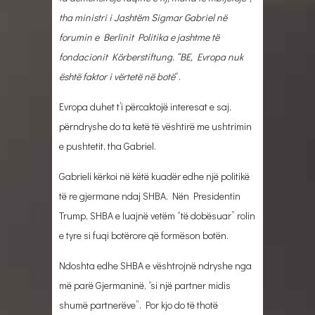
tha ministri i Jashtëm Sigmar Gabriel në
forumin e Berlinit Politika e jashtme të
fondacionit Körberstiftung. “BE, Evropa nuk
është faktor i vërtetë në botë
“.
Evropa duhet t’i përcaktojë interesat e saj,
përndryshe do ta ketë të vështirë me ushtrimin
e pushtetit, tha Gabriel.
Gabrieli kërkoi në këtë kuadër edhe një politikë
të re gjermane ndaj SHBA. Nën Presidentin
Trump, SHBA e luajnë vetëm “të dobësuar” rolin
e tyre si fuqi botërore që formëson botën.
Ndoshta edhe SHBA e vështrojnë ndryshe nga
më parë Gjermaninë, “si një partner midis
shumë partnerëve”. Por kjo do të thotë