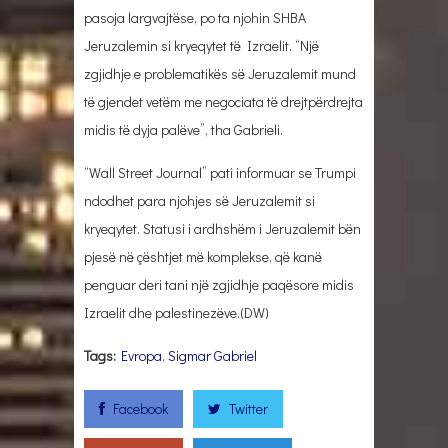
pasoja largvajtëse, po ta njohin SHBA
Jeruzalemin si kryeqytet të Izraelit. “Një
zgjidhje e problematikës së Jeruzalemit mund
të gjendet vetëm me negociata të drejtpërdrejta
midis të dyja palëve”, tha Gabrieli.
“Wall Street Journal” pati informuar se Trumpi
ndodhet para njohjes së Jeruzalemit si
kryeqytet. Statusi i ardhshëm i Jeruzalemit bën
pjesë në çështjet më komplekse, që kanë
penguar deri tani një zgjidhje paqësore midis
Izraelit dhe palestinezëve.(DW)
Tags:
Evropa
,
Sigmar Gabriel
Facebook
Twitter