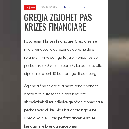
30/12/2018
-
No comments
Lajme
GREQIA ZGJOHET PAS
KRIZËS FINANCIARE
Pavarësisht krizës financiare, Greqia është
midis vendeve të eurozonës që kanë dalë
relativisht mirë që nga futja e monedhës së
përbashkët 20 vite më parë.Ky ka qenë rezultati
sipas një raporti të botuar nga Bloomberg.
Agjencia financiare e lajmeve renditi vendet
anëtare të eurozonës sipas nivelit të
shfrytëzimit të mundësive që ofron monedha e
përbashkët, duke i klasifikuar ato nga A në C.
Greqia ka një B për performancën e saj të
kënaqshme brenda eurozonës.