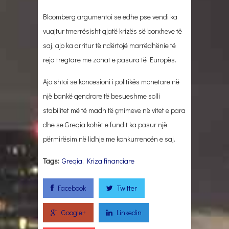
Bloomberg argumentoi se edhe pse vendi ka
vuajtur tmerrësisht gjatë krizës së borxheve të
saj, ajo ka arritur të ndërtojë marrëdhënie të
reja tregtare me zonat e pasura të Europës.
Ajo shtoi se koncesioni i politikës monetare në
një bankë qendrore të besueshme solli
stabilitet më të madh të çmimeve në vitet e para
dhe se Greqia kohët e fundit ka pasur një
përmirësim në lidhje me konkurrencën e saj.
Tags:
Greqia
,
Kriza financiare
Facebook
Twitter
Google+
Linkedin