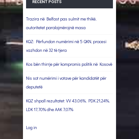
RECENT POSTS
Trazira në Belfast pas sulmit me thikë,
autoritetet paralajmërojnë masa
KQZ: Përfundon numërimi në 5 QKN, procesi
vazhdon në 32 të tjera
Kos bën thirrje për kompromis politik në Kosovë
Nis sot numërimi i votave për kandidatët për
deputetë
KQZ shpall rezultatet: VV 43,06%, PDK 21,24%,
LDK 17,70% dhe AAK 7,07%
Log in