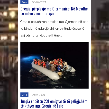
08/07/2021
Bota
Greqia, përplasje me Gjermaninë: Në Mesdhe,
po mban anën e turqve
Greqia po ushtron presion mbi Gjermaninë për
ta bindur të ndalojë shitjen e nëndetëseve të
saj për Turqinë, duke thënë…
03/04/2021
Bota
Turqia shpëton 231 emigrantë të paligjshëm
të kthyer nga Greqia në Egje