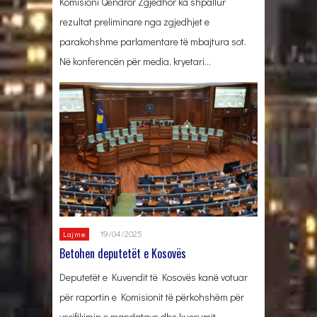
Komisioni Qendror Zgjedhor ka shpallur
rezultat preliminare nga zgjedhjet e
parakohshme parlamentare të mbajtura sot.
Në konferencën për media, kryetari…
19/04/2025
Lajme
Betohen deputetët e Kosovës
Deputetët e Kuvendit të Kosovës kanë votuar
për raportin e Komisionit të përkohshëm për
verifikimin e mandatave dhe kuorumit.