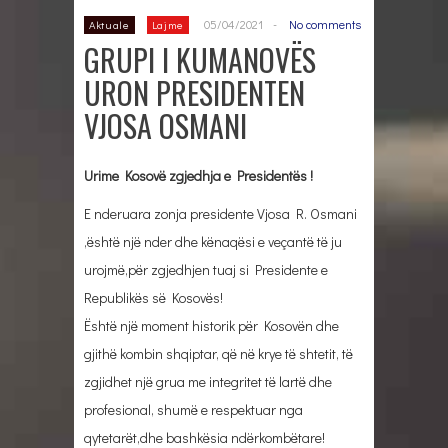
05/04/2021
-
No comments
Aktuale
Lajme
GRUPI I KUMANOVËS
URON PRESIDENTEN
VJOSA OSMANI
Urime Kosovë zgjedhja e Presidentës !
E nderuara zonja presidente Vjosa R. Osmani
,është një nder dhe kënaqësi e veçantë të ju
urojmë,për zgjedhjen tuaj si Presidente e
Republikës së Kosovës!
Është një moment historik për Kosovën dhe
gjithë kombin shqiptar, që në krye të shtetit, të
zgjidhet një grua me integritet të lartë dhe
profesional, shumë e respektuar nga
qytetarët,dhe bashkësia ndërkombëtare!