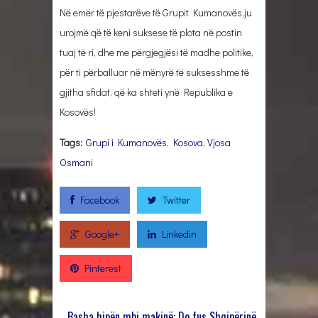
Në emër të pjestarëve të Grupit Kumanovës,ju
urojmë që të keni suksese të plota në postin
tuaj të ri, dhe me përgjegjësi të madhe politike,
për ti përballuar në mënyrë të suksesshme të
gjitha sfidat, që ka shteti ynë Republika e
Kosovës!
Tags:
Grupi i Kumanovës
,
Kosova
,
Vjosa
Osmani
Facebook
Twitter
Google+
Linkedin
Pinterest
Basha hipën mbi makinë: Do fus Shqipërinë