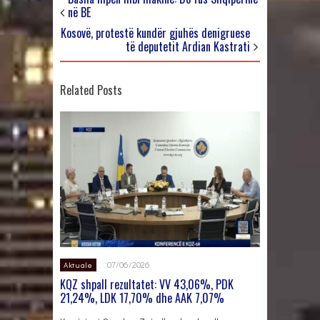
në BE
Kosovë, protestë kundër gjuhës denigruese
të deputetit Ardian Kastrati
Related Posts
07/06/2026
Aktuale
KQZ shpall rezultatet: VV 43,06%, PDK
21,24%, LDK 17,70% dhe AAK 7,07%