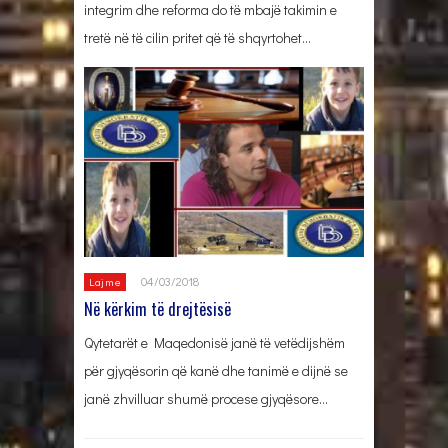
integrim dhe reforma do të mbajë takimin e
tretë në të cilin pritet që të shqyrtohet…
04/03/2018
Lajme
Në kërkim të drejtësisë
Qytetarët e Maqedonisë janë të vetëdijshëm
për gjyqësorin që kanë dhe tanimë e dijnë se
janë zhvilluar shumë procese gjyqësore…