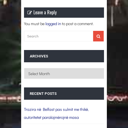
Leave a Reply
You must be
logged in
to post a comment.
ARCHIVES
Archives
RECENT POSTS
Trazira në Belfast pas sulmit me thikë,
autoritetet paralajmërojnë masa