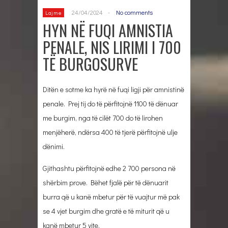
24/04/2024
-
No comments
Lajme
HYN NË FUQI AMNISTIA
PENALE, NIS LIRIMI I 700
TË BURGOSURVE
Ditën e sotme ka hyrë në fuqi ligji për amnistinë
penale. Prej tij do të përfitojnë 1100 të dënuar
me burgim, nga të cilët 700 do të lirohen
menjëherë, ndërsa 400 të tjerë përfitojnë ulje
dënimi.
Gjithashtu përfitojnë edhe 2 700 persona në
shërbim prove. Bëhet fjalë për të dënuarit
burra që u kanë mbetur për të vuajtur më pak
se 4 vjet burgim dhe gratë e të miturit që u
kanë mbetur 5 vite.