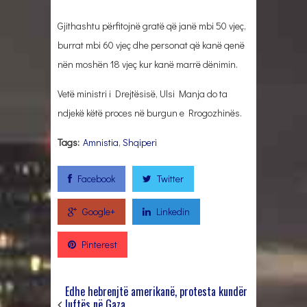
Gjithashtu përfitojnë gratë që janë mbi 50 vjeç,
burrat mbi 60 vjeç dhe personat që kanë qenë
nën moshën 18 vjeç kur kanë marrë dënimin.
Vetë ministri i Drejtësisë, Ulsi Manja do ta
ndjekë këtë proces në burgun e Rrogozhinës.
Tags:
Amnistia
,
Shqiperi
Facebook
Twitter
Google+
Linkedin
Pinterest
Edhe hebrenjtë amerikanë, protesta kundër
luftës në Gaza