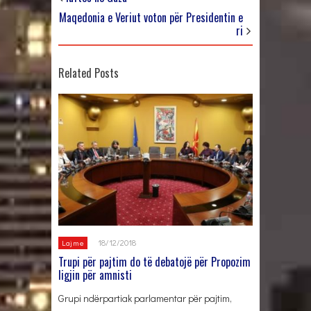
Maqedonia e Veriut voton për Presidentin e
ri
Related Posts
18/12/2018
Lajme
Trupi për pajtim do të debatojë për Propozim
ligjin për amnisti
Grupi ndërpartiak parlamentar për pajtim,