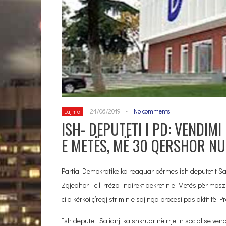
24/06/2019
-
No comments
Lajme
ISH- DEPUTETI I PD: VENDIM
E METËS, MË 30 QERSHOR NU
Partia Demokratike ka reaguar përmes ish deputetit Sal
Zgjedhor, i cili rrëzoi indirekt dekretin e Metës për mo
cila kërkoi ç’regjistrimin e saj nga procesi pas aktit të Pr
Ish deputeti Salianji ka shkruar në rrjetin social se ve