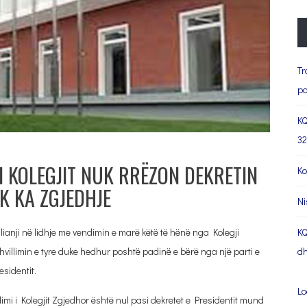
Tr
pa
KQ
32
I I KOLEGJIT NUK RRËZON DEKRETIN
Ko
K KA ZGJEDHJE
Ni
ianji në lidhje me vendimin e marë këtë të hënë nga Kolegji
KQ
szhvillimin e tyre duke hedhur poshtë padinë e bërë nga një parti e
dh
esidentit.
Lo
ndimi i Kolegjit Zgjedhor është nul pasi dekretet e Presidentit mund