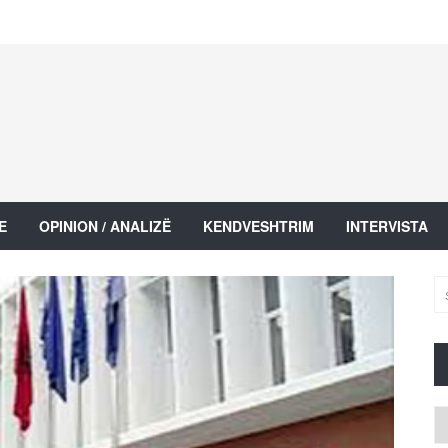
E
OPINION / ANALIZË
KENDVESHTRIM
INTERVISTA
Ar