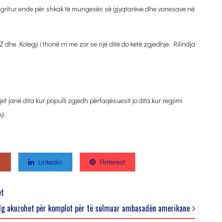
të ngritur ende për shkak të mungesës së gjyqtarëve dhe vonesave në
 dhe Kolegji i thonë rri me zor se një ditë do ketë zgjedhje, Rilindja
jet janë dita kur populli zgjedh përfaqësuesit jo dita kur regjimi
i.
+
Linkedin
Pinterest
et
lg akuzohet për komplot për të sulmuar ambasadën amerikane