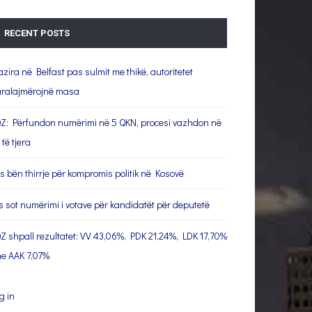
RECENT POSTS
azira në Belfast pas sulmit me thikë, autoritetet
ralajmërojnë masa
Z: Përfundon numërimi në 5 QKN, procesi vazhdon në
 të tjera
s bën thirrje për kompromis politik në Kosovë
s sot numërimi i votave për kandidatët për deputetë
Z shpall rezultatet: VV 43,06%, PDK 21,24%, LDK 17,70%
e AAK 7,07%
g in