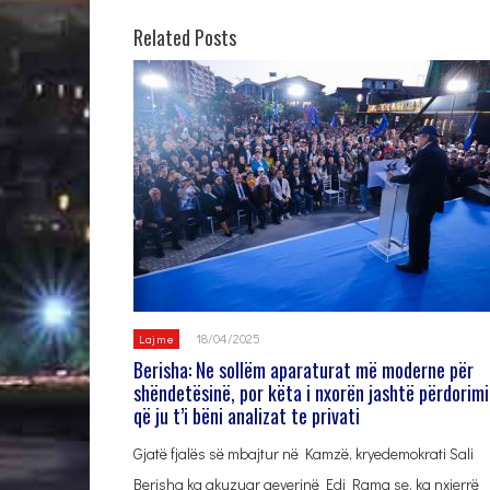
Related Posts
18/04/2025
Lajme
Berisha: Ne sollëm aparaturat më moderne për
shëndetësinë, por këta i nxorën jashtë përdorimi
që ju t’i bëni analizat te privati
Gjatë fjalës së mbajtur në Kamzë, kryedemokrati Sali
Berisha ka akuzuar qeverinë Edi Rama se, ka nxjerrë