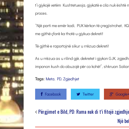
t’i gjykojë vetëm Kushtetuesja, gjykatë e cila nuk ësh
proces.
“Një parti me emër kodi, PUK kërkon të çregjistrohet, KQZ
me gjithë çfarë ka thotë u gjykua dekreti!
Të gjithë e raportojnë sikur u rrëzua dekreti!
As u rrëzua as u rilind gjë, dekretet i gjykon GJK, zgjedh
imponon kush do abuzojë për ca kohë!”, shkruan Salianj
Tags:
Meta
,
PD
,
Zgjedhjet
Facebook
Twitter
Google
Përgjimet e Bild, PD: Rama nuk di t’i fitojë zgjedhj
Një be