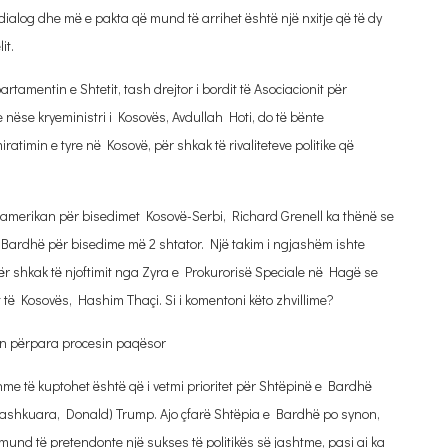
alog dhe më e pakta që mund të arrihet është një nxitje që të dy
it.
rtamentin e Shtetit, tash drejtor i bordit të Asociacionit për
nëse kryeministri i Kosovës, Avdullah Hoti, do të bënte
ratimin e tyre në Kosovë, për shkak të rivaliteteve politike që
t amerikan për bisedimet Kosovë-Serbi, Richard Grenell ka thënë se
Bardhë për bisedime më 2 shtator. Një takim i ngjashëm ishte
r shkak të njoftimit nga Zyra e Prokurorisë Speciale në Hagë se
 të Kosovës, Hashim Thaçi. Si i komentoni këto zhvillime?
çon përpara procesin paqësor
e të kuptohet është që i vetmi prioritet për Shtëpinë e Bardhë
të Bashkuara, Donald) Trump. Ajo çfarë Shtëpia e Bardhë po synon,
 mund të pretendonte një sukses të politikës së jashtme, pasi ai ka