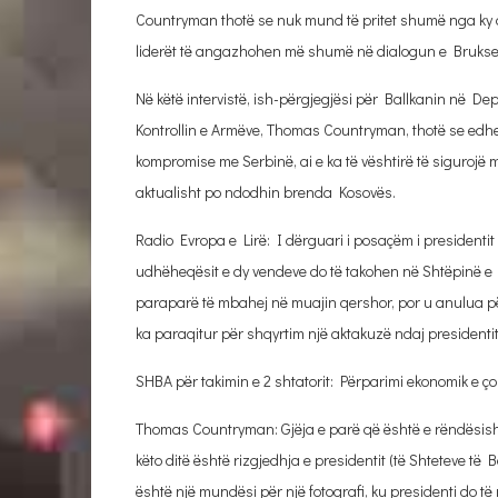
Countryman thotë se nuk mund të pritet shumë nga ky di
liderët të angazhohen më shumë në dialogun e Bruksel
Në këtë intervistë, ish-përgjegjësi për Ballkanin në Depa
Kontrollin e Armëve, Thomas Countryman, thotë se edhe 
kompromise me Serbinë, ai e ka të vështirë të sigurojë mi
aktualisht po ndodhin brenda Kosovës.
Radio Evropa e Lirë: I dërguari i posaçëm i presidenti
udhëheqësit e dy vendeve do të takohen në Shtëpinë e 
paraparë të mbahej në muajin qershor, por u anulua pë
ka paraqitur për shqyrtim një aktakuzë ndaj presidentit
SHBA për takimin e 2 shtatorit: Përparimi ekonomik e 
Thomas Countryman: Gjëja e parë që është e rëndësishm
këto ditë është rizgjedhja e presidentit (të Shteteve 
është një mundësi për një fotografi, ku presidenti do të