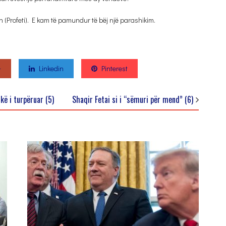
(Profeti). E kam të pamundur të bëj një parashikim.
+
Linkedin
Pinterest
kë i turpëruar (5)
Shaqir Fetai si i “sëmuri për mend” (6)