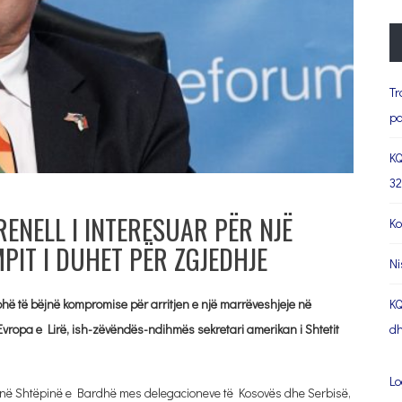
Tr
pa
KQ
32
ENELL I INTERESUAR PËR NJË
Ko
PIT I DUHET PËR ZGJEDHJE
Ni
ohë të bëjnë kompromise për arritjen e një marrëveshjeje në
KQ
Evropa e Lirë, ish-zëvëndës-ndihmës sekretari amerikan i Shtetit
dh
Lo
 në Shtëpinë e Bardhë mes delegacioneve të Kosovës dhe Serbisë,