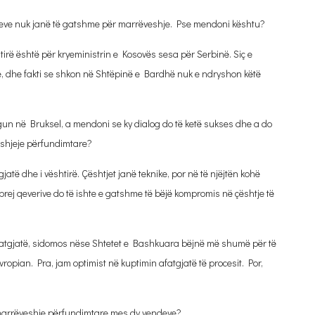
endeve nuk janë të gatshme për marrëveshje. Pse mendoni kështu?
ë është për kryeministrin e Kosovës sesa për Serbinë. Siç e
ke, dhe fakti se shkon në Shtëpinë e Bardhë nuk e ndryshon këtë
gun në Bruksel, a mendoni se ky dialog do të ketë sukses dhe a do
veshjeje përfundimtare?
të dhe i vështirë. Çështjet janë teknike, por në të njëjtën kohë
ej qeverive do të ishte e gatshme të bëjë kompromis në çështje të
 afatgjatë, sidomos nëse Shtetet e Bashkuara bëjnë më shumë për të
ian. Pra, jam optimist në kuptimin afatgjatë të procesit. Por,
jë marrëveshje përfundimtare mes dy vendeve?