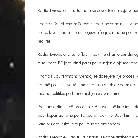
Radio Evropa e Lirë: Ju thatë se qeveritë e të dyja v
Thomas Countryman: Sepse mendoj se edhe më e vështir
thatë, kryeministri Hoti nuk gëzon fuqi të madhe politi
realitet.
Radio Evropa e Lirë: Të flasim pak më shumë për dialo
të mundet BE-ja të bind palët për arritjen e një marrë
Thomas Countryman: Mendoj se do të jetë një proces i gja
shumë politike. Në këtë moment nuk shoh që ndonjëra pr
mëdha politike, përfshirë njohjen e dyanshme.
Pra, jam optimist në procesin e Brukselit në kuptimin
bashkëpunuar dhe për t’u koordinuar me Bashkimin Evrop
kam pritje të kufizuara për muajt e ardhshëm.
Radio Evropa e Lirë: Ju, kur prisni se do të arrihet n