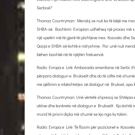
Serbisë?
Thomas Countryman: Mendoj se nuk ka të bëjë me rival
SHBA-së. Bashkimi Evropian udhëheq një proces më sist
një spektri më të gjerë të çështjeve mes Kosovës dhe Ser
Qasja e SHBA-së është e ndryshme. Por, unë nuk mendoj
bëhen bashkë në të njëjtën frekuencë.
Radio Evropa e Lirë: Ambasada amerikane në Serbi, tha
përpara dialogun e Brukselit dhe do të sillte më shumë 
me qëllimin e mbështetjes së dialogut në Bruksel, apo
Thomas Countryman: Unë vërtetë shpresoj se Shtëpia e
aktive dhe konkrete në dialogun e Brukselit. Kjo është më
mund të prisni diçka më shumë se kjo nga ky takim.
Radio Evropa e Lirë: Të flasim për pozicionet e Kosovës