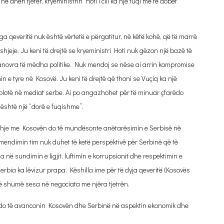
 anën tjetër, kryeministrin Hoti i cili ka një fuqi më të dobët
qeveritë nuk është vërtetë e përgatitur, në këtë kohë, që të marrë
shjeje. Ju keni të drejtë se kryeministri Hoti nuk gëzon një bazë të
manovra të mëdha politike. Nuk mendoj se nëse ai arrin kompromise
 e tyre në Kosovë. Ju keni të drejtë që thoni se Vuçiq ka një
të plotë në mediat serbe. Ai po angazhohet për të minuar çfarëdo
 është një “dorë e fuqishme”.
eshje me Kosovën do të mundësonte anëtarësimin e Serbisë në
endimin tim nuk duhet të ketë perspektivë për Serbinë që të
 në sundimin e ligjit, luftimin e korrupsionit dhe respektimin e
Serbia ka lëvizur prapa. Këshilla ime për të dyja qeveritë (Kosovës
ë shumë sesa në negociata me njëra tjetrën.
iave do të avanconin Kosovën dhe Serbinë në aspektin ekonomik dhe