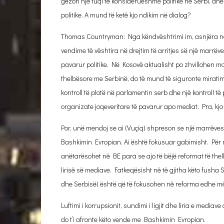
gëzon një fuqi të konsiderueshme politike në Serbi, dhe në
politike. A mund të ketë kjo ndikim në dialog?
Thomas Countryman: Nga këndvështrimi im, asnjëra nga 
vendime të vështira në drejtim të arritjes së një marrëve
pavarur politike. Në Kosovë aktualisht po zhvillohen 
thelbësore me Serbinë, do të mund të siguronte miratimin
kontroll të plotë në parlamentin serb dhe një kontroll 
organizate joqeveritare të pavarur apo mediat. Pra, kjo
Por, unë mendoj se ai (Vuçiq) shpreson se një marrëv
Bashkimin Evropian. Ai është fokusuar gabimisht. Për m
anëtarësohet në BE para se ajo të bëjë reformat të thella
lirisë së mediave. Fatkeqësisht në të gjitha këto fusha 
dhe Serbisë) është që të fokusohen në reforma edhe m
Luftimi i korrupsionit, sundimi i ligjit dhe liria e med
do t’i afronte këto vende me Bashkimin Evropian.