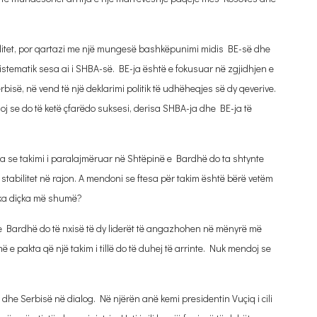
itet, por qartazi me një mungesë bashkëpunimi midis BE-së dhe
ematik sesa ai i SHBA-së. BE-ja është e fokusuar në zgjidhjen e
bisë, në vend të një deklarimi politik të udhëheqjes së dy qeverive.
 se do të ketë çfarëdo suksesi, derisa SHBA-ja dhe BE-ja të
 se takimi i paralajmëruar në Shtëpinë e Bardhë do ta shtynte
stabilitet në rajon. A mendoni se ftesa për takim është bërë vetëm
 ka diçka më shumë?
 Bardhë do të nxisë të dy liderët të angazhohen në mënyrë më
 e pakta që një takim i tillë do të duhej të arrinte. Nuk mendoj se
 dhe Serbisë në dialog. Në njërën anë kemi presidentin Vuçiq i cili