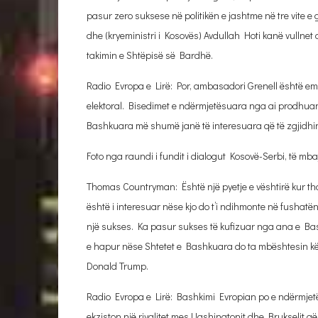
pasur zero suksese në politikën e jashtme në tre vite e
dhe (kryeministri i Kosovës) Avdullah Hoti kanë vullnet
takimin e Shtëpisë së Bardhë.
Radio Evropa e Lirë: Por, ambasadori Grenell është emëru
elektoral. Bisedimet e ndërmjetësuara nga ai prodhua
Bashkuara më shumë janë të interesuara që të zgjidhi
Foto nga raundi i fundit i dialogut Kosovë-Serbi, të mba
Thomas Countryman: Është një pyetje e vështirë kur th
është i interesuar nëse kjo do t’i ndihmonte në fushatë
një sukses. Ka pasur sukses të kufizuar nga ana e Bas
e hapur nëse Shtetet e Bashkuara do ta mbështesin këtë 
Donald Trump.
Radio Evropa e Lirë: Bashkimi Evropian po e ndërmjet
ekziston një rivalitet mes Uashingtonit dhe Brukselit 