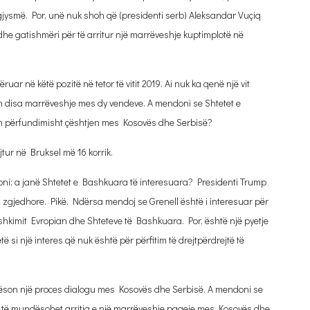
 gjysmë. Por, unë nuk shoh që (presidenti serb) Aleksandar Vuçiq
 dhe gatishmëri për të arritur një marrëveshje kuptimplotë në
ar në këtë pozitë në tetor të vitit 2019. Ai nuk ka qenë një vit
n disa marrëveshje mes dy vendeve. A mendoni se Shtetet e
n përfundimisht çështjen mes Kosovës dhe Serbisë?
jtur në Bruksel më 16 korrik.
oni; a janë Shtetet e Bashkuara të interesuara? Presidenti Trump
n zgjedhore. Pikë. Ndërsa mendoj se Grenell është i interesuar për
hkimit Evropian dhe Shteteve të Bashkuara. Por, është një pyetje
si një interes që nuk është për përfitim të drejtpërdrejtë të
ëson një proces dialogu mes Kosovës dhe Serbisë. A mendoni se
që të mundësohet arritja e një marrëveshje paqeje mes Kosovës dhe