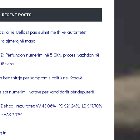
RECENT POSTS
azira në Belfast pas sulmit me thikë, autoritetet
ralajmërojnë masa
Z: Përfundon numërimi në 5 QKN, procesi vazhdon në
 të tjera
s bën thirrje për kompromis politik në Kosovë
s sot numërimi i votave për kandidatët për deputetë
Z shpall rezultatet: VV 43,06%, PDK 21,24%, LDK 17,70%
e AAK 7,07%
g in