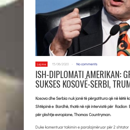
15/08/2020
-
No comments
Lajme
ISH-DIPLOMATI AMERIKAN: GR
SUKSES KOSOVË-SERBI, TRUM
Kosova dhe Serbia nuk janë të përgatitura që në këtë k
Shtëpinë e Bardhë, thotë në një intervistë për Radion 
për çështje evropiane, Thomas Countryman.
Duke komentuar takimin e paralajmëruar për 2 shtator