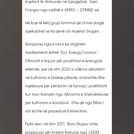
kryetarit të Komunës së Gjevgjelisë, Ivan
Frangov nga radhët e VMRO – DPMNE-së.
Në krye të këtij grupi kriminal që shiste drogë,
spekulohet se ka qenë ish-kryetari Stojçev.
Kompania nga e cila e ka origjinën
medikamenti është “Eco Energy Cosmos”.
Fillimisht e krijuar për prodhimin e energjisë
elektrike, por në vitin 2020 e ndërroi aktivitetin
në kultivimin e bimëve pikante, aromatike dhe
mjekësore për përdorim në farmaci, praktikisht
kur mori licencën nga Ministria e Shëndetësisë
për kultivimin e kanabisit. Dhe që nga fillimi i
vitit është në procedurë falimentimi.
Fjala vjen, në vitin 2017, Boro Stojçev ishte
propozuar për kryetar komune nga LSDM.