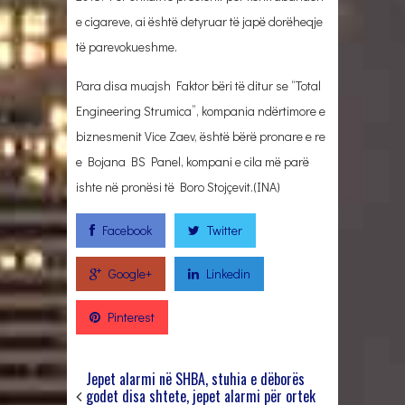
e cigareve, ai është detyruar të japë dorëheqje
të parevokueshme.
Para disa muajsh Faktor bëri të ditur se “Total
Engineering Strumica”, kompania ndërtimore e
biznesmenit Vice Zaev, është bërë pronare e re
e Bojana BS Panel, kompani e cila më parë
ishte në pronësi të Boro Stojçevit.(INA)
Facebook
Twitter
Google+
Linkedin
Pinterest
Jepet alarmi në SHBA, stuhia e dëborës
godet disa shtete, jepet alarmi për ortek