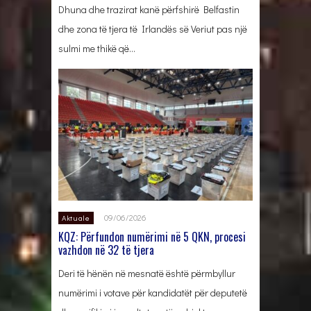
Dhuna dhe trazirat kanë përfshirë Belfastin
dhe zona të tjera të Irlandës së Veriut pas një
sulmi me thikë që…
09/06/2026
Aktuale
KQZ: Përfundon numërimi në 5 QKN, procesi
vazhdon në 32 të tjera
Deri të hënën në mesnatë është përmbyllur
numërimi i votave për kandidatët për deputetë