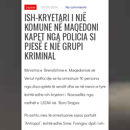
03/03/2024
-
No comments
Lajme
ISH-KRYETARI I NJË
KOMUNE NË MAQEDONI
KAPET NGA POLICIA SI
PJESË E NJË GRUPI
KRIMINAL
Ministria e Brendshme e Maqedonisë së
Veriut njoftoi dje se ka arrestuar 10 persona
nga disa qytete të vendit dhe se në mesin e tyre
është edhe ish-kryetari i Novosellës nga
radhët e LSDM-së, Boro Stojçev.
Po ashtu mes të arrestuarve sipas portalit
“Antropol”, është edhe Sime Frangov, djali i ish-