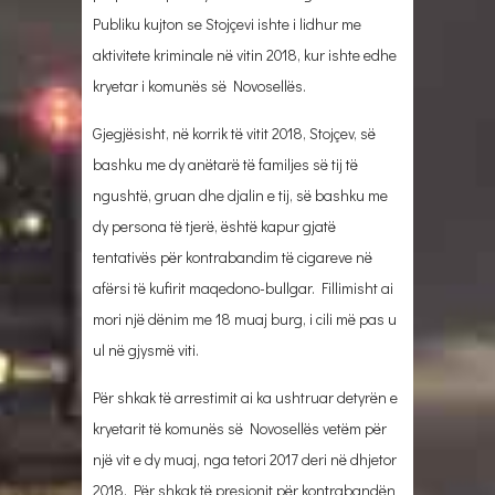
Publiku kujton se Stojçevi ishte i lidhur me
aktivitete kriminale në vitin 2018, kur ishte edhe
kryetar i komunës së Novosellës.
Gjegjësisht, në korrik të vitit 2018, Stojçev, së
bashku me dy anëtarë të familjes së tij të
ngushtë, gruan dhe djalin e tij, së bashku me
dy persona të tjerë, është kapur gjatë
tentativës për kontrabandim të cigareve në
afërsi të kufirit maqedono-bullgar. Fillimisht ai
mori një dënim me 18 muaj burg, i cili më pas u
ul në gjysmë viti.
Për shkak të arrestimit ai ka ushtruar detyrën e
kryetarit të komunës së Novosellës vetëm për
një vit e dy muaj, nga tetori 2017 deri në dhjetor
2018. Për shkak të presionit për kontrabandën