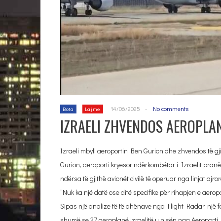
14/06/2025
-
No comments
Bota
Lajme
IZRAELI ZHVENDOS AEROPLAN
Izraeli mbyll aeroportin Ben Gurion dhe zhvendos të gji
Gurion, aeroporti kryesor ndërkombëtar i Izraelit pranë Te
ndërsa të gjithë avionët civilë të operuar nga linjat aj
“Nuk ka një datë ose ditë specifike për rihapjen e aerop
Sipas një analize të të dhënave nga Flight Radar, një fa
shumë se 27 aeroplanë izraelitë u nisën nga Aeroporti 