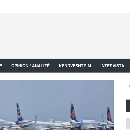
E
OPINION / ANALIZË
KENDVESHTRIM
INTERVISTA
Ar