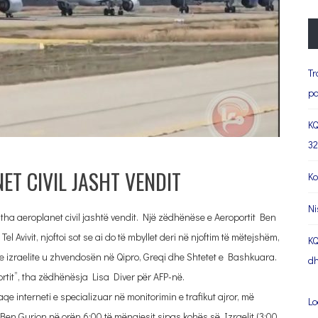
Tr
pa
KQ
32
ET CIVIL JASHT VENDIT
Ko
Ni
tha aeroplanet civil jashtë vendit. Një zëdhënëse e Aeroportit Ben
l Avivit, njoftoi sot se ai do të mbyllet deri në njoftim të mëtejshëm,
KQ
rore izraelite u zhvendosën në Qipro, Greqi dhe Shtetet e Bashkuara.
dh
ortit”, tha zëdhënësja Lisa Diver për AFP-në.
qe interneti e specializuar në monitorimin e trafikut ajror, më
Lo
Ben Gurion në orën 6:00 të mëngjesit sipas kohës së Izraelit (3:00