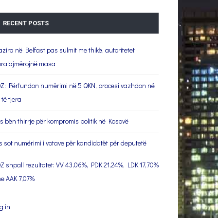
RECENT POSTS
azira në Belfast pas sulmit me thikë, autoritetet
ralajmërojnë masa
Z: Përfundon numërimi në 5 QKN, procesi vazhdon në
 të tjera
s bën thirrje për kompromis politik në Kosovë
s sot numërimi i votave për kandidatët për deputetë
Z shpall rezultatet: VV 43,06%, PDK 21,24%, LDK 17,70%
e AAK 7,07%
g in