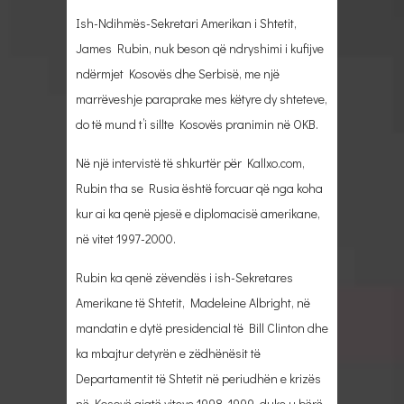
Ish-Ndihmës-Sekretari Amerikan i Shtetit,
James Rubin, nuk beson që ndryshimi i kufijve
ndërmjet Kosovës dhe Serbisë, me një
marrëveshje paraprake mes këtyre dy shteteve,
do të mund t’i sillte Kosovës pranimin në OKB.
Në një intervistë të shkurtër për Kallxo.com,
Rubin tha se Rusia është forcuar që nga koha
kur ai ka qenë pjesë e diplomacisë amerikane,
në vitet 1997-2000.
Rubin ka qenë zëvendës i ish-Sekretares
Amerikane të Shtetit, Madeleine Albright, në
mandatin e dytë presidencial të Bill Clinton dhe
ka mbajtur detyrën e zëdhënësit të
Departamentit të Shtetit në periudhën e krizës
në Kosovë gjatë viteve 1998-1999, duke u bërë