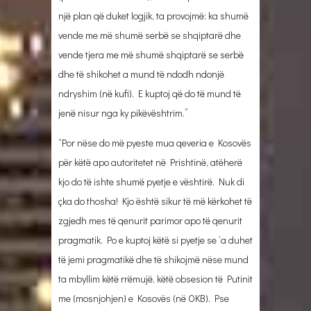
një plan që duket logjik, ta provojmë: ka shumë
vende me më shumë serbë se shqiptarë dhe
vende tjera me më shumë shqiptarë se serbë
dhe të shikohet a mund të ndodh ndonjë
ndryshim (në kufi). E kuptoj që do të mund të
jenë nisur nga ky pikëvështrim.”
“Por nëse do më pyeste mua qeveria e Kosovës
për këtë apo autoritetet në Prishtinë, atëherë
kjo do të ishte shumë pyetje e vështirë. Nuk di
çka do thosha! Kjo është sikur të më kërkohet të
zgjedh mes të qenurit parimor apo të qenurit
pragmatik. Po e kuptoj këtë si pyetje se ‘a duhet
të jemi pragmatikë dhe të shikojmë nëse mund
ta mbyllim këtë rrëmujë, këtë obsesion të Putinit
me (mosnjohjen) e Kosovës (në OKB). Pse