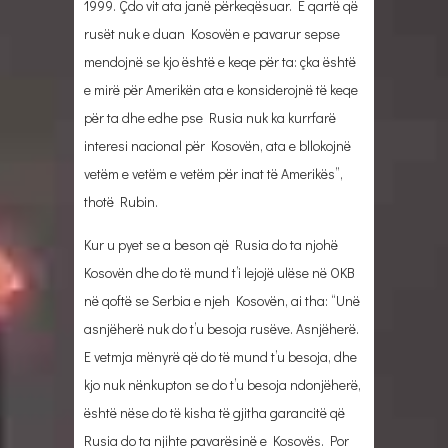
1999. Çdo vit ata janë përkeqësuar. E qartë që
rusët nuk e duan Kosovën e pavarur sepse
mendojnë se kjo është e keqe për ta: çka është
e mirë për Amerikën ata e konsiderojnë të keqe
për ta dhe edhe pse Rusia nuk ka kurrfarë
interesi nacional për Kosovën, ata e bllokojnë
vetëm e vetëm e vetëm për inat të Amerikës”,
thotë Rubin.
Kur u pyet se a beson që Rusia do ta njohë
Kosovën dhe do të mund t’i lejojë ulëse në OKB
në qoftë se Serbia e njeh Kosovën, ai tha: “Unë
asnjëherë nuk do t’u besoja rusëve. Asnjëherë.
E vetmja mënyrë që do të mund t’u besoja, dhe
kjo nuk nënkupton se do t’u besoja ndonjëherë,
është nëse do të kisha të gjitha garancitë që
Rusia do ta njihte pavarësinë e Kosovës. Por