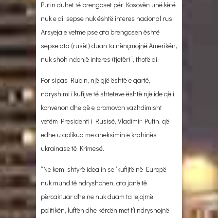
Putin duhet të brengoset për Kosovën unë këtë
nuk e di, sepse nuk është interes nacional rus.
Arsyeja e vetme pse ata brengosen është
sepse ata (rusët) duan ta nënçmojnë Amerikën,
nuk shoh ndonjë interes (tjetër)”, thotë ai.
Por sipas Rubin, një gjë është e qartë,
ndryshimi i kufijve të shteteve është një ide që i
konvenon dhe që e promovon vazhdimisht
vetëm Presidenti i Rusisë, Vladimir Putin, që
edhe u aplikua me aneksimin e krahinës
ukrainase të Krimesë.
“Ne kemi shtyrë idealin se ‘kufijtë në Europë
nuk mund të ndryshohen, ata janë të
përcaktuar dhe ne nuk duam ta lejojmë
politikën, luftën dhe kërcënimet t’i ndryshojnë