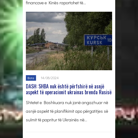
financave e Kinës raportohet të…
14/08/2024
Bota
DASH: SHBA nuk është përfshirë në asnjë
aspekt të operacionit ukrainas brenda Rusisë
Shtetet e Bashkuara nuk janë angazhuar në
asnjë aspekt të planifikimit apo përgatitjes së
sulmit të papritur të Ukrainës në…