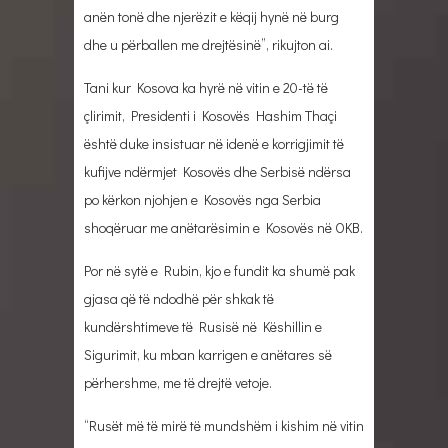
anën tonë dhe njerëzit e këqij hynë në burg
dhe u përballen me drejtësinë”, rikujton ai.
Tani kur Kosova ka hyrë në vitin e 20-të të
çlirimit, Presidenti i Kosovës Hashim Thaçi
është duke insistuar në idenë e korrigjimit të
kufijve ndërmjet Kosovës dhe Serbisë ndërsa
po kërkon njohjen e Kosovës nga Serbia
shoqëruar me anëtarësimin e Kosovës në OKB.
Por në sytë e Rubin, kjo e fundit ka shumë pak
gjasa që të ndodhë për shkak të
kundërshtimeve të Rusisë në Këshillin e
Sigurimit, ku mban karrigen e anëtares së
përhershme, me të drejtë vetoje.
“Rusët më të mirë të mundshëm i kishim në vitin