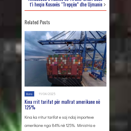
t’i heqin Kosovës “Trepçën” dhe Ujmanin
Related Posts
11/04/2025
Bota
Kina rrit tarifat për mallrat amerikane në
125%
Kina ka rritur tarifat e saj ndaj importeve
amerikane nga 84% në 125%. Ministria e