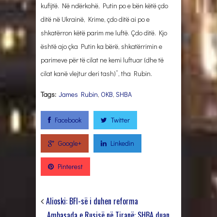
kufijtë. Në ndërkohë, Putin po e bën këtë çdo
ditë në Ukrainë, Krime, çdo ditë ai po e
shkatërron këtë parim me luftë. Çdo ditë. Kjo
është ajo çka Putin ka bërë, shkatërrimin e
parimeve për të cilat ne kemi luftuar (dhe të
cilat kanë vlejtur deri tash)”, tha Rubin.
Tags:
James Rubin
,
OKB
,
SHBA
Facebook
Twitter
Google+
Linkedin
Pinterest
Alioski: BFI-së i duhen reforma
Ambasada e Rusisë në Tiranë: SHBA duan