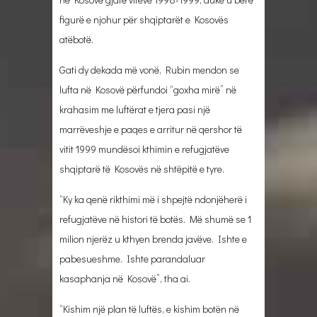
figurë e njohur për shqiptarët e Kosovës
atëbotë.
Gati dy dekada më vonë, Rubin mendon se
lufta në Kosovë përfundoi “goxha mirë” në
krahasim me luftërat e tjera pasi një
marrëveshje e paqes e arritur në qershor të
vitit 1999 mundësoi kthimin e refugjatëve
shqiptarë të Kosovës në shtëpitë e tyre.
“Ky ka qenë rikthimi më i shpejtë ndonjëherë i
refugjatëve në histori të botës. Më shumë se 1
milion njerëz u kthyen brenda javëve. Ishte e
pabesueshme. Ishte parandaluar
kasaphanja në Kosovë”, tha ai.
“Kishim një plan të luftës, e kishim botën në