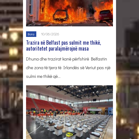
10/06/2026
Bota
Trazira në Belfast pas sulmit me thikë,
autoritetet paralajmërojnë masa
Dhuna dhe trazirat kanë përfshirë Belfastin
dhe zona të tjera të Irlandës së Veriut pas një
sulmi me thikë që…