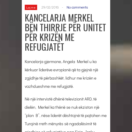
29/02/2016
-
No comments
Lajme
KANCELARJA MERKEL
BËN THIRRJE PËR UNITET
PËR KRIZËN ME
REFUGJATËT
Kancelarja gjermane, Angela Merkel u ka
kërkuar liderëve evropianë që ta gjejnë një
zgjidhje të përbashkët, lidhur me krizën e
vazhdueshme me refugjatë.
Në një intervistë dhënë televizionit ARD, të
dielën, Merkel ka thënë se nuk ekziston një
“plan B”, nëse liderët dështojnë të pajtohen me
Turqinë rreth mënyrës së ngadalësimit të
rrjedhjes së refugjatëve nga Siria, Iraku,