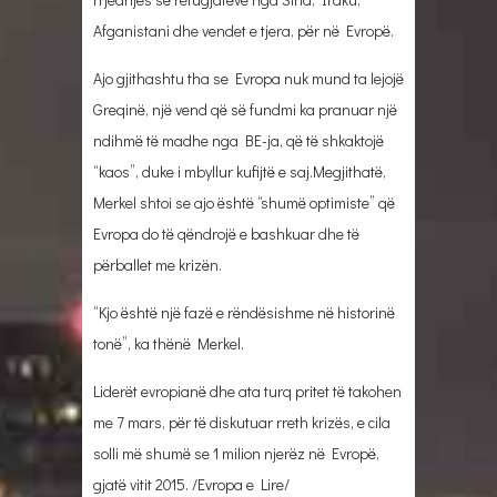
Afganistani dhe vendet e tjera, për në Evropë.
Ajo gjithashtu tha se Evropa nuk mund ta lejojë
Greqinë, një vend që së fundmi ka pranuar një
ndihmë të madhe nga BE-ja, që të shkaktojë
“kaos”, duke i mbyllur kufijtë e saj.Megjithatë,
Merkel shtoi se ajo është “shumë optimiste” që
Evropa do të qëndrojë e bashkuar dhe të
përballet me krizën.
“Kjo është një fazë e rëndësishme në historinë
tonë”, ka thënë Merkel.
Liderët evropianë dhe ata turq pritet të takohen
me 7 mars, për të diskutuar rreth krizës, e cila
solli më shumë se 1 milion njerëz në Evropë,
gjatë vitit 2015. /Evropa e Lire/