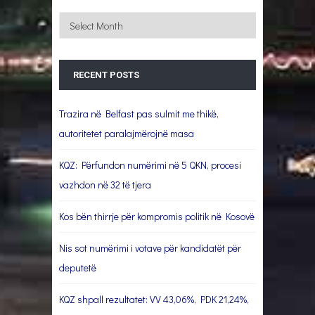
Archives
RECENT POSTS
Trazira në Belfast pas sulmit me thikë,
autoritetet paralajmërojnë masa
KQZ: Përfundon numërimi në 5 QKN, procesi
vazhdon në 32 të tjera
Kos bën thirrje për kompromis politik në Kosovë
Nis sot numërimi i votave për kandidatët për
deputetë
KQZ shpall rezultatet: VV 43,06%, PDK 21,24%,