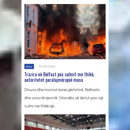
10/06/2026
Bota
Trazira në Belfast pas sulmit me thikë,
autoritetet paralajmërojnë masa
Dhuna dhe trazirat kanë përfshirë Belfastin
dhe zona të tjera të Irlandës së Veriut pas një
sulmi me thikë që…