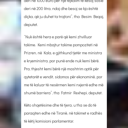
deri në 1000 euro për një tejkalim të kësaj sasie
deri në 200 litra, ndaj dhe besoj se kjo është
diçka, që ju duhet ta trajtoni”, tha Besim Beqaj,
deputet.
“Nuk është hera e parë që kemi zhvilluar
takime. Kemi mbajtur takime pompoziteti në
Prizren, në Kala, e gjithkund tjetër me ministra
e kryeministra, por punë ende nuk kemi bërë.
Pra, thjesht kemi bërë një mashtrim optik për
qytetarët e vendit, sidomos për ekonominë, por
me të kaluar të nesërmen kemi nxjerrë edhe më
shumë barriera”, tha Fatmir Rexhepi, deputet.
Këto shqetësime dhe të tjera, u tha se do të
paraqiten edhe në Tiranë, në takimet e radhës
të këtij komisioni parlamentar.