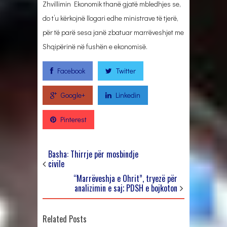
Zhvillimin Ekonomik thanë gjatë mbledhjes se,
do t’u kërkojnë llogari edhe ministrave të tjerë,
për të parë sesa janë zbatuar marrëveshjet me
Shqipërinë në fushën e ekonomisë.
Facebook
Twitter
Google+
Linkedin
Pinterest
Basha: Thirrje për mosbindje
civile
“Marrëveshja e Ohrit”, tryezë për
analizimin e saj; PDSH e bojkoton
Related Posts