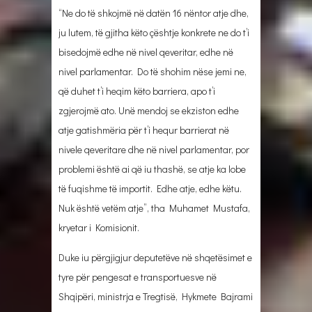
“Ne do të shkojmë në datën 16 nëntor atje dhe,
ju lutem, të gjitha këto çështje konkrete ne do t’i
bisedojmë edhe në nivel qeveritar, edhe në
nivel parlamentar. Do të shohim nëse jemi ne,
që duhet t’i heqim këto barriera, apo t’i
zgjerojmë ato. Unë mendoj se ekziston edhe
atje gatishmëria për t’i hequr barrierat në
nivele qeveritare dhe në nivel parlamentar, por
problemi është ai që iu thashë, se atje ka lobe
të fuqishme të importit. Edhe atje, edhe këtu.
Nuk është vetëm atje”, tha Muhamet Mustafa,
kryetar i Komisionit.
Duke iu përgjigjur deputetëve në shqetësimet e
tyre për pengesat e transportuesve në
Shqipëri, ministrja e Tregtisë, Hykmete Bajrami