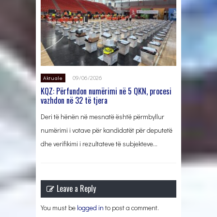
09/06/2026
Aktuale
KQZ: Përfundon numërimi në 5 QKN, procesi
vazhdon në 32 të tjera
Deri të hënën në mesnatë është përmbyllur
numërimi i votave për kandidatët për deputetë
dhe verifikimi i rezultateve të subjekteve…
Leave a Reply
You must be
logged in
to post a comment.