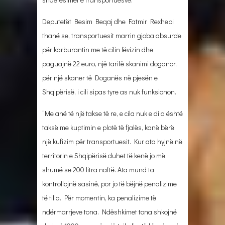
Deputetët Besim Beqaj dhe Fatmir Rexhepi
thanë se, transportuesit marrin gjoba absurde
për karburantin me të cilin lëvizin dhe
paguajnë 22 euro, një tarifë skanimi doganor,
për një skaner të Doganës në pjesën e
Shqipërisë, i cili sipas tyre as nuk funksionon.
“Me anë të një takse të re, e cila nuk e di a është
taksë me kuptimin e plotë të fjalës, kanë bërë
një kufizim për transportuesit. Kur ata hyjnë në
territorin e Shqipërisë duhet të kenë jo më
shumë se 200 litra naftë. Ata mund ta
kontrollojnë sasinë, por jo të bëjnë penalizime
të tilla. Për momentin, ka penalizime të
ndërmarrjeve tona. Ndëshkimet tona shkojnë