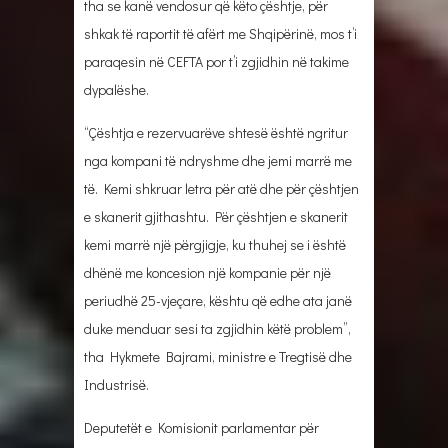
tha se kanë vendosur që këto çështje, për
shkak të raportit të afërt me Shqipërinë, mos t’i
paraqesin në CEFTA por t’i zgjidhin në takime
dypalëshe.
“Çështja e rezervuarëve shtesë është ngritur
nga kompani të ndryshme dhe jemi marrë me
të. Kemi shkruar letra për atë dhe për çështjen
e skanerit gjithashtu. Për çështjen e skanerit
kemi marrë një përgjigje, ku thuhej se i është
dhënë me koncesion një kompanie për një
periudhë 25-vjeçare, kështu që edhe ata janë
duke menduar sesi ta zgjidhin këtë problem”,
tha Hykmete Bajrami, ministre e Tregtisë dhe
Industrisë.
Deputetët e Komisionit parlamentar për