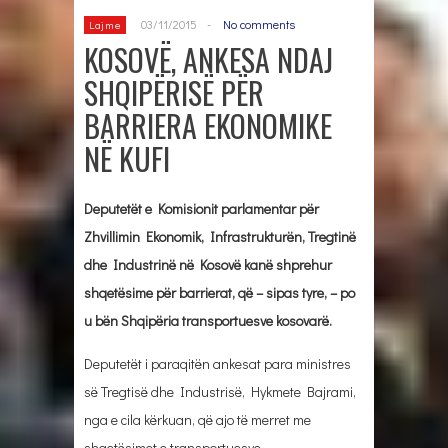
03/11/2015
-
No comments
Lajme
KOSOVË, ANKESA NDAJ
SHQIPËRISË PËR
BARRIERA EKONOMIKE
NË KUFI
Deputetët e Komisionit parlamentar për
Zhvillimin Ekonomik, Infrastrukturën, Tregtinë
dhe Industrinë në Kosovë kanë shprehur
shqetësime për barrierat, që – sipas tyre, – po
u bën Shqipëria transportuesve kosovarë.
Deputetët i paraqitën ankesat para ministres
së Tregtisë dhe Industrisë, Hykmete Bajrami,
nga e cila kërkuan, që ajo të merret me
shqetësimet e transportuesve.