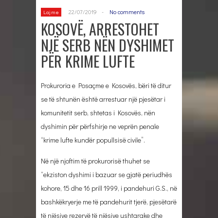
22/07/2019
-
No comments
Lajme
KOSOVË, ARRESTOHET
NJË SERB NËN DYSHIMET
PËR KRIME LUFTE
Prokuroria e Posaçme e Kosovës, bëri të ditur
se të shtunën është arrestuar një pjesëtar i
komunitetit serb, shtetas i Kosovës, nën
dyshimin për përfshirje ne veprën penale
“krime lufte kundër popullsisë civile”.
Në një njoftim të prokurorisë thuhet se
“ekziston dyshimi i bazuar se gjatë periudhës
kohore, 15 dhe 16 prill 1999, i pandehuri G.S., nё
bashkëkryerje me tё pandehurit tjerë, pjesëtarë
të njësive rezervë të njësive ushtarake dhe