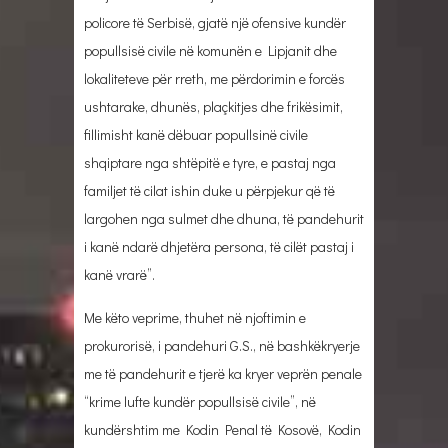
policore të Serbisë, gjatë një ofensive kundër
popullsisë civile në komunën e Lipjanit dhe
lokaliteteve për rreth, me përdorimin e forcës
ushtarake, dhunës, plaçkitjes dhe frikësimit,
fillimisht kanë dëbuar popullsinë civile
shqiptare nga shtëpitë e tyre, e pastaj nga
familjet të cilat ishin duke u përpjekur që të
largohen nga sulmet dhe dhuna, të pandehurit
i kanë ndarë dhjetëra persona, të cilët pastaj i
kanë vrarë”.
Me këto veprime, thuhet në njoftimin e
prokurorisë, i pandehuri G.S., në bashkëkryerje
me të pandehurit e tjerë ka kryer veprën penale
“krime lufte kundër popullsisë civile”, nё
kundërshtim me Kodin Penal të Kosovë, Kodin