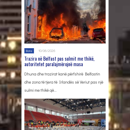
10/06/2026
Bota
Trazira në Belfast pas sulmit me thikë,
autoritetet paralajmërojnë masa
Dhuna dhe trazirat kanë përfshirë Belfastin
dhe zona të tjera të Irlandës së Veriut pas një
sulmi me thikë që…