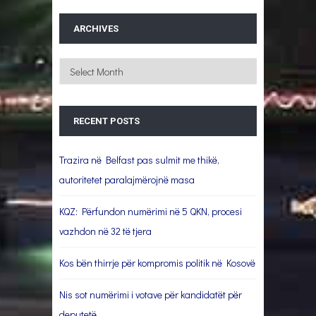
ARCHIVES
Archives
RECENT POSTS
Trazira në Belfast pas sulmit me thikë,
autoritetet paralajmërojnë masa
KQZ: Përfundon numërimi në 5 QKN, procesi
vazhdon në 32 të tjera
Kos bën thirrje për kompromis politik në Kosovë
Nis sot numërimi i votave për kandidatët për
deputetë