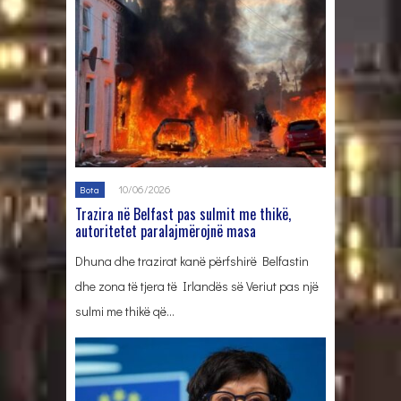
10/06/2026
Bota
Trazira në Belfast pas sulmit me thikë,
autoritetet paralajmërojnë masa
Dhuna dhe trazirat kanë përfshirë Belfastin
dhe zona të tjera të Irlandës së Veriut pas një
sulmi me thikë që…