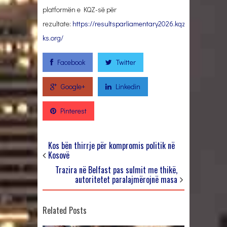
platformën e KQZ-së për
rezultate:
https://resultsparliamentary2026.kqz-
ks.org/
Facebook
Twitter
Google+
Linkedin
Pinterest
Kos bën thirrje për kompromis politik në
Kosovë
Trazira në Belfast pas sulmit me thikë,
autoritetet paralajmërojnë masa
Related Posts