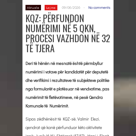
09/06/2026
-
No comments
Aktuale
Lajme
KQZ: PËRFUNDON
NUMËRIMI NË 5 QKN,
PROCESI VAZHDON NË 32
TË TJERA
Deri të hënën në mesnatë është përmbyllur
numërimi i votave për kandidatët për deputetë
dhe verifikimi i rezultateve të subjekteve politike
nga formularët e plotësuar në vendvotime, pas
numërimit të fletëvotimeve, në pesë Qendra
Komunale të Numërimit.
Sipas zëdhënësit të KQZ-së, Valmir Elezi,
qendrat që kanë përfunduar këto aktivitete
janë: Junik (6/6), Shtërpcë (17/17), Hani i Elezit