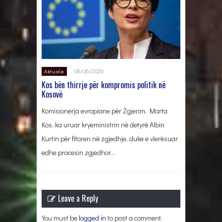
08/06/2026
Aktuale
Kos bën thirrje për kompromis politik në
Kosovë
Komisionerja evropiane për Zgjerim, Marta
Kos, ka uruar kryeministrin në detyrë Albin
Kurtin për fitoren në zgjedhje, duke e vlerësuar
edhe procesin zgjedhor…
Leave a Reply
You must be
logged in
to post a comment.