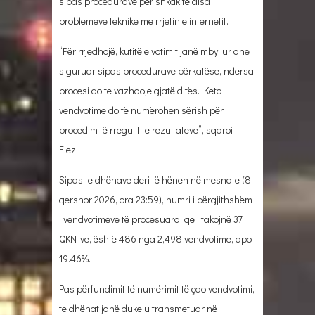
sipas procedurave për shkak të disa
problemeve teknike me rrjetin e internetit.
“Për rrjedhojë, kutitë e votimit janë mbyllur dhe
siguruar sipas procedurave përkatëse, ndërsa
procesi do të vazhdojë gjatë ditës. Këto
vendvotime do të numërohen sërish për
procedim të rregullt të rezultateve”, sqaroi
Elezi.
Sipas të dhënave deri të hënën në mesnatë (8
qershor 2026, ora 23:59), numri i përgjithshëm
i vendvotimeve të procesuara, që i takojnë 37
QKN-ve, është 486 nga 2,498 vendvotime, apo
19.46%.
Pas përfundimit të numërimit të çdo vendvotimi,
të dhënat janë duke u transmetuar në