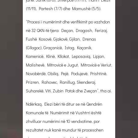
(11/11), Partesh (7/7) dhe Mamushë (5/5).
“Procesi i numërimit dhe verifikimit po vazhdon
në 32 QKN-të tjera: Deçan, Dragash, Ferizaj,
Fushë Kosovë, Gjakovë, Gjilan, Drenas
(Gllogoc), Graçanicë, Istog, Kaçanik,
Kamenicë, Klinë, Kllokot, Leposaviq, Lipjan,
Malishevë, Mitrovicë e Jugut, Mitrovicë e Veriut,
Novobërdë, Obiliq, Pejë, Podujevë, Prishtinë,
Prizren, Rahovec, Ranillug, Skenderaj,
Suharekë, Viti, Zubin Potok dhe Zveçan”, tha ai.
Ndërkaq, Elezi bëri të ditur se në Qendrën
Komunale të Numërimit në Vushtrri është
zhvilluar numërimi në 10 vendvotime, por
rezultatet nuk kanë mundur të procesohen