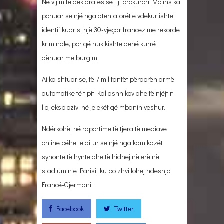
Në vijim të deklaratës së tij, prokurori Molins ka
pohuar se një nga atentatorët e vdekur ishte
identifikuar si një 30-vjeçar francez me rekorde
kriminale, por që nuk kishte qenë kurrë i
dënuar me burgim.
Ai ka shtuar se, të 7 militantët përdorën armë
automatike të tipit Kallashnikov dhe të njëjtin
lloj eksplozivi në jelekët që mbanin veshur.
Ndërkohë, në raportime të tjera të mediave
online bëhet e ditur se një nga kamikazët
synonte të hynte dhe të hidhej në erë në
stadiumin e Parisit ku po zhvillohej ndeshja
Francë-Gjermani.
Facebook
Twitter