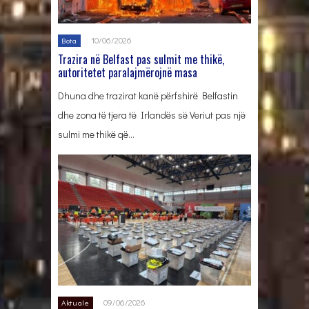
10/06/2026
Bota
Trazira në Belfast pas sulmit me thikë,
autoritetet paralajmërojnë masa
Dhuna dhe trazirat kanë përfshirë Belfastin
dhe zona të tjera të Irlandës së Veriut pas një
sulmi me thikë që…
09/06/2026
Aktuale