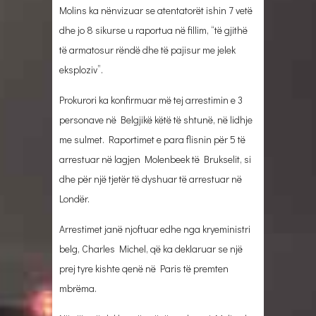
Molins ka nënvizuar se atentatorët ishin 7 vetë
dhe jo 8 sikurse u raportua në fillim, “të gjithë
të armatosur rëndë dhe të pajisur me jelek
eksploziv”.
Prokurori ka konfirmuar më tej arrestimin e 3
personave në Belgjikë këtë të shtunë, në lidhje
me sulmet. Raportimet e para flisnin për 5 të
arrestuar në lagjen Molenbeek të Brukselit, si
dhe për një tjetër të dyshuar të arrestuar në
Londër.
Arrestimet janë njoftuar edhe nga kryeministri
belg, Charles Michel, që ka deklaruar se një
prej tyre kishte qenë në Paris të premten
mbrëma.