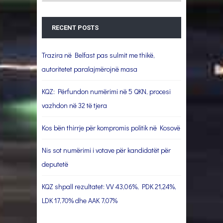
RECENT POSTS
Trazira në Belfast pas sulmit me thikë,
autoritetet paralajmërojnë masa
KQZ: Përfundon numërimi në 5 QKN, procesi
vazhdon në 32 të tjera
Kos bën thirrje për kompromis politik në Kosovë
Nis sot numërimi i votave për kandidatët për
deputetë
KQZ shpall rezultatet: VV 43,06%, PDK 21,24%,
LDK 17,70% dhe AAK 7,07%