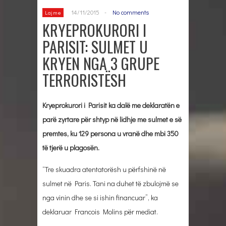
14/11/2015
-
No comments
Lajme
KRYEPROKURORI I
PARISIT: SULMET U
KRYEN NGA 3 GRUPE
TERRORISTËSH
Kryeprokurori i Parisit ka dalë me deklaratën e
parë zyrtare për shtyp në lidhje me sulmet e së
premtes, ku 129 persona u vranë dhe mbi 350
të tjerë u plagosën.
“Tre skuadra atentatorësh u përfshinë në
sulmet në Paris. Tani na duhet të zbulojmë se
nga vinin dhe se si ishin financuar”, ka
deklaruar Francois Molins për mediat.