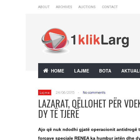
ABOUT
ARCHIVES
AUCTIONS
CONTACT
HOME
LAJME
BOTA
AKTUAL
24/06/2015
-
No comments
Lajme
LAZARAT, QËLLOHET PËR VDEK
DY TË TJERË
Ajo që nuk ndodhi gjatë operacionit antidrogë të
forcave speciale RENEA ka humbur jetën dhe dy 