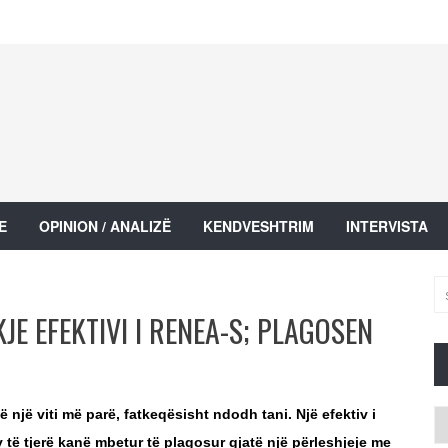
E
OPINION / ANALIZË
KENDVESHTRIM
INTERVISTA
JE EFEKTIVI I RENEA-S; PLAGOSEN
 një viti më parë, fatkeqësisht ndodh tani. Një efektiv i
Ar
të tjerë kanë mbetur të plagosur gjatë një përleshjeje me