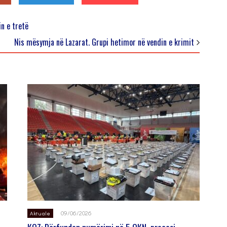
n e tretë
Nis mësymja në Lazarat. Grupi hetimor në vendin e krimit
09/06/2026
Aktuale