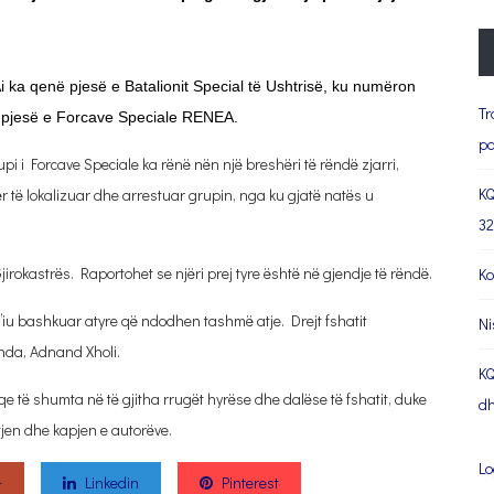
 Ai ka qenë pjesë e Batalionit Special të Ushtrisë, ku numëron
Tr
ër pjesë e Forcave Speciale RENEA.
pa
pi i Forcave Speciale ka rënë nën një breshëri të rëndë zjarri,
KQ
 të lokalizuar dhe arrestuar grupin, nga ku gjatë natës u
32
Gjirokastrës. Raportohet se njëri prej tyre është në gjendje të rëndë.
Ko
 t’iu bashkuar atyre që ndodhen tashmë atje. Drejt fshatit
Ni
ënda, Adnand Xholi.
KQ
e të shumta në të gjitha rrugët hyrëse dhe dalëse të fshatit, duke
dh
etjen dhe kapjen e autorëve.
Lo
+
Linkedin
Pinterest