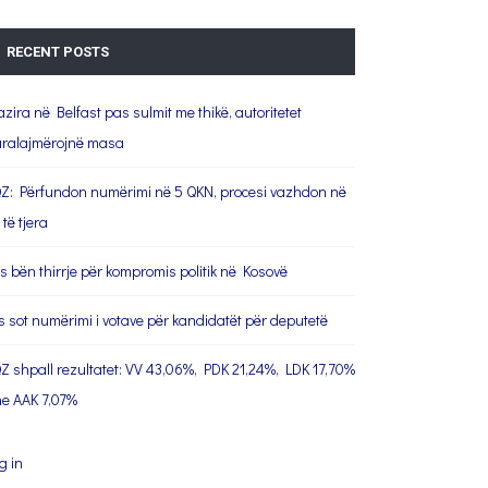
RECENT POSTS
azira në Belfast pas sulmit me thikë, autoritetet
ralajmërojnë masa
Z: Përfundon numërimi në 5 QKN, procesi vazhdon në
 të tjera
s bën thirrje për kompromis politik në Kosovë
s sot numërimi i votave për kandidatët për deputetë
Z shpall rezultatet: VV 43,06%, PDK 21,24%, LDK 17,70%
e AAK 7,07%
g in