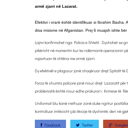
armë zjarri në Lazarat.
Efektivi i vrarë është identifikuar si Ibrahim Basha.
disa misione në Afganistan. Prej 6 muajsh ishte b
Lajmi konfirmohet nga Policia e Shtetit. Dyshohet se gru
pikërisht në momentin kur ka ndërmarrë operacionin për
raportuan të shtëna me armë zjarri.
Dy efektivët e plagosur janë shoqëruar drejt Spitalit të 
Forca të shumta policore janë nisur drejt Lazaratit për
problematik është nisur edhe prokurori i Krimeve të R
Uniformat blu kanë rrethuar zonë duke ngritur postblloq
kontrolluar imtësisht çdo lëvizje të dyshimtë, deri në gj
Facebook
Twitter
Google