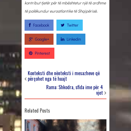
kontribut tjetër për të mbështetur një të ardhme
të palëkundur euroatlantike të Shqipërisë
.
Facebook
Twitter
Google+
Linkedin
Pinterest
Konteksti dhe nënteksti i mesazheve që
përçohet nga të huajt
Rama: Shkodra, sfida ime për 4
vjet
Related Posts