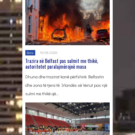
10/06/2026
Bota
Trazira në Belfast pas sulmit me thikë,
autoritetet paralajmërojnë masa
Dhuna dhe trazirat kanë përfshirë Belfastin
dhe zona të tjera të Irlandës së Veriut pas një
sulmi me thikë që…