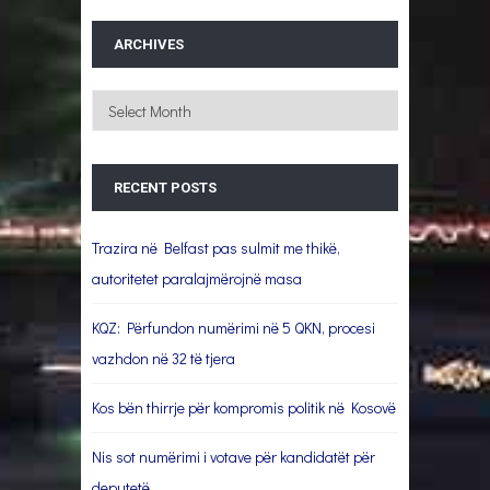
ARCHIVES
Archives
RECENT POSTS
Trazira në Belfast pas sulmit me thikë,
autoritetet paralajmërojnë masa
KQZ: Përfundon numërimi në 5 QKN, procesi
vazhdon në 32 të tjera
Kos bën thirrje për kompromis politik në Kosovë
Nis sot numërimi i votave për kandidatët për
deputetë