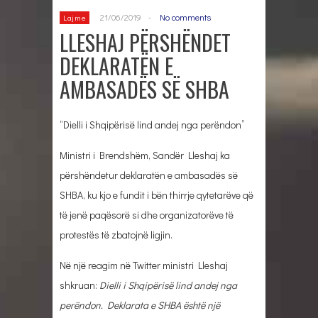
21/06/2019
-
No comments
Lajme
LLESHAJ PËRSHËNDET
DEKLARATËN E
AMBASADËS SË SHBA
“Dielli i Shqipërisë lind andej nga perëndon”
Ministri i Brendshëm, Sandër Lleshaj ka
përshëndetur deklaratën e ambasadës së
SHBA, ku kjo e fundit i bën thirrje qytetarëve që
të jenë paqësorë si dhe organizatorëve të
protestës të zbatojnë ligjin.
Në një reagim në Twitter ministri Lleshaj
shkruan:
Dielli i Shqipërisë lind andej nga
perëndon. Deklarata e SHBA është një