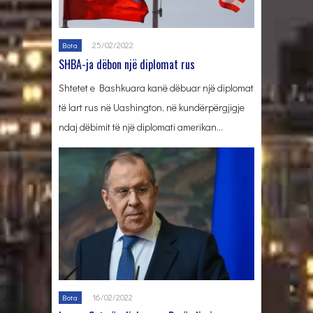
25/02/2022
Bota
SHBA-ja dëbon një diplomat rus
Shtetet e Bashkuara kanë dëbuar një diplomat
të lart rus në Uashington, në kundërpërgjigje
ndaj dëbimit të një diplomati amerikan…
16/02/2022
Bota