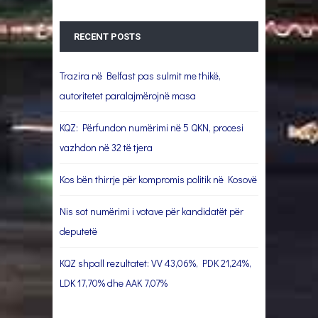
RECENT POSTS
Trazira në Belfast pas sulmit me thikë,
autoritetet paralajmërojnë masa
KQZ: Përfundon numërimi në 5 QKN, procesi
vazhdon në 32 të tjera
Kos bën thirrje për kompromis politik në Kosovë
Nis sot numërimi i votave për kandidatët për
deputetë
KQZ shpall rezultatet: VV 43,06%, PDK 21,24%,
LDK 17,70% dhe AAK 7,07%