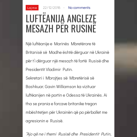
22/12/2018
-
No comments
Lajme
LUFTËANIJA ANGLEZE
MESAZH PËR RUSINË
Një luftëanije e Marinës Mbretërore të
Britanisë së Madhe është dërguar në Ukrainë
për t’i dërguar një mesazh të fortë Rusisë dhe
Presidentit Vladimir Putin.
Sekretari i Mbrojtjes së Mbretërisë së
Bashkuar, Gavin Williamson ka vizituar
luftëanijen në portin e Odessa të Ukrainës. Ai
tha se prania e forcave britanike tregon
mbështetjen për Ukrainën që po përballet me
agresionin e Rusisë.
“Ajo që ne i themi Rusisë dhe Presidentit Putin,