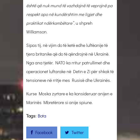
është që nuk mund të vazhdojnë të veprojnë pa
respekt apo në kundërshtim me ligjet dhe
praktikat ndërkombëtare”
, u shpreh
Williamson.
Sipas tij, në vijim do të ketë edhe luftëanije të
tjera britanike që do të qëndrojnë në Ukrainë.
Nga ana tjetër, NATO ka rritur patrullimet dhe
operacionet luftarake në Detin e Zi për shkak të
tensioneve në rritje mes Rusisë dhe Ukrainës.
Kurse Moska zyrtare e ka konsideruar anijen e
Marinës Mbretërore si anije spiune.
Tags:
Bota
Facebook
Twitter