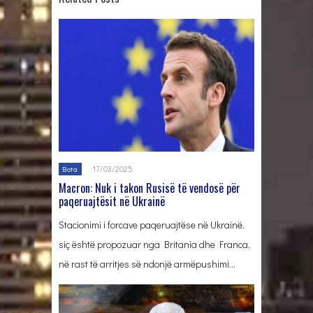
17/03/2025
Bota
Macron: Nuk i takon Rusisë të vendosë për
paqeruajtësit në Ukrainë
Stacionimi i forcave paqeruajtëse në Ukrainë,
siç është propozuar nga Britania dhe Franca,
në rast të arritjes së ndonjë armëpushimi…