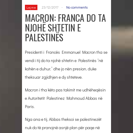
23/12/2017
-
No comments
Lajme
MACRON: FRANCA DO TA
NJOHË SHTETIN E
PALESTINËS
Presidenti i Francës Emmanuel Macron tha se
vendi i tij do ta njohë shtetin e Palestinës “në
kohën e duhur,” dhe jo nën presion, duke
theksuar zgjidhjen e dy shteteve.
Macron i tha këto pas takimit me udhëheqësin
e Autoritetit Palestinez Mahmoud Abbas në
Paris.
Nga ana e tij, Abbas theksoi se palestinezët
nuk do të pranojnë asnjë plan për paqe në