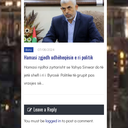
07/08/2024
Bota
Hamasi zgjedh udhëheqësin e ri politik
Hamasi njoftoi zyrtarisht se Yahya Sinwar do të
jetë shefi i ri i Byrosë Politike të grupit pas
vrasjes së…
Leave a Reply
You must be
logged in
to post a comment.