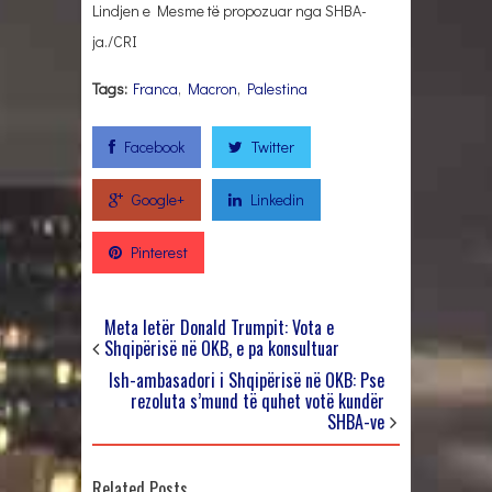
Lindjen e Mesme të propozuar nga SHBA-
ja./CRI
Tags:
Franca
,
Macron
,
Palestina
Facebook
Twitter
Google+
Linkedin
Pinterest
Meta letër Donald Trumpit: Vota e
Shqipërisë në OKB, e pa konsultuar
Ish-ambasadori i Shqipërisë në OKB: Pse
rezoluta s’mund të quhet votë kundër
SHBA-ve
Related Posts