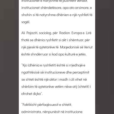
institucionet e ndryshme të pushtetit vendor,
institucionet shëndetësore, apo ato arsimore, e
shohin si të natyrshme dhënien e një ryshfeti të
vogël.
Ali Pajaziti, sociolog, për Radion Evropa e Lirë
thotë se dhënia ryshfetit si akt i shëmtuar, për
një pjesë të qytetarëve të Maqedonisë së Veriut
është shndërruar si kod apo kulturë e jetës.
“Kjo (dhënia e ryshfetit) është si rrjedhojë e
ngathtësisë së institucioneve dhe perceptimit
se shteti është një aktor i madh i cili vihet në
shërbim të qytetarëve vetëm nëse atij (shtetit) i
ofrohet diçka“.
“Faktikisht përfaqësuesit e shtetit,
administrata, nënpunësit në institucione