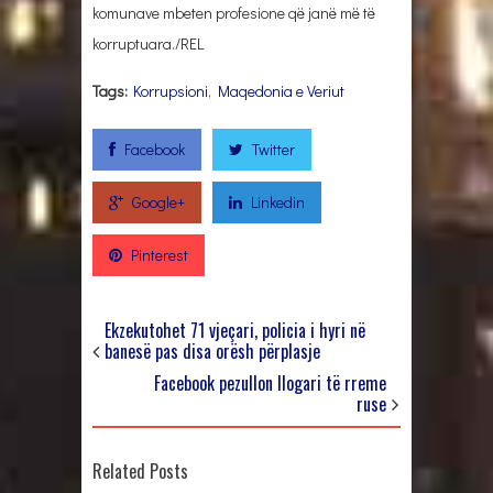
komunave mbeten profesione që janë më të
korruptuara./REL
Tags:
Korrupsioni
,
Maqedonia e Veriut
Facebook
Twitter
Google+
Linkedin
Pinterest
Ekzekutohet 71 vjeçari, policia i hyri në
banesë pas disa orësh përplasje
Facebook pezullon llogari të rreme
ruse
Related Posts