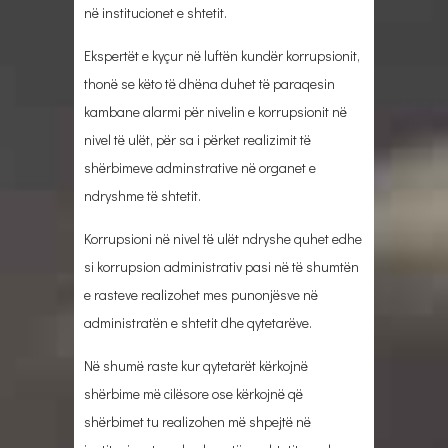
në institucionet e shtetit.
Ekspertët e kyçur në luftën kundër korrupsionit,
thonë se këto të dhëna duhet të paraqesin
kambane alarmi për nivelin e korrupsionit në
nivel të ulët, për sa i përket realizimit të
shërbimeve adminstrative në organet e
ndryshme të shtetit.
Korrupsioni në nivel të ulët ndryshe quhet edhe
si korrupsion administrativ pasi në të shumtën
e rasteve realizohet mes punonjësve në
administratën e shtetit dhe qytetarëve.
Në shumë raste kur qytetarët kërkojnë
shërbime më cilësore ose kërkojnë që
shërbimet tu realizohen më shpejtë në