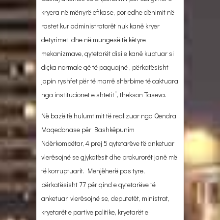
kryera në mënyrë efikase, por edhe dënimit në
rastet kur administratorët nuk kanë kryer
detyrimet, dhe në mungesë të këtyre
mekanizmave, qytetarët disi e kanë kuptuar si
diçka normale që të paguajnë , përkatësisht
japin ryshfet për të marrë shërbime të caktuara
nga institucionet e shtetit”, thekson Taseva.
Në bazë të hulumtimit të realizuar nga Qendra
Maqedonase për Bashkëpunim
Ndërkombëtar, 4 prej 5 qytetarëve të anketuar
vlerësojnë se gjykatësit dhe prokurorët janë më
të korruptuarit. Menjëherë pas tyre,
përkatësisht 77 për qind e qytetarëve të
anketuar, vlerësojnë se, deputetët, ministrat,
kryetarët e partive politike, kryetarët e