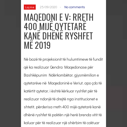
25/09/2020
-
No comments
Lajme
MAQEDONI E V: RRETH
400 MIJË QYTETARË
KANË DHËNË RYSHFET
MË 2019
Në bazë të projeksionit të hulumtimeve të fundit
që ka realizuar Qendra Maqedonase për
Bashkëpunim Ndërkombëtar, gjysmëmilion e
qytetarëve në Maqedoninë e Veriut, apo çdo të
katërtit qytetar, i është kërkuar ryshfet për të
realizuar ndonjë të drejtë nga institucionet e
shtetit, përderisa rreth 400 mijë qytetarë kanë
dhënë ryshfet të paktën një herë brenda vitit të
kaluar për të realizuar një shërbim të caktuar