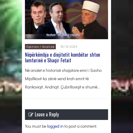
16/12/2024
Opinion / Analizë
Nëpërkëmbja e dinjitetit kombëtar shton
lumturinë e Shaqir Fetait
Në analet e historisë shqiptare emri i Sasho
Mijallkovit ka zënë vend krah emrit të
Rankoviqit, Andriqit, Çubrilloviqit e shumë…
Leave a Reply
You must be
logged in
to post a comment.