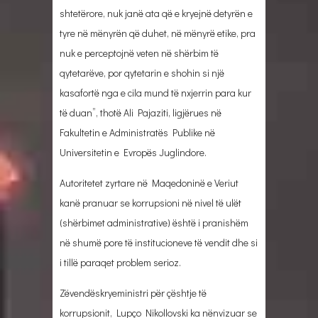
shtetërore, nuk janë ata që e kryejnë detyrën e
tyre në mënyrën që duhet, në mënyrë etike, pra
nuk e perceptojnë veten në shërbim të
qytetarëve, por qytetarin e shohin si një
kasafortë nga e cila mund të nxjerrin para kur
të duan”, thotë Ali Pajaziti, ligjërues në
Fakultetin e Administratës Publike në
Universitetin e Evropës Juglindore.
Autoritetet zyrtare në Maqedoninë e Veriut
kanë pranuar se korrupsioni në nivel të ulët
(shërbimet administrative) është i pranishëm
në shumë pore të institucioneve të vendit dhe si
i tillë paraqet problem serioz.
Zëvendëskryeministri për çështje të
korrupsionit, Lupço Nikollovski ka nënvizuar se