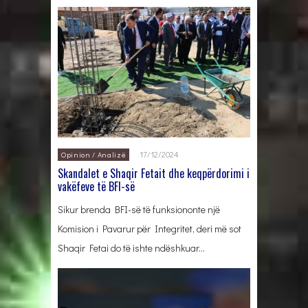
17/12/2024
Opinion / Analizë
Skandalet e Shaqir Fetait dhe keqpërdorimi i
vakëfeve të BFI-së
Sikur brenda BFI-së të funksiononte një
Komision i Pavarur për Integritet, deri më sot
Shaqir Fetai do të ishte ndëshkuar…