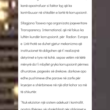
kanë apostrofuar si faktor kyç që ka
kontribuuar në shkallën e lartë të korrupsionit.
Sllagjana Taseva nga organizata joqeveritare
Transparency International, që në fokus ka
luftën kundër korrupsionit, për Radion Evropa
e Lirë thotë se duhet gjetur mekanizma që
institucionet të obligohen që t’i realizojnë
detyrimet e tyre në kohë, sepse vetëm në këtë
mënyrë do t’i mbyllet gryka korrupsionit përmes
dhuratave, pagesës së drekave, darkave apo
edhe pushimeve dhe parave në zarfe për
kryerjen e shërbimeve në një afat kohor sa më
të shkurtër.
“Nuk ekziston një sistem adekuat i kontrollit,
pastaj dhënies së shpërblimit për obligimet e