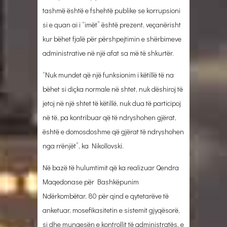
tashmë është e fshehtë publike se korrupsioni
si e quan ai i “imët” është prezent, veçanërisht
kur bëhet fjalë për përshpejtimin e shërbimeve
administrative në një afat sa më të shkurtër.
“Nuk mundet që një funksionim i këtillë të na
bëhet si diçka normale në shtet, nuk dëshiroj të
jetoj në një shtet të këtillë, nuk dua të participoj
në të, pa kontribuar që të ndryshohen gjërat,
është e domosdoshme që gjërat të ndryshohen
nga rrënjët”, ka Nikollovski.
Në bazë të hulumtimit që ka realizuar Qendra
Maqedonase për Bashkëpunim
Ndërkombëtar, 80 për qind e qytetarëve të
anketuar, mosefikasitetin e sistemit gjyqësorë,
si dhe mungesën e kontrollit të administratës, e