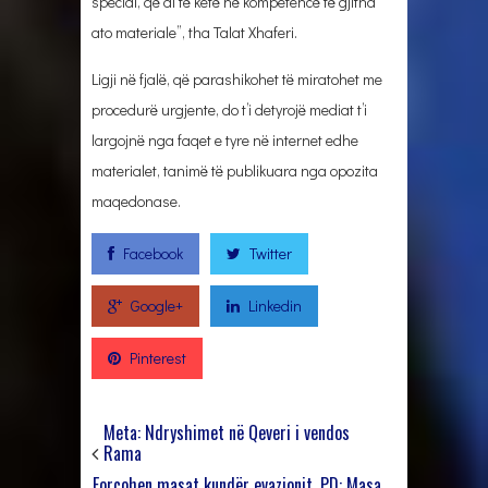
special, që ai të ketë në kompetencë të gjitha
ato materiale”, tha Talat Xhaferi.
Ligji në fjalë, që parashikohet të miratohet me
procedurë urgjente, do t’i detyrojë mediat t’i
largojnë nga faqet e tyre në internet edhe
materialet, tanimë të publikuara nga opozita
maqedonase.
Facebook
Twitter
Google+
Linkedin
Pinterest
Meta: Ndryshimet në Qeveri i vendos
Rama
Forcohen masat kundër evazionit. PD: Masa