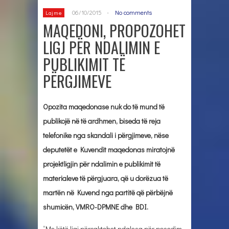
06/10/2015
-
No comments
Lajme
MAQEDONI, PROPOZOHET
LIGJ PËR NDALIMIN E
PUBLIKIMIT TË
PËRGJIMEVE
Opozita maqedonase nuk do të mund të
publikojë në të ardhmen, biseda të reja
telefonike nga skandali i përgjimeve, nëse
deputetët e Kuvendit maqedonas miratojnë
projektligjin për ndalimin e publikimit të
materialeve të përgjuara, që u dorëzua të
martën në Kuvend nga partitë që përbëjnë
shumicën, VMRO-DPMNE dhe BDI.
“Me këtë ligj përcaktohet ndalesa për posedim,