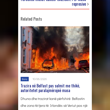
represive
Related Posts
10/06/2026
Bota
Trazira në Belfast pas sulmit me thikë,
autoritetet paralajmërojnë masa
Dhuna dhe trazirat kanë përfshirë Belfastin
dhe zona të tjera të Irlandës së Veriut pas një