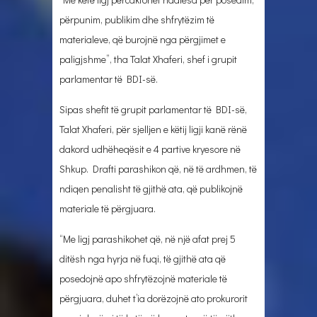
përpunim, publikim dhe shfrytëzim të
materialeve, që burojnë nga përgjimet e
paligjshme”, tha Talat Xhaferi, shef i grupit
parlamentar të BDI-së.
Sipas shefit të grupit parlamentar të BDI-së,
Talat Xhaferi, për sjelljen e këtij ligji kanë rënë
dakord udhëheqësit e 4 partive kryesore në
Shkup. Drafti parashikon që, në të ardhmen, të
ndiqen penalisht të gjithë ata, që publikojnë
materiale të përgjuara.
“Me ligj parashikohet që, në një afat prej 5
ditësh nga hyrja në fuqi, të gjithë ata që
posedojnë apo shfrytëzojnë materiale të
përgjuara, duhet t’ia dorëzojnë ato prokurorit