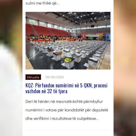
sulmi me thikë që…
09/06/2026
Aktuale
KQZ: Përfundon numërimi në 5 QKN, procesi
vazhdon në 32 të tjera
Deri të hënën në mesnatë është përmbyllur
numërimi i votave për kandidatët për deputetë
dhe verifikimi i rezultateve të subjekteve…