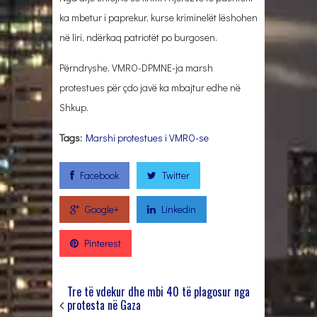
ka mbetur i paprekur, kurse kriminelët lëshohen
në liri, ndërkaq patriotët po burgosen.
Përndryshe, VMRO-DPMNE-ja marsh
protestues për çdo javë ka mbajtur edhe në
Shkup.
Tags:
Marshi protestues i VMRO-se
Facebook
Twitter
Google+
Linkedin
Pinterest
Tre të vdekur dhe mbi 40 të plagosur nga
protesta në Gaza