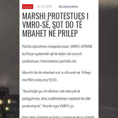
22/12/2018
-
No comments
Lajme
MARSHI PROTESTUES I
VMRO-SË, SOT DO TË
MBAHET NË PRILEP
Partia opozitare maqedonase, VMRO-DPMNE
ka ftuar qytetarët që të dalin në marsh
protestues, transmeton portalb.mk
Marshi do të mbahet sot, e sthunë në Prilep,
me fillim prej ora 13:00.
“Bastistjet po zhvillohen në mënyrë të
paligjshme, dhe malltretohen njerëzit të cilët
protestojnë”, thonë nga VMRO-ja.
Nga atje shtojnë se krimi i njerëzve të pushtetit