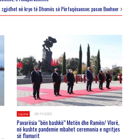
 zgjidhet në krye të Dhomës së Përfaqësuesve; pason Boehner
28/11/2020
Lajme
Pavarësia “bën bashkë” Metën dhe Ramën/ Vlorë,
në kushte pandemie mbahet ceremonia e ngritjes
së flamurit