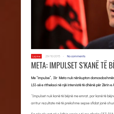
29/10/2015
-
No comments
Lajme
META: IMPULSET S’KANË TË B
Me “impulse”, Ilir Meta nuk nënkupton domosdoshmëris
LSI-së e ritheksoi në një intervistë të dhënë për Zërin e 
“Impulset nuk kanë të bëjnë me emrat, por kanë të bëjn
arritur rezultate më të prekshme sepse sfidat janë sh
Sa për akuzat që e lidhin emrin e tij me aferën CEZ-DIA, 