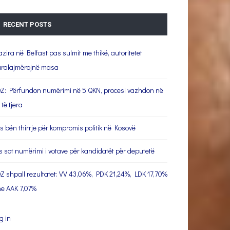
RECENT POSTS
azira në Belfast pas sulmit me thikë, autoritetet
ralajmërojnë masa
Z: Përfundon numërimi në 5 QKN, procesi vazhdon në
 të tjera
s bën thirrje për kompromis politik në Kosovë
s sot numërimi i votave për kandidatët për deputetë
Z shpall rezultatet: VV 43,06%, PDK 21,24%, LDK 17,70%
e AAK 7,07%
g in