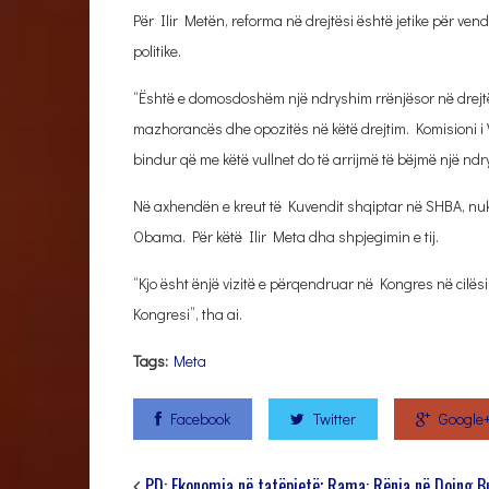
Për Ilir Metën, reforma në drejtësi është jetike për vend
politike.
“Është e domosdoshëm një ndryshim rrënjësor në drejtë
mazhorancës dhe opozitës në këtë drejtim. Komisioni i
bindur që me këtë vullnet do të arrijmë të bëjmë një ndr
Në axhendën e kreut të Kuvendit shqiptar në SHBA, nu
Obama. Për këtë Ilir Meta dha shpjegimin e tij.
“Kjo ësht ënjë vizitë e përqendruar në Kongres në cilës
Kongresi”, tha ai.
Tags:
Meta
Facebook
Twitter
Google
PD: Ekonomia në tatëpjetë; Rama: Rënia në Doing 