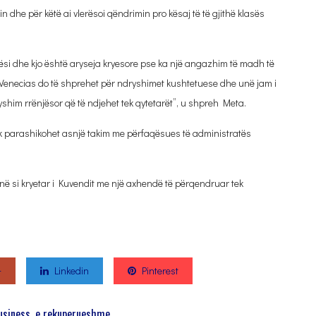
in dhe për këtë ai vlerësoi qëndrimin pro kësaj të të gjithë klasës
si dhe kjo është aryseja kryesore pse ka një angazhim të madh të
 Venecias do të shprehet për ndryshimet kushtetuese dhe unë jam i
yshim rrënjësor që të ndjehet tek qytetarët”, u shpreh Meta.
k parashikohet asnjë takim me përfaqësues të administratës
inë si kryetar i Kuvendit me një axhendë të përqendruar tek
+
Linkedin
Pinterest
Business, e rekuperueshme