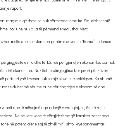
asnjë raport.
oni reagimin që thotë se nuk përmendet emri im. Sigurisht është
 tashmë, por unë nuk dua të përmend emra”, tha Meta.
azhorancës dhe si e vlerëson punën e qeverisë “Rama”, sidomos
ur përgjegjësitë e mia dhe të LSI-së për gjendjen ekonomike, por nuk
 vështirë ekonominë. Nuk është përgjegjëse kjo qeveri për krizën
htë partneri ynë kryesor nuk ka një situatë të shkëlqyer. Ka shumë
htuar se duhet më shumë punë për ringritjen e ekonomisë dhe
 vendit dhe të mësojmë nga ndonjë vend fqinj, siç është rasti i
serioze. Ne në këtë kohë të përgjithshme që karakterizohet nga
në në potencialet e saj të zhvillimit”, shtoi kryeparlamentari.