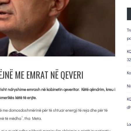
Tr
pa
KQ
32
ËJNË ME EMRAT NË QEVERI
Ko
Ni
ht ndryshime emrash në kabinetin qeveritar. Këtë qëndrim, kreu i
Amerikës këtë të enjte.
KQ
dh
ë me domosdoshmërinë për të shtuar energji të reja dhe për të
umë të mëdha”, tha Meta.
Lo
ai e quajti edhe njëherë manipulim shkrimin e rrjetit investigativ