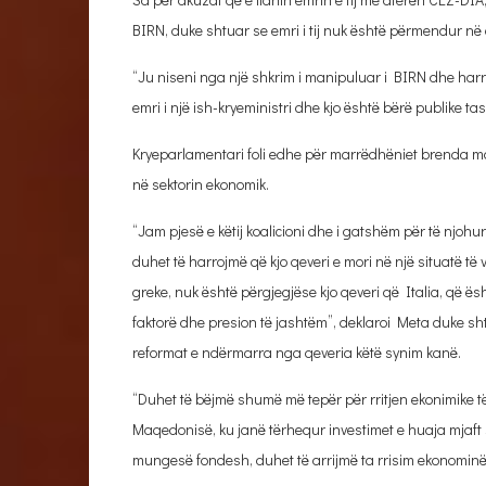
BIRN, duke shtuar se emri i tij nuk është përmendur në 
“Ju niseni nga një shkrim i manipuluar i BIRN dhe harr
emri i një ish-kryeministri dhe kjo është bërë publike
Kryeparlamentari foli edhe për marrëdhëniet brenda m
në sektorin ekonomik.
“Jam pjesë e këtij koalicioni dhe i gatshëm për të njoh
duhet të harrojmë që kjo qeveri e mori në një situatë të
greke, nuk është përgjegjëse kjo qeveri që Italia, që ës
faktorë dhe presion të jashtëm”, deklaroi Meta duke s
reformat e ndërmarra nga qeveria këtë synim kanë.
“Duhet të bëjmë shumë më tepër për rritjen ekonimike të
Maqedonisë, ku janë tërhequr investimet e huaja mjaft 
mungesë fondesh, duhet të arrijmë ta rrisim ekonominë to