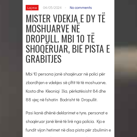
04/05/2024
-
No comments
Lajme
MISTER VDEKJA E DY TË
MOSHUARVE NË
DROPULL. MBI 10 TË
SHOQËRUAR, BIE PISTA E
GRABITJES
Mbi 10 persona janë shoqëruar në polici për
zbardhjen e vdekjes së çiftit të të moshuarve,
Kosta dhe Kleoniqi Ilia, përkatësisht 84 dhe
88 vjeç në fshatin Bodrisht të Dropullit.
Pasi kanë dhënë deklarimet e tyre, personat e
shoqëruar janë lënë të lirë nga policia. Kjo e
fundit vijon hetimet në disa pista për zbulimin e