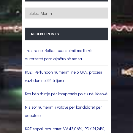
Archives
RECENT POSTS
Trazira në Belfast pas sulmit me thikë,
autoritetet paralajmërojnë masa
KQZ: Përfundon numërimi në 5 QKN, procesi
vazhdon në 32 të tjera
Kos bën thirrje për kompromis politik në Kosovë
Nis sot numërimi i votave për kandidatët për
deputetë
KQZ shpall rezultatet: VV 43,06%, PDK 21,24%,