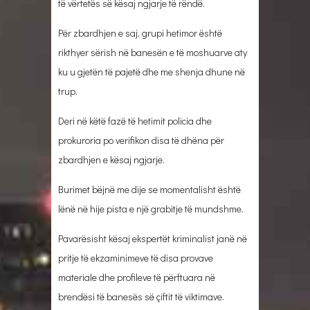
të vërtetës së kësaj ngjarje të rëndë.
Për zbardhjen e saj, grupi hetimor është
rikthyer sërish në banesën e të moshuarve aty
ku u gjetën të pajetë dhe me shenja dhune në
trup.
Deri në këtë fazë të hetimit policia dhe
prokuroria po verifikon disa të dhëna për
zbardhjen e kësaj ngjarje.
Burimet bëjnë me dije se momentalisht është
lënë në hije pista e një grabitje të mundshme.
Pavarësisht kësaj ekspertët kriminalist janë në
pritje të ekzaminimeve të disa provave
materiale dhe profileve të përftuara në
brendësi të banesës së çiftit të viktimave.