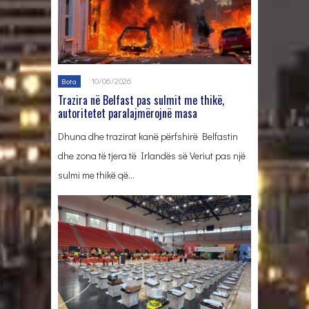
10/06/2026
Bota
Trazira në Belfast pas sulmit me thikë,
autoritetet paralajmërojnë masa
Dhuna dhe trazirat kanë përfshirë Belfastin
dhe zona të tjera të Irlandës së Veriut pas një
sulmi me thikë që…