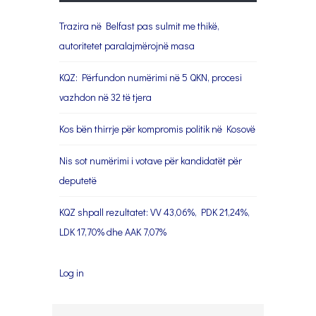
Trazira në Belfast pas sulmit me thikë,
autoritetet paralajmërojnë masa
KQZ: Përfundon numërimi në 5 QKN, procesi
vazhdon në 32 të tjera
Kos bën thirrje për kompromis politik në Kosovë
Nis sot numërimi i votave për kandidatët për
deputetë
KQZ shpall rezultatet: VV 43,06%, PDK 21,24%,
LDK 17,70% dhe AAK 7,07%
Log in