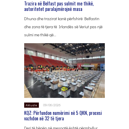
Trazira në Belfast pas sulmit me thikë,
autoritetet paralajmërojnë masa
Dhuna dhe trazirat kanë përfshirë Belfastin
dhe zona të tjera të Irlandës së Veriut pas një
sulmi me thikë që…
09/06/2026
Aktuale
KQZ: Përfundon numërimi në 5 QKN, procesi
vazhdon në 32 të tjera
Deri të hënën në mesnatë është përmbyllur