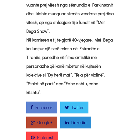
vuante prej vitesh nga sëmundja e Parkinsonit
dhe i kishte munguar skenës vendase prej disa
vitesh, që nga shfaqja e tij e fundit në “Met
Bega Show“.
Në karrierën e tij të gjatë 40-vjeçare, Met Bega
ka luajtur një sërë rolesh në Estradën e
Tiranës, por edhe në filma artistikë me
personazhe që kanë mbetur në kujtesën
kolektive si “Dy herë mat“, “Tela për violinë“,
“Stolat në park“ apo “Edhe ashtu, edhe
kështu“.
Facebook
Twitter
Google+
Linkedin
Pinterest