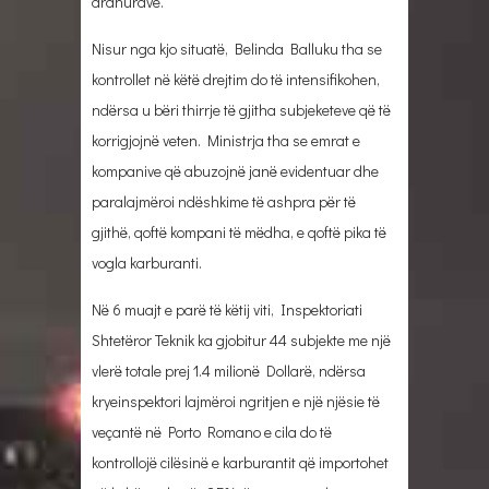
ardhurave.
Nisur nga kjo situatë, Belinda Balluku tha se
kontrollet në këtë drejtim do të intensifikohen,
ndërsa u bëri thirrje të gjitha subjeketeve që të
korrigjojnë veten. Ministrja tha se emrat e
kompanive që abuzojnë janë evidentuar dhe
paralajmëroi ndëshkime të ashpra për të
gjithë, qoftë kompani të mëdha, e qoftë pika të
vogla karburanti.
Në 6 muajt e parë të këtij viti, Inspektoriati
Shtetëror Teknik ka gjobitur 44 subjekte me një
vlerë totale prej 1.4 milionë Dollarë, ndërsa
kryeinspektori lajmëroi ngritjen e një njësie të
veçantë në Porto Romano e cila do të
kontrollojë cilësinë e karburantit që importohet