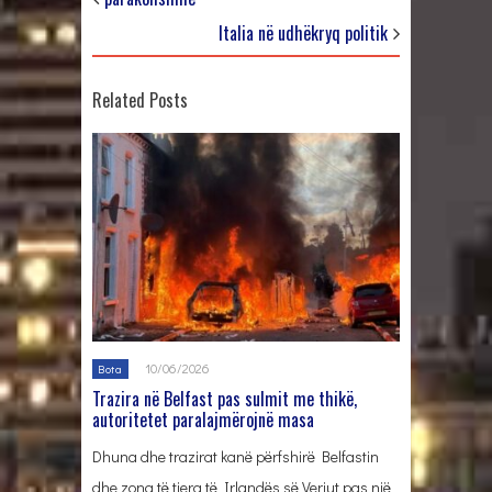
Italia në udhëkryq politik
Related Posts
10/06/2026
Bota
Trazira në Belfast pas sulmit me thikë,
autoritetet paralajmërojnë masa
Dhuna dhe trazirat kanë përfshirë Belfastin
dhe zona të tjera të Irlandës së Veriut pas një