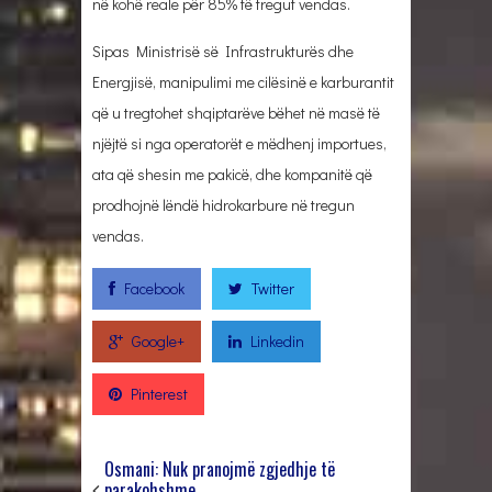
në kohë reale për 85% të tregut vendas.
Sipas Ministrisë së Infrastrukturës dhe
Energjisë, manipulimi me cilësinë e karburantit
që u tregtohet shqiptarëve bëhet në masë të
njëjtë si nga operatorët e mëdhenj importues,
ata që shesin me pakicë, dhe kompanitë që
prodhojnë lëndë hidrokarbure në tregun
vendas.
Facebook
Twitter
Google+
Linkedin
Pinterest
Osmani: Nuk pranojmë zgjedhje të
parakohshme