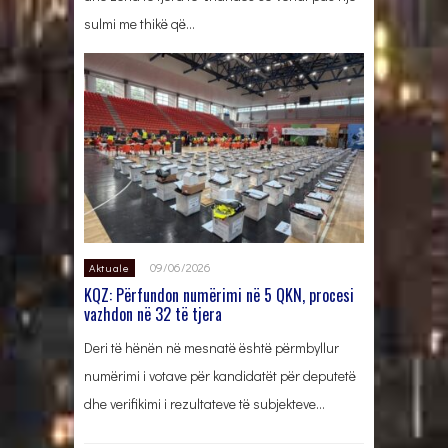
sulmi me thikë që…
09/06/2026
Aktuale
KQZ: Përfundon numërimi në 5 QKN, procesi
vazhdon në 32 të tjera
Deri të hënën në mesnatë është përmbyllur
numërimi i votave për kandidatët për deputetë
dhe verifikimi i rezultateve të subjekteve…