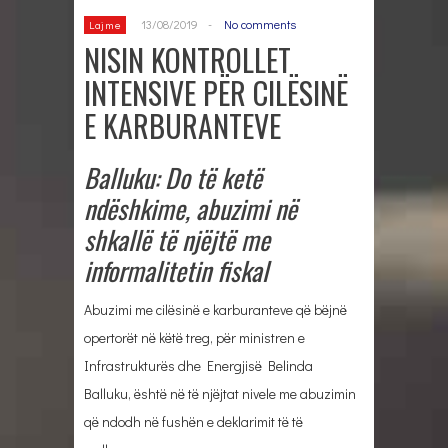
13/08/2019
-
No comments
Lajme
NISIN KONTROLLET
INTENSIVE PËR CILËSINË
E KARBURANTEVE
Balluku: Do të ketë
ndëshkime, abuzimi në
shkallë të njëjtë me
informalitetin fiskal
Abuzimi me cilësinë e karburanteve që bëjnë
opertorët në këtë treg, për ministren e
Infrastrukturës dhe Energjisë Belinda
Balluku, është në të njëjtat nivele me abuzimin
që ndodh në fushën e deklarimit të të